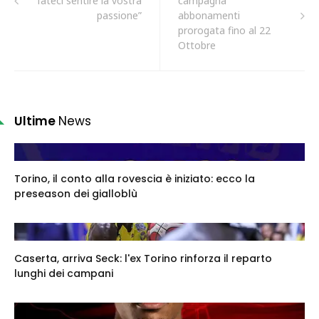
fateci sentire la vostra
campagna
passione”
abbonamenti
prorogata fino al 22
Ottobre
Ultime
News
Torino, il conto alla rovescia è iniziato: ecco la
preseason dei gialloblù
Caserta, arriva Seck: l'ex Torino rinforza il reparto
lunghi dei campani