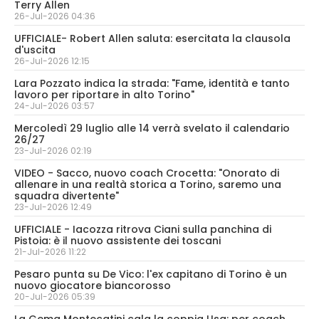
Terry Allen
26-Jul-2026 04:36
UFFICIALE- Robert Allen saluta: esercitata la clausola
d'uscita
26-Jul-2026 12:15
Lara Pozzato indica la strada: "Fame, identità e tanto
lavoro per riportare in alto Torino"
24-Jul-2026 03:57
Mercoledì 29 luglio alle 14 verrà svelato il calendario
26/27
23-Jul-2026 02:19
VIDEO - Sacco, nuovo coach Crocetta: "Onorato di
allenare in una realtà storica a Torino, saremo una
squadra divertente"
23-Jul-2026 12:49
UFFICIALE - Iacozza ritrova Ciani sulla panchina di
Pistoia: è il nuovo assistente dei toscani
21-Jul-2026 11:22
Pesaro punta su De Vico: l'ex capitano di Torino è un
nuovo giocatore biancorosso
20-Jul-2026 05:39
La Gema Montecatini cala la coppia Usa: per coach