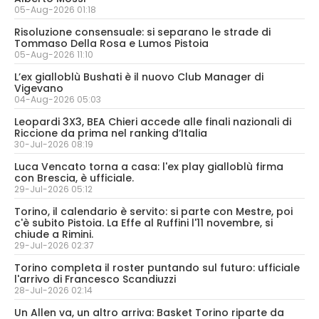
05-Aug-2026 01:18
Risoluzione consensuale: si separano le strade di
Tommaso Della Rosa e Lumos Pistoia
05-Aug-2026 11:10
L’ex gialloblù Bushati è il nuovo Club Manager di
Vigevano
04-Aug-2026 05:03
Leopardi 3X3, BEA Chieri accede alle finali nazionali di
Riccione da prima nel ranking d’Italia
30-Jul-2026 08:19
Luca Vencato torna a casa: l'ex play gialloblù firma
con Brescia, è ufficiale.
29-Jul-2026 05:12
Torino, il calendario è servito: si parte con Mestre, poi
c'è subito Pistoia. La Effe al Ruffini l'11 novembre, si
chiude a Rimini.
29-Jul-2026 02:37
Torino completa il roster puntando sul futuro: ufficiale
l'arrivo di Francesco Scandiuzzi
28-Jul-2026 02:14
Un Allen va, un altro arriva: Basket Torino riparte da