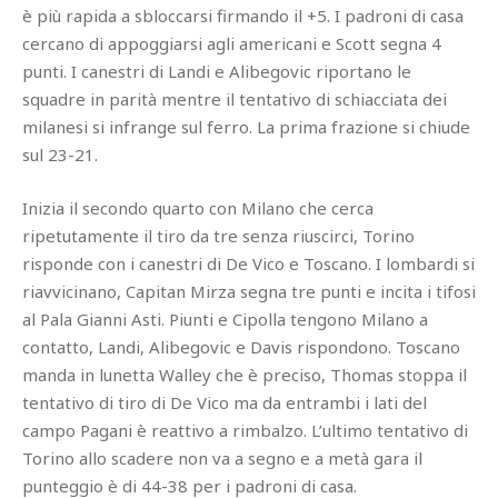
è più rapida a sbloccarsi firmando il +5. I padroni di casa
cercano di appoggiarsi agli americani e Scott segna 4
punti. I canestri di Landi e Alibegovic riportano le
squadre in parità mentre il tentativo di schiacciata dei
milanesi si infrange sul ferro. La prima frazione si chiude
sul 23-21.
Inizia il secondo quarto con Milano che cerca
ripetutamente il tiro da tre senza riuscirci, Torino
risponde con i canestri di De Vico e Toscano. I lombardi si
riavvicinano, Capitan Mirza segna tre punti e incita i tifosi
al Pala Gianni Asti. Piunti e Cipolla tengono Milano a
contatto, Landi, Alibegovic e Davis rispondono. Toscano
manda in lunetta Walley che è preciso, Thomas stoppa il
tentativo di tiro di De Vico ma da entrambi i lati del
campo Pagani è reattivo a rimbalzo. L’ultimo tentativo di
Torino allo scadere non va a segno e a metà gara il
punteggio è di 44-38 per i padroni di casa.