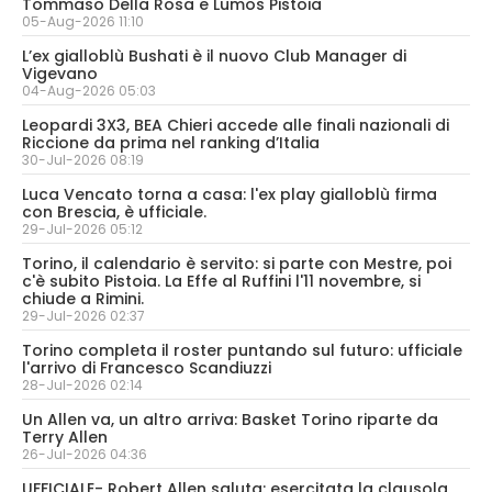
Tommaso Della Rosa e Lumos Pistoia
05-Aug-2026 11:10
L’ex gialloblù Bushati è il nuovo Club Manager di
Vigevano
04-Aug-2026 05:03
Leopardi 3X3, BEA Chieri accede alle finali nazionali di
Riccione da prima nel ranking d’Italia
30-Jul-2026 08:19
Luca Vencato torna a casa: l'ex play gialloblù firma
con Brescia, è ufficiale.
29-Jul-2026 05:12
Torino, il calendario è servito: si parte con Mestre, poi
c'è subito Pistoia. La Effe al Ruffini l'11 novembre, si
chiude a Rimini.
29-Jul-2026 02:37
Torino completa il roster puntando sul futuro: ufficiale
l'arrivo di Francesco Scandiuzzi
28-Jul-2026 02:14
Un Allen va, un altro arriva: Basket Torino riparte da
Terry Allen
26-Jul-2026 04:36
UFFICIALE- Robert Allen saluta: esercitata la clausola