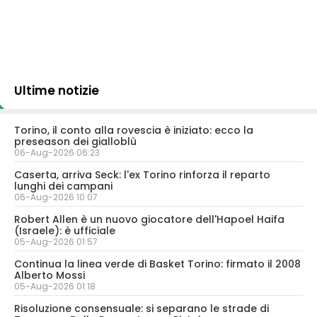
Ultime notizie
Torino, il conto alla rovescia è iniziato: ecco la
preseason dei gialloblù
06-Aug-2026 06:23
Caserta, arriva Seck: l'ex Torino rinforza il reparto
lunghi dei campani
06-Aug-2026 10:07
Robert Allen è un nuovo giocatore dell'Hapoel Haifa
(Israele): è ufficiale
05-Aug-2026 01:57
Continua la linea verde di Basket Torino: firmato il 2008
Alberto Mossi
05-Aug-2026 01:18
Risoluzione consensuale: si separano le strade di