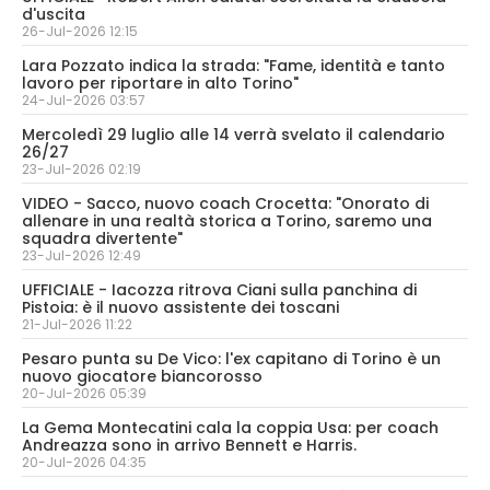
d'uscita
26-Jul-2026 12:15
Lara Pozzato indica la strada: "Fame, identità e tanto
lavoro per riportare in alto Torino"
24-Jul-2026 03:57
Mercoledì 29 luglio alle 14 verrà svelato il calendario
26/27
23-Jul-2026 02:19
VIDEO - Sacco, nuovo coach Crocetta: "Onorato di
allenare in una realtà storica a Torino, saremo una
squadra divertente"
23-Jul-2026 12:49
UFFICIALE - Iacozza ritrova Ciani sulla panchina di
Pistoia: è il nuovo assistente dei toscani
21-Jul-2026 11:22
Pesaro punta su De Vico: l'ex capitano di Torino è un
nuovo giocatore biancorosso
20-Jul-2026 05:39
La Gema Montecatini cala la coppia Usa: per coach
Andreazza sono in arrivo Bennett e Harris.
20-Jul-2026 04:35