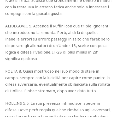
PARENTE 5,5. Subisce due sfondamenti, è dentro il match
con la testa. Ma in attacco fatica anche solo a innescare i
compagni con la giocata giusta.
ALIBEGOVIC 5. Accende il Ruffini con due triple ignoranti
che introducono la rimonta. Però, al di là di quelle,
inanella errori su errori: passaggi in salto che farebbero
disperare gli allenatori di un’Under 13, scelte con poca
logica e difesa rivedibile. Il -28 di plus minus in 28’
significa qualcosa.
POETA 8. Quasi mostruoso nel suo modo di stare in
campo, sempre con la lucidità per capire come punire la
difesa avversaria, eventualmente sbilanciata sulla rollata
di Hollins. Finisce stremato, dopo aver dato tutto.
HOLLINS 5,5. La sua presenza intimidisce, specie in
difesa. Dove però regala qualche rimbalzo agli avversari,
cosa che certo non ti aspetti da uno che ha giocato dieci