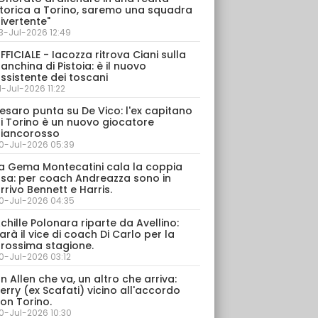
torica a Torino, saremo una squadra
ivertente"
3-Jul-2026 12:49
FFICIALE - Iacozza ritrova Ciani sulla
anchina di Pistoia: è il nuovo
ssistente dei toscani
1-Jul-2026 11:22
esaro punta su De Vico: l'ex capitano
i Torino è un nuovo giocatore
iancorosso
0-Jul-2026 05:39
a Gema Montecatini cala la coppia
sa: per coach Andreazza sono in
rrivo Bennett e Harris.
0-Jul-2026 04:35
chille Polonara riparte da Avellino:
arà il vice di coach Di Carlo per la
rossima stagione.
0-Jul-2026 03:12
n Allen che va, un altro che arriva:
erry (ex Scafati) vicino all'accordo
on Torino.
0-Jul-2026 10:30