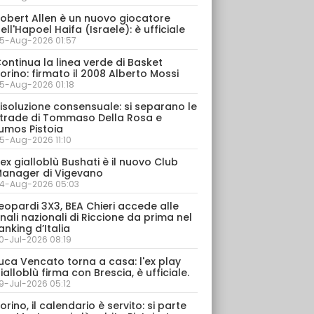
obert Allen è un nuovo giocatore
ell'Hapoel Haifa (Israele): è ufficiale
5-Aug-2026 01:57
ontinua la linea verde di Basket
orino: firmato il 2008 Alberto Mossi
5-Aug-2026 01:18
isoluzione consensuale: si separano le
trade di Tommaso Della Rosa e
umos Pistoia
5-Aug-2026 11:10
’ex gialloblù Bushati è il nuovo Club
anager di Vigevano
4-Aug-2026 05:03
eopardi 3X3, BEA Chieri accede alle
inali nazionali di Riccione da prima nel
anking d’Italia
0-Jul-2026 08:19
uca Vencato torna a casa: l'ex play
ialloblù firma con Brescia, è ufficiale.
9-Jul-2026 05:12
orino, il calendario è servito: si parte