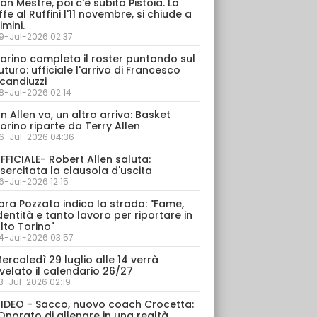
on Mestre, poi c'è subito Pistoia. La
ffe al Ruffini l'11 novembre, si chiude a
imini.
9-Jul-2026 02:37
orino completa il roster puntando sul
uturo: ufficiale l'arrivo di Francesco
candiuzzi
8-Jul-2026 02:14
n Allen va, un altro arriva: Basket
orino riparte da Terry Allen
6-Jul-2026 04:36
FFICIALE- Robert Allen saluta:
sercitata la clausola d'uscita
6-Jul-2026 12:15
ara Pozzato indica la strada: "Fame,
dentità e tanto lavoro per riportare in
lto Torino"
4-Jul-2026 03:57
ercoledì 29 luglio alle 14 verrà
velato il calendario 26/27
3-Jul-2026 02:19
IDEO - Sacco, nuovo coach Crocetta:
Onorato di allenare in una realtà