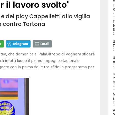
c
il lavoro svolto"
E
R
2
 del play Cappelletti alla vigilia
T
a contro Tortona
f
S
2
U
p
Telegram
Email
T
2
utua, che domenica al PalaOltrepo di Voghera sfiderà
U
avrà infatti luogo il primo impegno stagionale
e
2
gnato con la prima delle tre sfide in programma per
L
i
a
2
M
s
2
V
"