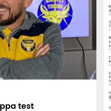
R
d
0
C
T
0
R
s
L
0
L
M
0
L
f
r
3
L
g
2
ppa test
T