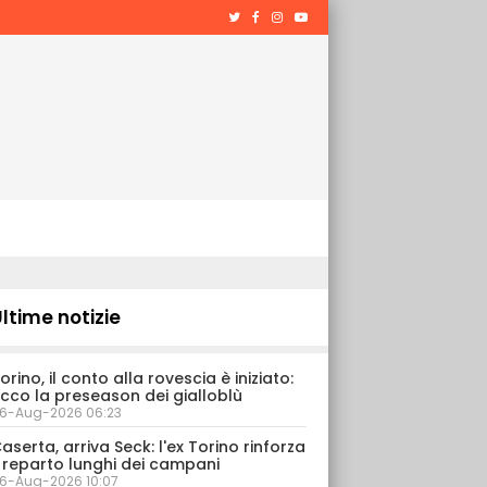
ltime notizie
orino, il conto alla rovescia è iniziato:
cco la preseason dei gialloblù
6-Aug-2026 06:23
aserta, arriva Seck: l'ex Torino rinforza
l reparto lunghi dei campani
6-Aug-2026 10:07