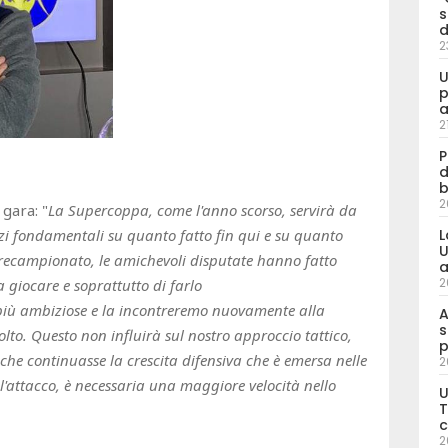
s
d
2
U
p
a
2
P
d
b
2
 gara: "
La Supercoppa, come l'anno scorso, servirà da
L
izi fondamentali su quanto fatto fin qui e su quanto
U
recampionato, le amichevoli disputate hanno fatto
a
2
 giocare e soprattutto di farlo
 più ambiziose e la incontreremo nuovamente alla
A
s
to. Questo non influirà sul nostro approccio tattico,
p
che continuasse la crescita difensiva che è emersa nelle
2
l'attacco, è necessaria una maggiore velocità nello
U
T
c
2