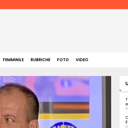
FEMMINILE
RUBRICHE
FOTO
VIDEO
U
T
e
0
C
i
0