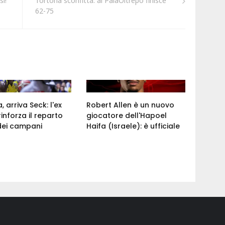
i!"
Tortona sconfitta: al PalaOltrepò finisce
62-75
 arriva Seck: l'ex
Robert Allen è un nuovo
rinforza il reparto
giocatore dell'Hapoel
dei campani
Haifa (Israele): è ufficiale