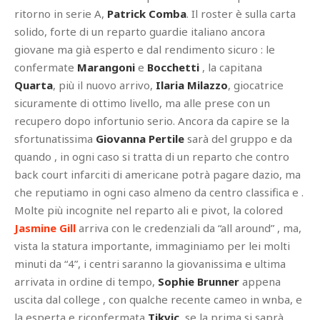
ritorno in serie A,
Patrick Comba
. Il roster è sulla carta
solido, forte di un reparto guardie italiano ancora
giovane ma già esperto e dal rendimento sicuro : le
confermate
Marangoni
e
Bocchetti
, la capitana
Quarta
, più il nuovo arrivo,
Ilaria Milazzo
, giocatrice
sicuramente di ottimo livello, ma alle prese con un
recupero dopo infortunio serio. Ancora da capire se la
sfortunatissima
Giovanna Pertile
sarà del gruppo e da
quando , in ogni caso si tratta di un reparto che contro
back court infarciti di americane potrà pagare dazio, ma
che reputiamo in ogni caso almeno da centro classifica e .
Molte più incognite nel reparto ali e pivot, la colored
Jasmine Gill
arriva con le credenziali da “all around” , ma,
vista la statura importante, immaginiamo per lei molti
minuti da “4”, i centri saranno la giovanissima e ultima
arrivata in ordine di tempo,
Sophie Brunner
appena
uscita dal college , con qualche recente cameo in wnba, e
la esperta e riconfermata
Tikvic
, se la prima si saprà