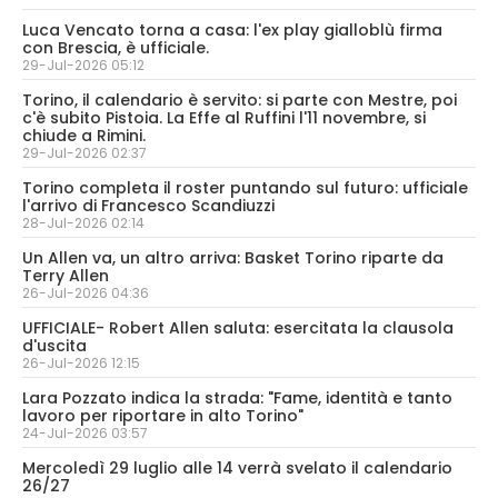
Luca Vencato torna a casa: l'ex play gialloblù firma
con Brescia, è ufficiale.
29-Jul-2026 05:12
Torino, il calendario è servito: si parte con Mestre, poi
c'è subito Pistoia. La Effe al Ruffini l'11 novembre, si
chiude a Rimini.
29-Jul-2026 02:37
Torino completa il roster puntando sul futuro: ufficiale
l'arrivo di Francesco Scandiuzzi
28-Jul-2026 02:14
Un Allen va, un altro arriva: Basket Torino riparte da
Terry Allen
26-Jul-2026 04:36
UFFICIALE- Robert Allen saluta: esercitata la clausola
d'uscita
26-Jul-2026 12:15
Lara Pozzato indica la strada: "Fame, identità e tanto
lavoro per riportare in alto Torino"
24-Jul-2026 03:57
Mercoledì 29 luglio alle 14 verrà svelato il calendario
26/27