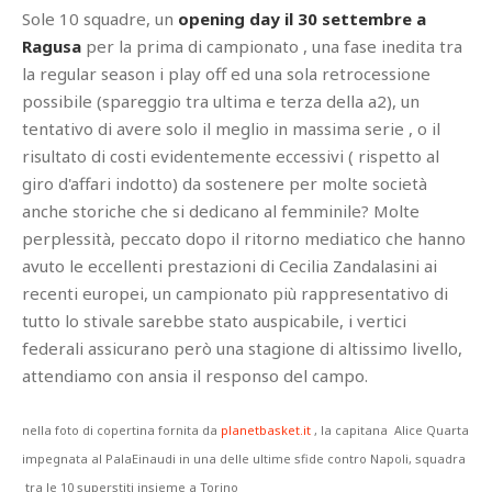
Sole 10 squadre, un
opening day il 30 settembre a
Ragusa
per la prima di campionato , una fase inedita tra
la regular season i play off ed una sola retrocessione
possibile (spareggio tra ultima e terza della a2), un
tentativo di avere solo il meglio in massima serie , o il
risultato di costi evidentemente eccessivi ( rispetto al
giro d'affari indotto) da sostenere per molte società
anche storiche che si dedicano al femminile? Molte
perplessità, peccato dopo il ritorno mediatico che hanno
avuto le eccellenti prestazioni di Cecilia Zandalasini ai
recenti europei, un campionato più rappresentativo di
tutto lo stivale sarebbe stato auspicabile, i vertici
federali assicurano però una stagione di altissimo livello,
attendiamo con ansia il responso del campo.
nella foto di copertina fornita da
planetbasket.it
, la capitana Alice Quarta
impegnata al PalaEinaudi in una delle ultime sfide contro Napoli, squadra
tra le 10 superstiti insieme a Torino