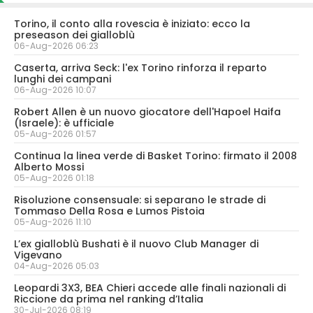
Torino, il conto alla rovescia è iniziato: ecco la
preseason dei gialloblù
06-Aug-2026 06:23
Caserta, arriva Seck: l'ex Torino rinforza il reparto
lunghi dei campani
06-Aug-2026 10:07
Robert Allen è un nuovo giocatore dell'Hapoel Haifa
(Israele): è ufficiale
05-Aug-2026 01:57
Continua la linea verde di Basket Torino: firmato il 2008
Alberto Mossi
05-Aug-2026 01:18
Risoluzione consensuale: si separano le strade di
Tommaso Della Rosa e Lumos Pistoia
05-Aug-2026 11:10
L’ex gialloblù Bushati è il nuovo Club Manager di
Vigevano
04-Aug-2026 05:03
Leopardi 3X3, BEA Chieri accede alle finali nazionali di
Riccione da prima nel ranking d’Italia
30-Jul-2026 08:19