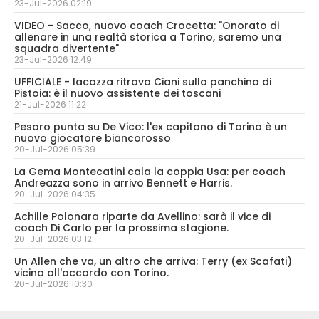
23-Jul-2026 02:19
VIDEO - Sacco, nuovo coach Crocetta: "Onorato di
allenare in una realtà storica a Torino, saremo una
squadra divertente"
23-Jul-2026 12:49
UFFICIALE - Iacozza ritrova Ciani sulla panchina di
Pistoia: è il nuovo assistente dei toscani
21-Jul-2026 11:22
Pesaro punta su De Vico: l'ex capitano di Torino è un
nuovo giocatore biancorosso
20-Jul-2026 05:39
La Gema Montecatini cala la coppia Usa: per coach
Andreazza sono in arrivo Bennett e Harris.
20-Jul-2026 04:35
Achille Polonara riparte da Avellino: sarà il vice di
coach Di Carlo per la prossima stagione.
20-Jul-2026 03:12
Un Allen che va, un altro che arriva: Terry (ex Scafati)
vicino all'accordo con Torino.
20-Jul-2026 10:30