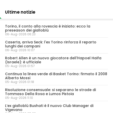
Ultime notizie
Torino, il conto alla rovescia è iniziato: ecco la
preseason dei gialloblù
06-Aug-2026 06:23
Caserta, arriva Seck: l'ex Torino rinforza il reparto
lunghi dei campani
06-Aug-2026 10:07
Robert Allen è un nuovo giocatore dell'Hapoel Haifa
(Israele): è ufficiale
05-Aug-2026 01:57
Continua la linea verde di Basket Torino: firmato il 2008
Alberto Mossi
05-Aug-2026 01:18
Risoluzione consensuale: si separano le strade di
Tommaso Della Rosa e Lumos Pistoia
05-Aug-2026 11:10
L’ex gialloblù Bushati è il nuovo Club Manager di
Vigevano