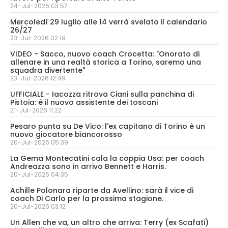
24-Jul-2026 03:57
Mercoledì 29 luglio alle 14 verrà svelato il calendario
26/27
23-Jul-2026 02:19
VIDEO - Sacco, nuovo coach Crocetta: "Onorato di
allenare in una realtà storica a Torino, saremo una
squadra divertente"
23-Jul-2026 12:49
UFFICIALE - Iacozza ritrova Ciani sulla panchina di
Pistoia: è il nuovo assistente dei toscani
21-Jul-2026 11:22
Pesaro punta su De Vico: l'ex capitano di Torino è un
nuovo giocatore biancorosso
20-Jul-2026 05:39
La Gema Montecatini cala la coppia Usa: per coach
Andreazza sono in arrivo Bennett e Harris.
20-Jul-2026 04:35
Achille Polonara riparte da Avellino: sarà il vice di
coach Di Carlo per la prossima stagione.
20-Jul-2026 03:12
Un Allen che va, un altro che arriva: Terry (ex Scafati)