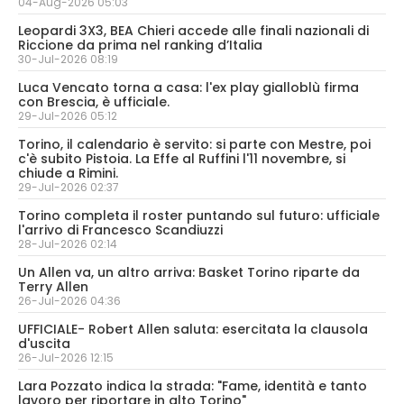
04-Aug-2026 05:03
Leopardi 3X3, BEA Chieri accede alle finali nazionali di
Riccione da prima nel ranking d’Italia
30-Jul-2026 08:19
Luca Vencato torna a casa: l'ex play gialloblù firma
con Brescia, è ufficiale.
29-Jul-2026 05:12
Torino, il calendario è servito: si parte con Mestre, poi
c'è subito Pistoia. La Effe al Ruffini l'11 novembre, si
chiude a Rimini.
29-Jul-2026 02:37
Torino completa il roster puntando sul futuro: ufficiale
l'arrivo di Francesco Scandiuzzi
28-Jul-2026 02:14
Un Allen va, un altro arriva: Basket Torino riparte da
Terry Allen
26-Jul-2026 04:36
UFFICIALE- Robert Allen saluta: esercitata la clausola
d'uscita
26-Jul-2026 12:15
Lara Pozzato indica la strada: "Fame, identità e tanto
lavoro per riportare in alto Torino"