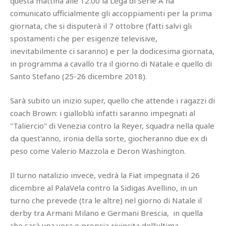
questa mattina alle 12.00 la Lega di Serie A ha
comunicato ufficialmente gli accoppiamenti per la prima
giornata, che si disputerà il 7 ottobre (fatti salvi gli
spostamenti che per esigenze televisive,
inevitabilmente ci saranno) e per la dodicesima giornata,
in programma a cavallo tra il giorno di Natale e quello di
Santo Stefano (25-26 dicembre 2018).
Sarà subito un inizio super, quello che attende i ragazzi di
coach Brown: i gialloblù infatti saranno impegnati al
"Taliercio" di Venezia contro la Reyer, squadra nella quale
da quest'anno, ironia della sorte, giocheranno due ex di
peso come Valerio Mazzola e Deron Washington.
Il turno natalizio invece, vedrà la Fiat impegnata il 26
dicembre al PalaVela contro la Sidigas Avellino, in un
turno che prevede (tra le altre) nel giorno di Natale il
derby tra Armani Milano e Germani Brescia, in quella
che sarà una vera e propria rivincita dell’ultima