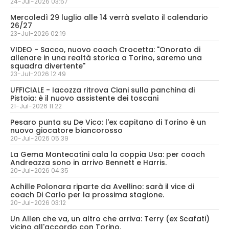
24-Jul-2026 03:57
Mercoledì 29 luglio alle 14 verrà svelato il calendario
26/27
23-Jul-2026 02:19
VIDEO - Sacco, nuovo coach Crocetta: "Onorato di
allenare in una realtà storica a Torino, saremo una
squadra divertente"
23-Jul-2026 12:49
UFFICIALE - Iacozza ritrova Ciani sulla panchina di
Pistoia: è il nuovo assistente dei toscani
21-Jul-2026 11:22
Pesaro punta su De Vico: l'ex capitano di Torino è un
nuovo giocatore biancorosso
20-Jul-2026 05:39
La Gema Montecatini cala la coppia Usa: per coach
Andreazza sono in arrivo Bennett e Harris.
20-Jul-2026 04:35
Achille Polonara riparte da Avellino: sarà il vice di
coach Di Carlo per la prossima stagione.
20-Jul-2026 03:12
Un Allen che va, un altro che arriva: Terry (ex Scafati)
vicino all'accordo con Torino.