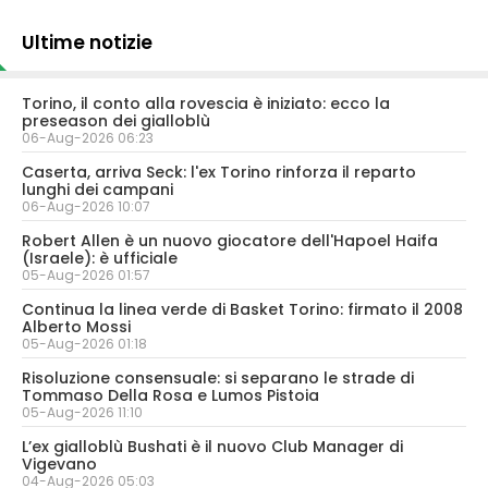
Ultime notizie
Torino, il conto alla rovescia è iniziato: ecco la
preseason dei gialloblù
06-Aug-2026 06:23
Caserta, arriva Seck: l'ex Torino rinforza il reparto
lunghi dei campani
06-Aug-2026 10:07
Robert Allen è un nuovo giocatore dell'Hapoel Haifa
(Israele): è ufficiale
05-Aug-2026 01:57
Continua la linea verde di Basket Torino: firmato il 2008
Alberto Mossi
05-Aug-2026 01:18
Risoluzione consensuale: si separano le strade di
Tommaso Della Rosa e Lumos Pistoia
05-Aug-2026 11:10
L’ex gialloblù Bushati è il nuovo Club Manager di
Vigevano
04-Aug-2026 05:03