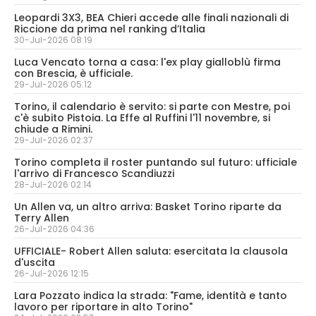
Leopardi 3X3, BEA Chieri accede alle finali nazionali di
Riccione da prima nel ranking d’Italia
30-Jul-2026 08:19
Luca Vencato torna a casa: l'ex play gialloblù firma
con Brescia, è ufficiale.
29-Jul-2026 05:12
Torino, il calendario è servito: si parte con Mestre, poi
c'è subito Pistoia. La Effe al Ruffini l'11 novembre, si
chiude a Rimini.
29-Jul-2026 02:37
Torino completa il roster puntando sul futuro: ufficiale
l'arrivo di Francesco Scandiuzzi
28-Jul-2026 02:14
Un Allen va, un altro arriva: Basket Torino riparte da
Terry Allen
26-Jul-2026 04:36
UFFICIALE- Robert Allen saluta: esercitata la clausola
d'uscita
26-Jul-2026 12:15
Lara Pozzato indica la strada: "Fame, identità e tanto
lavoro per riportare in alto Torino"