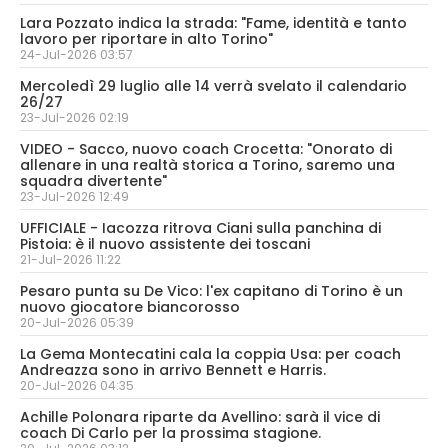
Lara Pozzato indica la strada: "Fame, identità e tanto
lavoro per riportare in alto Torino"
24-Jul-2026 03:57
Mercoledì 29 luglio alle 14 verrà svelato il calendario
26/27
23-Jul-2026 02:19
VIDEO - Sacco, nuovo coach Crocetta: "Onorato di
allenare in una realtà storica a Torino, saremo una
squadra divertente"
23-Jul-2026 12:49
UFFICIALE - Iacozza ritrova Ciani sulla panchina di
Pistoia: è il nuovo assistente dei toscani
21-Jul-2026 11:22
Pesaro punta su De Vico: l'ex capitano di Torino è un
nuovo giocatore biancorosso
20-Jul-2026 05:39
La Gema Montecatini cala la coppia Usa: per coach
Andreazza sono in arrivo Bennett e Harris.
20-Jul-2026 04:35
Achille Polonara riparte da Avellino: sarà il vice di
coach Di Carlo per la prossima stagione.