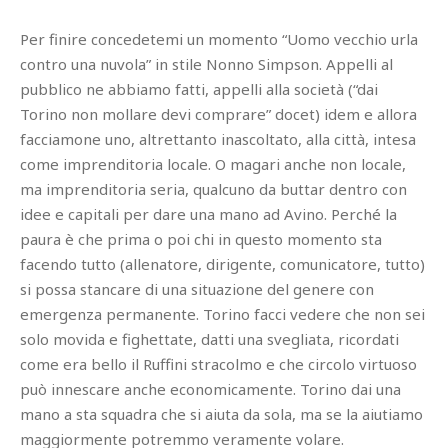
Per finire concedetemi un momento “Uomo vecchio urla
contro una nuvola” in stile Nonno Simpson. Appelli al
pubblico ne abbiamo fatti, appelli alla società (“dai
Torino non mollare devi comprare” docet) idem e allora
facciamone uno, altrettanto inascoltato, alla città, intesa
come imprenditoria locale. O magari anche non locale,
ma imprenditoria seria, qualcuno da buttar dentro con
idee e capitali per dare una mano ad Avino. Perché la
paura è che prima o poi chi in questo momento sta
facendo tutto (allenatore, dirigente, comunicatore, tutto)
si possa stancare di una situazione del genere con
emergenza permanente. Torino facci vedere che non sei
solo movida e fighettate, datti una svegliata, ricordati
come era bello il Ruffini stracolmo e che circolo virtuoso
può innescare anche economicamente. Torino dai una
mano a sta squadra che si aiuta da sola, ma se la aiutiamo
maggiormente potremmo veramente volare.