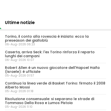
Ultime notizie
Torino, il conto alla rovescia è iniziato: ecco la
preseason dei gialloblù
06-Aug-2026 06:23
Caserta, arriva Seck: l'ex Torino rinforza il reparto
lunghi dei campani
06-Aug-2026 10:07
Robert Allen è un nuovo giocatore dell'Hapoel Haifa
(Israele): è ufficiale
05-Aug-2026 01:57
Continua la linea verde di Basket Torino: firmato il 2008
Alberto Mossi
05-Aug-2026 01:18
Risoluzione consensuale: si separano le strade di
Tommaso Della Rosa e Lumos Pistoia
05-Aug-2026 11:10