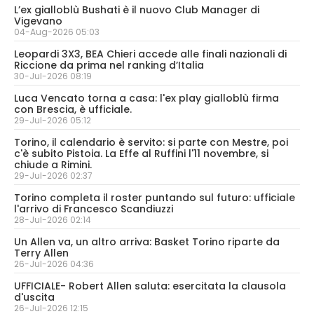
L’ex gialloblù Bushati è il nuovo Club Manager di
Vigevano
04-Aug-2026 05:03
Leopardi 3X3, BEA Chieri accede alle finali nazionali di
Riccione da prima nel ranking d’Italia
30-Jul-2026 08:19
Luca Vencato torna a casa: l'ex play gialloblù firma
con Brescia, è ufficiale.
29-Jul-2026 05:12
Torino, il calendario è servito: si parte con Mestre, poi
c'è subito Pistoia. La Effe al Ruffini l'11 novembre, si
chiude a Rimini.
29-Jul-2026 02:37
Torino completa il roster puntando sul futuro: ufficiale
l'arrivo di Francesco Scandiuzzi
28-Jul-2026 02:14
Un Allen va, un altro arriva: Basket Torino riparte da
Terry Allen
26-Jul-2026 04:36
UFFICIALE- Robert Allen saluta: esercitata la clausola
d'uscita
26-Jul-2026 12:15