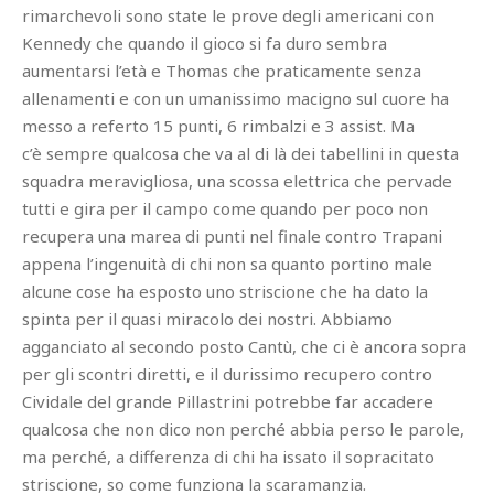
rimarchevoli sono state le prove degli americani con
Kennedy che quando il gioco si fa duro sembra
aumentarsi l’età e Thomas che praticamente senza
allenamenti e con un umanissimo macigno sul cuore ha
messo a referto 15 punti, 6 rimbalzi e 3 assist. Ma
c’è sempre qualcosa che va al di là dei tabellini in questa
squadra meravigliosa, una scossa elettrica che pervade
tutti e gira per il campo come quando per poco non
recupera una marea di punti nel finale contro Trapani
appena l’ingenuità di chi non sa quanto portino male
alcune cose ha esposto uno striscione che ha dato la
spinta per il quasi miracolo dei nostri. Abbiamo
agganciato al secondo posto Cantù, che ci è ancora sopra
per gli scontri diretti, e il durissimo recupero contro
Cividale del grande Pillastrini potrebbe far accadere
qualcosa che non dico non perché abbia perso le parole,
ma perché, a differenza di chi ha issato il sopracitato
striscione, so come funziona la scaramanzia.