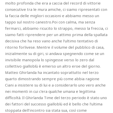
molto profonda che era a caccia del record di vittorie
consecutive tra le mura amiche, ci siamo ripresentati con
la faccia delle migliori occasioni e abbiamo messo un
tappo sul nostro canestro.Poi con calma, ma senza
fermarci, abbiamo ricucito lo strappo, messo la freccia, ci
siamo fatti riprendere per un attimo prima della spallata
decisiva che ha reso vano anche l’ultimo tentativo di
ritorno forlivese. Mentre il volume del pubblico di casa,
inizialmente su di giri, si andava spegnendo come se un
invisibile manopola lo spingesse verso lo zero dal
collettivo gialloblù è emerso un altro eroe del giorno.
Matteo Ghirlanda ha incantato soprattutto nel terzo
quarto dimostrando sempre più come abbia ragione
Ciani a insistere su di lui e a considerarlo uno vero anche
nei momenti in cui c’era qualche umana e legittima
difficoltà. Il Ghirlanda Time del terzo periodo è stato uno
dei fattori del successo gialloblù ed è bello che l’ultima
stoppata dell’incontro sia stata sua, così come