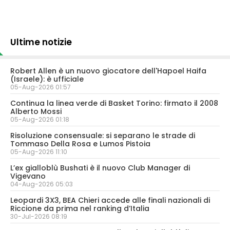
Ultime notizie
Robert Allen è un nuovo giocatore dell'Hapoel Haifa
(Israele): è ufficiale
05-Aug-2026 01:57
Continua la linea verde di Basket Torino: firmato il 2008
Alberto Mossi
05-Aug-2026 01:18
Risoluzione consensuale: si separano le strade di
Tommaso Della Rosa e Lumos Pistoia
05-Aug-2026 11:10
L’ex gialloblù Bushati è il nuovo Club Manager di
Vigevano
04-Aug-2026 05:03
Leopardi 3X3, BEA Chieri accede alle finali nazionali di
Riccione da prima nel ranking d’Italia
30-Jul-2026 08:19