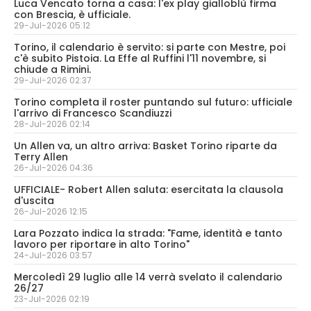
Luca Vencato torna a casa: l'ex play gialloblù firma
con Brescia, è ufficiale.
29-Jul-2026 05:12
Torino, il calendario è servito: si parte con Mestre, poi
c'è subito Pistoia. La Effe al Ruffini l'11 novembre, si
chiude a Rimini.
29-Jul-2026 02:37
Torino completa il roster puntando sul futuro: ufficiale
l'arrivo di Francesco Scandiuzzi
28-Jul-2026 02:14
Un Allen va, un altro arriva: Basket Torino riparte da
Terry Allen
26-Jul-2026 04:36
UFFICIALE- Robert Allen saluta: esercitata la clausola
d'uscita
26-Jul-2026 12:15
Lara Pozzato indica la strada: "Fame, identità e tanto
lavoro per riportare in alto Torino"
24-Jul-2026 03:57
Mercoledì 29 luglio alle 14 verrà svelato il calendario
26/27
23-Jul-2026 02:19