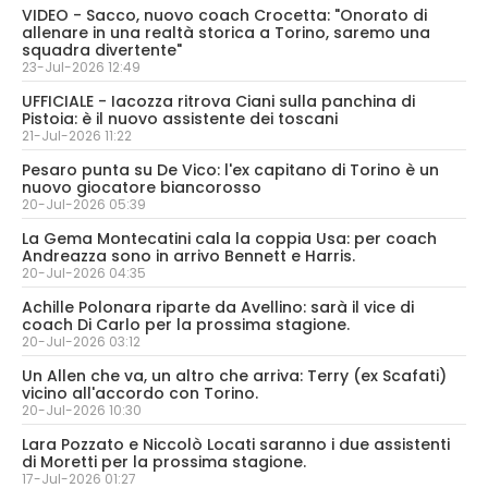
VIDEO - Sacco, nuovo coach Crocetta: "Onorato di
allenare in una realtà storica a Torino, saremo una
squadra divertente"
23-Jul-2026 12:49
UFFICIALE - Iacozza ritrova Ciani sulla panchina di
Pistoia: è il nuovo assistente dei toscani
21-Jul-2026 11:22
Pesaro punta su De Vico: l'ex capitano di Torino è un
nuovo giocatore biancorosso
20-Jul-2026 05:39
La Gema Montecatini cala la coppia Usa: per coach
Andreazza sono in arrivo Bennett e Harris.
20-Jul-2026 04:35
Achille Polonara riparte da Avellino: sarà il vice di
coach Di Carlo per la prossima stagione.
20-Jul-2026 03:12
Un Allen che va, un altro che arriva: Terry (ex Scafati)
vicino all'accordo con Torino.
20-Jul-2026 10:30
Lara Pozzato e Niccolò Locati saranno i due assistenti
di Moretti per la prossima stagione.
17-Jul-2026 01:27