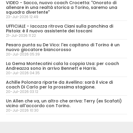
VIDEO - Sacco, nuovo coach Crocetta: "Onorato di
allenare in una realtà storica a Torino, saremo una
squadra divertente"
23-Jul-2026 12:49
UFFICIALE - Iacozza ritrova Ciani sulla panchina di
Pistoia: è il nuovo assistente dei toscani
21-Jul-2026 11:22
Pesaro punta su De Vico: l'ex capitano di Torino è un
nuovo giocatore biancorosso
20-Jul-2026 05:39
La Gema Montecatini cala la coppia Usa: per coach
Andreazza sono in arrivo Bennett e Harris.
20-Jul-2026 04:35
Achille Polonara riparte da Avellino: sarà il vice di
coach Di Carlo per la prossima stagione.
20-Jul-2026 03:12
Un Allen che va, un altro che arriva: Terry (ex Scafati)
vicino all'accordo con Torino.
20-Jul-2026 10:30