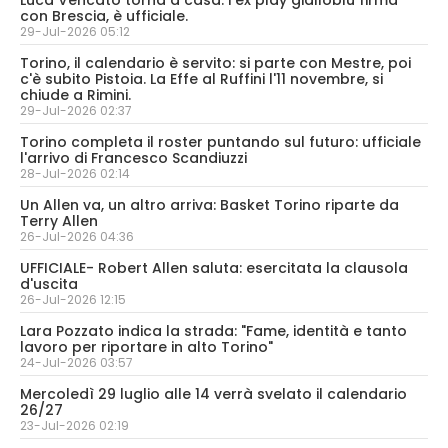
Luca Vencato torna a casa: l'ex play gialloblù firma
con Brescia, è ufficiale.
29-Jul-2026 05:12
Torino, il calendario è servito: si parte con Mestre, poi
c'è subito Pistoia. La Effe al Ruffini l'11 novembre, si
chiude a Rimini.
29-Jul-2026 02:37
Torino completa il roster puntando sul futuro: ufficiale
l'arrivo di Francesco Scandiuzzi
28-Jul-2026 02:14
Un Allen va, un altro arriva: Basket Torino riparte da
Terry Allen
26-Jul-2026 04:36
UFFICIALE- Robert Allen saluta: esercitata la clausola
d'uscita
26-Jul-2026 12:15
Lara Pozzato indica la strada: "Fame, identità e tanto
lavoro per riportare in alto Torino"
24-Jul-2026 03:57
Mercoledì 29 luglio alle 14 verrà svelato il calendario
26/27
23-Jul-2026 02:19