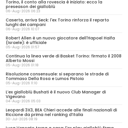
Torino, il conto alla rovescia è iniziato: ecco la
preseason dei gialloblù
06-Aug-2026 06:23
Caserta, arriva Seck: l'ex Torino rinforza il reparto
lunghi dei campani
06-Aug-2026 10:07
Robert Allen è un nuovo giocatore dell'Hapoel Haifa
(Israele): è ufficiale
05-Aug-2026 01:57
Continua la linea verde di Basket Torino: firmato il 2008
Alberto Mossi
05-Aug-2026 01:18
Risoluzione consensuale: si separano le strade di
Tommaso Della Rosa e Lumos Pistoia
05-Aug-2026 11:10
L’ex gialloblù Bushati è il nuovo Club Manager di
Vigevano
04-Aug-2026 05:03
Leopardi 3X3, BEA Chieri accede alle finali nazionali di
Riccione da prima nel ranking d’Italia
30-Jul-2026 08:19