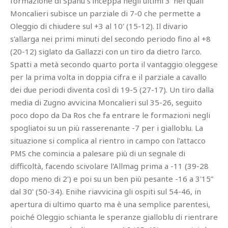
formazione di Spanu s'inceppa negli ultimi 3' nei quali
Moncalieri subisce un parziale di 7-0 che permette a
Oleggio di chiudere sul +3 al 10' (15-12). Il divario
s'allarga nei primi minuti del secondo periodo fino al +8
(20-12) siglato da Gallazzi con un tiro da dietro l'arco.
Spatti a metà secondo quarto porta il vantaggio oleggese
per la prima volta in doppia cifra e il parziale a cavallo
dei due periodi diventa così di 19-5 (27-17). Un tiro dalla
media di Zugno avvicina Moncalieri sul 35-26, seguito
poco dopo da Da Ros che fa entrare le formazioni negli
spogliatoi su un più rasserenante -7 per i gialloblu. La
situazione si complica al rientro in campo con l'attacco
PMS che comincia a palesare più di un segnale di
difficoltà, facendo scivolare l'Allmag prima a -11 (39-28
dopo meno di 2') e poi su un ben più pesante -16 a 3'15”
dal 30' (50-34). Enihe riavvicina gli ospiti sul 54-46, in
apertura di ultimo quarto ma è una semplice parentesi,
poiché Oleggio schianta le speranze gialloblu di rientrare