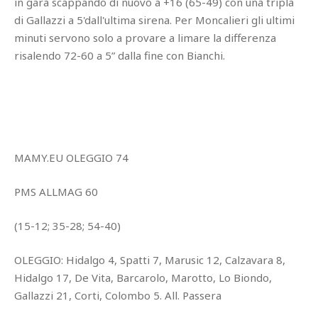
in gara scappando di nuovo a +16 (65-49) con una tripla
di Gallazzi a 5'dall'ultima sirena. Per Moncalieri gli ultimi
minuti servono solo a provare a limare la differenza
risalendo 72-60 a 5” dalla fine con Bianchi.
MAMY.EU OLEGGIO 74
PMS ALLMAG 60
(15-12; 35-28; 54-40)
OLEGGIO: Hidalgo 4, Spatti 7, Marusic 12, Calzavara 8,
Hidalgo 17, De Vita, Barcarolo, Marotto, Lo Biondo,
Gallazzi 21, Corti, Colombo 5. All. Passera