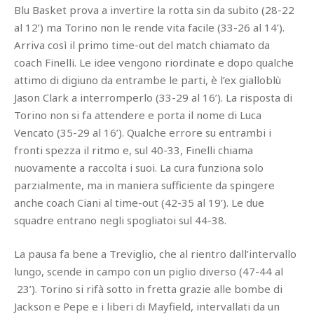
Blu Basket prova a invertire la rotta sin da subito (28-22
al 12’) ma Torino non le rende vita facile (33-26 al 14’).
Arriva così il primo time-out del match chiamato da
coach Finelli. Le idee vengono riordinate e dopo qualche
attimo di digiuno da entrambe le parti, è l’ex gialloblù
Jason Clark a interromperlo (33-29 al 16’). La risposta di
Torino non si fa attendere e porta il nome di Luca
Vencato (35-29 al 16’). Qualche errore su entrambi i
fronti spezza il ritmo e, sul 40-33, Finelli chiama
nuovamente a raccolta i suoi. La cura funziona solo
parzialmente, ma in maniera sufficiente da spingere
anche coach Ciani al time-out (42-35 al 19’). Le due
squadre entrano negli spogliatoi sul 44-38.
La pausa fa bene a Treviglio, che al rientro dall’intervallo
lungo, scende in campo con un piglio diverso (47-44 al
23’). Torino si rifà sotto in fretta grazie alle bombe di
Jackson e Pepe e i liberi di Mayfield, intervallati da un