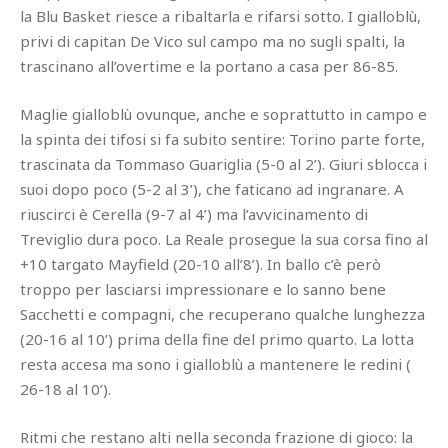
la Blu Basket riesce a ribaltarla e rifarsi sotto. I gialloblù,
privi di capitan De Vico sul campo ma no sugli spalti, la
trascinano all’overtime e la portano a casa per 86-85.
Maglie gialloblù ovunque, anche e soprattutto in campo e
la spinta dei tifosi si fa subito sentire: Torino parte forte,
trascinata da Tommaso Guariglia (5-0 al 2’). Giuri sblocca i
suoi dopo poco (5-2 al 3’), che faticano ad ingranare. A
riuscirci è Cerella (9-7 al 4’) ma l’avvicinamento di
Treviglio dura poco. La Reale prosegue la sua corsa fino al
+10 targato Mayfield (20-10 all’8’). In ballo c’è però
troppo per lasciarsi impressionare e lo sanno bene
Sacchetti e compagni, che recuperano qualche lunghezza
(20-16 al 10’) prima della fine del primo quarto. La lotta
resta accesa ma sono i gialloblù a mantenere le redini (
26-18 al 10’).
Ritmi che restano alti nella seconda frazione di gioco: la