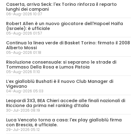
Caserta, arriva Seck: l'ex Torino rinforza il reparto
lunghi dei campani
06-Aug-2026 10:07
Robert Allen è un nuovo giocatore dell'Hapoel Haifa
(Israele): è ufficiale
05-Aug-2026 01:57
Continua la linea verde di Basket Torino: firmato il 2008
Alberto Mossi
05-Aug-2026 01:18
Risoluzione consensuale: si separano le strade di
Tommaso Della Rosa e Lumos Pistoia
05-Aug-2026 11:10
L’ex gialloblù Bushati è il nuovo Club Manager di
Vigevano
04-Aug-2026 05:03
Leopardi 3X3, BEA Chieri accede alle finali nazionali di
Riccione da prima nel ranking d’Italia
30-Jul-2026 08:19
Luca Vencato torna a casa: l'ex play gialloblù firma
con Brescia, è ufficiale.
29-Jul-2026 05:12