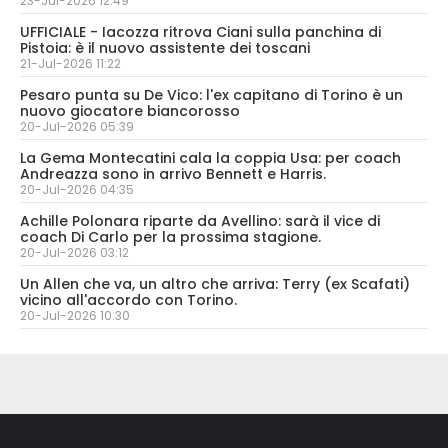
23-Jul-2026 12:49
UFFICIALE - Iacozza ritrova Ciani sulla panchina di
Pistoia: è il nuovo assistente dei toscani
21-Jul-2026 11:22
Pesaro punta su De Vico: l'ex capitano di Torino è un
nuovo giocatore biancorosso
20-Jul-2026 05:39
La Gema Montecatini cala la coppia Usa: per coach
Andreazza sono in arrivo Bennett e Harris.
20-Jul-2026 04:35
Achille Polonara riparte da Avellino: sarà il vice di
coach Di Carlo per la prossima stagione.
20-Jul-2026 03:12
Un Allen che va, un altro che arriva: Terry (ex Scafati)
vicino all'accordo con Torino.
20-Jul-2026 10:30