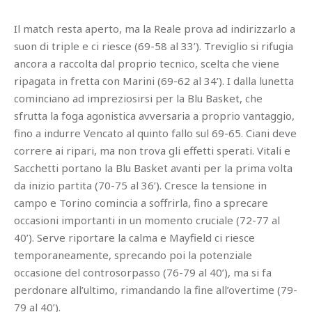
Il match resta aperto, ma la Reale prova ad indirizzarlo a
suon di triple e ci riesce (69-58 al 33’). Treviglio si rifugia
ancora a raccolta dal proprio tecnico, scelta che viene
ripagata in fretta con Marini (69-62 al 34’). I dalla lunetta
cominciano ad impreziosirsi per la Blu Basket, che
sfrutta la foga agonistica avversaria a proprio vantaggio,
fino a indurre Vencato al quinto fallo sul 69-65. Ciani deve
correre ai ripari, ma non trova gli effetti sperati. Vitali e
Sacchetti portano la Blu Basket avanti per la prima volta
da inizio partita (70-75 al 36’). Cresce la tensione in
campo e Torino comincia a soffrirla, fino a sprecare
occasioni importanti in un momento cruciale (72-77 al
40’). Serve riportare la calma e Mayfield ci riesce
temporaneamente, sprecando poi la potenziale
occasione del controsorpasso (76-79 al 40’), ma si fa
perdonare all’ultimo, rimandando la fine all’overtime (79-
79 al 40’).