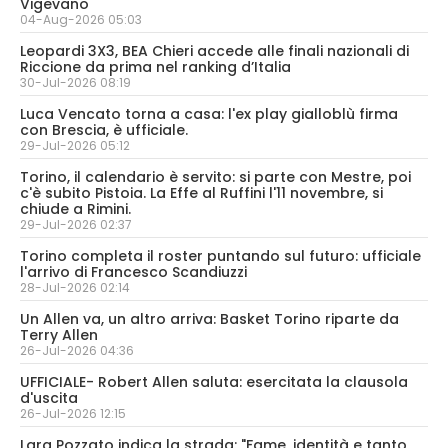
Vigevano
04-Aug-2026 05:03
Leopardi 3X3, BEA Chieri accede alle finali nazionali di
Riccione da prima nel ranking d’Italia
30-Jul-2026 08:19
Luca Vencato torna a casa: l'ex play gialloblù firma
con Brescia, è ufficiale.
29-Jul-2026 05:12
Torino, il calendario è servito: si parte con Mestre, poi
c'è subito Pistoia. La Effe al Ruffini l'11 novembre, si
chiude a Rimini.
29-Jul-2026 02:37
Torino completa il roster puntando sul futuro: ufficiale
l'arrivo di Francesco Scandiuzzi
28-Jul-2026 02:14
Un Allen va, un altro arriva: Basket Torino riparte da
Terry Allen
26-Jul-2026 04:36
UFFICIALE- Robert Allen saluta: esercitata la clausola
d'uscita
26-Jul-2026 12:15
Lara Pozzato indica la strada: "Fame, identità e tanto