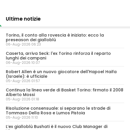
Ultime notizie
Torino, il conto alla rovescia è iniziato: ecco la
preseason dei gialloblù
06-Aug-2026 06:23
Caserta, arriva Seck: l'ex Torino rinforza il reparto
lunghi dei campani
06-Aug-2026 10:07
Robert Allen è un nuovo giocatore dell'Hapoel Haifa
(Israele): è ufficiale
05-Aug-2026 01:57
Continua la linea verde di Basket Torino: firmato il 2008
Alberto Mossi
05-Aug-2026 01:18
Risoluzione consensuale: si separano le strade di
Tommaso Della Rosa e Lumos Pistoia
05-Aug-2026 11:10
L’ex gialloblù Bushati è il nuovo Club Manager di