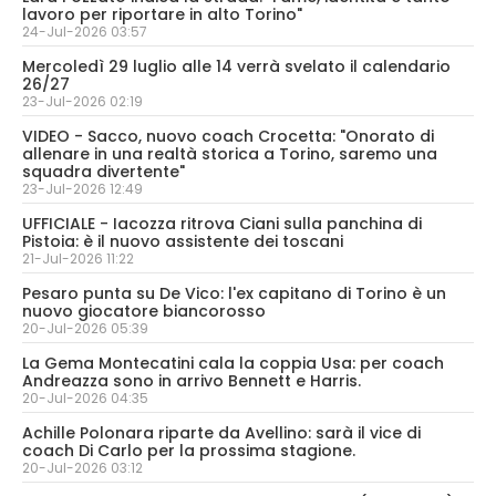
lavoro per riportare in alto Torino"
24-Jul-2026 03:57
Mercoledì 29 luglio alle 14 verrà svelato il calendario
26/27
23-Jul-2026 02:19
VIDEO - Sacco, nuovo coach Crocetta: "Onorato di
allenare in una realtà storica a Torino, saremo una
squadra divertente"
23-Jul-2026 12:49
UFFICIALE - Iacozza ritrova Ciani sulla panchina di
Pistoia: è il nuovo assistente dei toscani
21-Jul-2026 11:22
Pesaro punta su De Vico: l'ex capitano di Torino è un
nuovo giocatore biancorosso
20-Jul-2026 05:39
La Gema Montecatini cala la coppia Usa: per coach
Andreazza sono in arrivo Bennett e Harris.
20-Jul-2026 04:35
Achille Polonara riparte da Avellino: sarà il vice di
coach Di Carlo per la prossima stagione.
20-Jul-2026 03:12