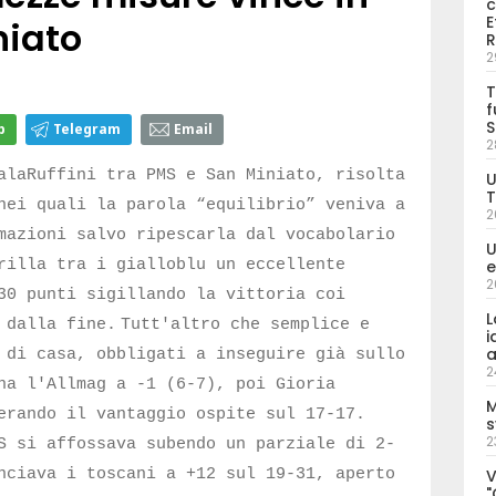
c
E
niato
R
2
T
f
S
p
Telegram
Email
2
alaRuffini tra PMS e San Miniato, risolta
U
T
nei quali la parola “equilibrio” veniva a
2
mazioni salvo ripescarla dal vocabolario
U
e
rilla tra i gialloblu un eccellente
2
30 punti sigillando la vittoria coi
L
 dalla fine.
Tutt'altro che semplice e
i
a
 di casa, obbligati a inseguire già sullo
2
na l'Allmag a -1 (6-7), poi Gioria
M
erando il vantaggio ospite sul 17-17.
s
2
S si affossava subendo un parziale di 2-
V
nciava i toscani a +12 sul 19-31, aperto
"