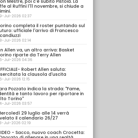
on Mestre, poi c'è subito Pistoia. La
ffe al Ruffini l'11 novembre, si chiude a
imini.
9-Jul-2026 02:37
orino completa il roster puntando sul
uturo: ufficiale l'arrivo di Francesco
candiuzzi
8-Jul-2026 02:14
n Allen va, un altro arriva: Basket
orino riparte da Terry Allen
6-Jul-2026 04:36
FFICIALE- Robert Allen saluta:
sercitata la clausola d'uscita
6-Jul-2026 12:15
ara Pozzato indica la strada: "Fame,
dentità e tanto lavoro per riportare in
lto Torino"
4-Jul-2026 03:57
ercoledì 29 luglio alle 14 verrà
velato il calendario 26/27
3-Jul-2026 02:19
IDEO - Sacco, nuovo coach Crocetta:
Onorato di allenare in una realtà