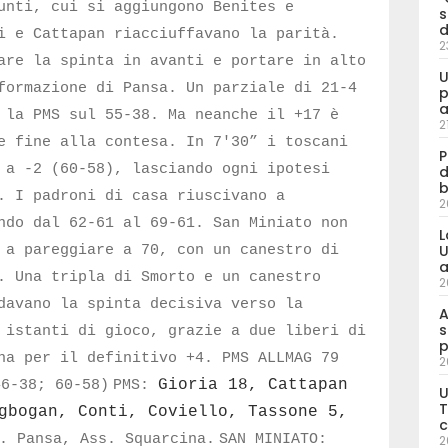
unti, cui si aggiungono Benites e
s
d
i e Cattapan riacciuffavano la parità.
2
are la spinta in avanti e portare in alto
U
formazione di Pansa. Un parziale di 21-4
p
a
 la PMS sul 55-38. Ma neanche il +17 è
2
e fine alla contesa. In 7'30” i toscani
P
 a -2 (60-58), lasciando ogni ipotesi
d
b
. I padroni di casa riuscivano a
2
ndo dal 62-61 al 69-61. San Miniato non
L
U
 a pareggiare a 70, con un canestro di
a
. Una tripla di Smorto e un canestro
2
davano la spinta decisiva verso la
A
s
 istanti di gioco, grazie a due liberi di
p
ena per il definitivo +4.
PMS ALLMAG 79
2
Gioria 18, Cattapan
46-38; 60-58)
PMS:
U
T
gbogan, Conti, Coviello, Tassone 5,
c
. Pansa, Ass. Squarcina.
SAN MINIATO:
2