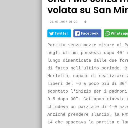
volata su San Mi
26.03.2017 01:22
0
Twitter
Facebook
Whatsap
Partita senza mezze misure al P
negli ultimi possessi dopo 40' 
lungo dimenticata dalle due for
di fatto nell'ultimo periodo. B
Merletto, capace di realizzare 
liberi del +6 a poco più di 30”
scontato l'inizio per i padroni
0-5 dopo 90”. Cattapan riavvici
chiudeva un parziale di 4-0 azz
Anziché prendere slancio, la PM
14 che spaccava la partita e la