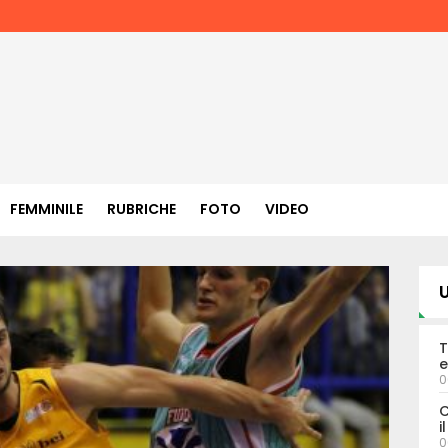
FEMMINILE
RUBRICHE
FOTO
VIDEO
U
T
e
0
C
i
0