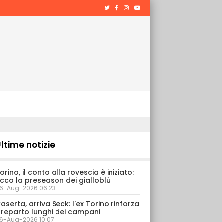
ltime notizie
orino, il conto alla rovescia è iniziato:
cco la preseason dei gialloblù
6-Aug-2026 06:23
aserta, arriva Seck: l'ex Torino rinforza
l reparto lunghi dei campani
6-Aug-2026 10:07