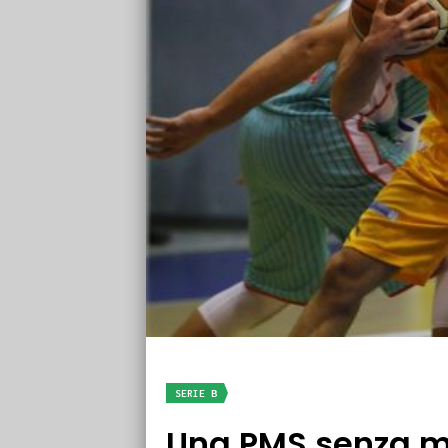
SERIE B
Una PMS senza me