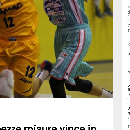
R
d
0
C
T
0
R
s
L
0
L
M
0
L
f
r
3
L
g
2
zze misure vince in
T