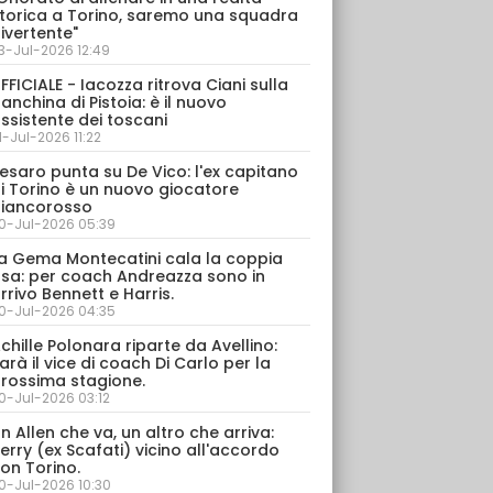
torica a Torino, saremo una squadra
ivertente"
3-Jul-2026 12:49
FFICIALE - Iacozza ritrova Ciani sulla
anchina di Pistoia: è il nuovo
ssistente dei toscani
1-Jul-2026 11:22
esaro punta su De Vico: l'ex capitano
i Torino è un nuovo giocatore
iancorosso
0-Jul-2026 05:39
a Gema Montecatini cala la coppia
sa: per coach Andreazza sono in
rrivo Bennett e Harris.
0-Jul-2026 04:35
chille Polonara riparte da Avellino:
arà il vice di coach Di Carlo per la
rossima stagione.
0-Jul-2026 03:12
n Allen che va, un altro che arriva:
erry (ex Scafati) vicino all'accordo
on Torino.
0-Jul-2026 10:30