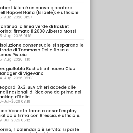
obert Allen è un nuovo giocatore
ell'Hapoel Haifa (Israele): è ufficiale
5-Aug-2026 01:57
ontinua la linea verde di Basket
orino: firmato il 2008 Alberto Mossi
5-Aug-2026 01:18
isoluzione consensuale: si separano le
trade di Tommaso Della Rosa e
umos Pistoia
5-Aug-2026 11:10
’ex gialloblù Bushati è il nuovo Club
anager di Vigevano
4-Aug-2026 05:03
eopardi 3X3, BEA Chieri accede alle
inali nazionali di Riccione da prima nel
anking d’Italia
0-Jul-2026 08:19
uca Vencato torna a casa: l'ex play
ialloblù firma con Brescia, è ufficiale.
9-Jul-2026 05:12
orino, il calendario è servito: si parte