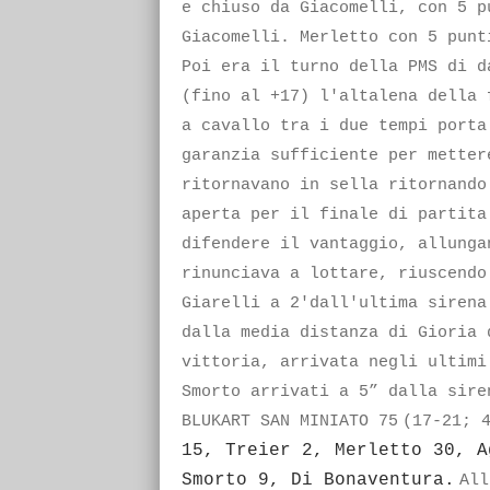
e chiuso da Giacomelli, con 5 p
Giacomelli. Merletto con 5 punt
Poi era il turno della PMS di d
(fino al +17) l'altalena della 
a cavallo tra i due tempi porta
garanzia sufficiente per metter
ritornavano in sella ritornando
aperta per il finale di partita
difendere il vantaggio, allunga
rinunciava a lottare, riuscendo
Giarelli a 2'dall'ultima sirena
dalla media distanza di Gioria 
vittoria, arrivata negli ultimi
Smorto arrivati a 5” dalla sir
BLUKART SAN MINIATO 75
(17-21; 
15, Treier 2, Merletto 30, A
Smorto 9, Di Bonaventura.
All