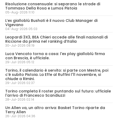
Risoluzione consensuale: si separano le strade di
Tommaso Della Rosa e Lumos Pistoia
05-Aug-2026 11:10
L’ex gialloblù Bushati è il nuovo Club Manager di
Vigevano
04-Aug-2026 05:03
Leopardi 3X3, BEA Chieri accede alle finali nazionali di
Riccione da prima nel ranking d’Italia
30-Jul-2026 08:19
Luca Vencato torna a casa: l'ex play gialloblù firma
con Brescia, è ufficiale.
29-Jul-2026 05:12
Torino, il calendario è servito: si parte con Mestre, poi
c'è subito Pistoia. La Effe al Ruffini l'11 novembre, si
chiude a Rimini.
29-Jul-2026 02:37
Torino completa il roster puntando sul futuro: ufficiale
l'arrivo di Francesco Scandiuzzi
28-Jul-2026 02:14
Un Allen va, un altro arriva: Basket Torino riparte da
Terry Allen
26-Jul-2026 04:36