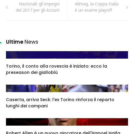
Nazionali: gli impegni
Allmag, la Coppa Italia
del 2017 per gli Azzurri
è un esame playoff
Ultime
News
Torino, il conto alla rovescia è iniziato: ecco la
preseason dei gialloblù
Caserta, arriva Seck: l'ex Torino rinforza il reparto
lunghi dei campani
Robert Allen è un nuovo giocatore dell'Hapoel Haifa