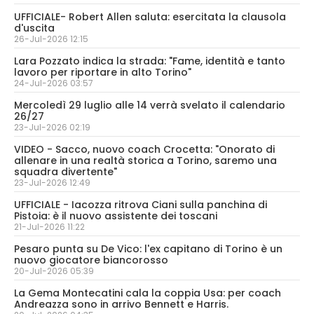
UFFICIALE- Robert Allen saluta: esercitata la clausola
d'uscita
26-Jul-2026 12:15
Lara Pozzato indica la strada: "Fame, identità e tanto
lavoro per riportare in alto Torino"
24-Jul-2026 03:57
Mercoledì 29 luglio alle 14 verrà svelato il calendario
26/27
23-Jul-2026 02:19
VIDEO - Sacco, nuovo coach Crocetta: "Onorato di
allenare in una realtà storica a Torino, saremo una
squadra divertente"
23-Jul-2026 12:49
UFFICIALE - Iacozza ritrova Ciani sulla panchina di
Pistoia: è il nuovo assistente dei toscani
21-Jul-2026 11:22
Pesaro punta su De Vico: l'ex capitano di Torino è un
nuovo giocatore biancorosso
20-Jul-2026 05:39
La Gema Montecatini cala la coppia Usa: per coach
Andreazza sono in arrivo Bennett e Harris.