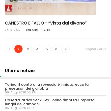
CANESTRO E FALLO - “Vista dal divano”
28.10.2025
CANESTRO E FALLO
Pagina 2 di 32
1
2
3
4
5
6
7
Ultime notizie
Torino, il conto alla rovescia è iniziato: ecco la
preseason dei gialloblù
06-Aug-2026 06:23
Caserta, arriva Seck: l'ex Torino rinforza il reparto
lunghi dei campani
06-Aug-2026 10:07