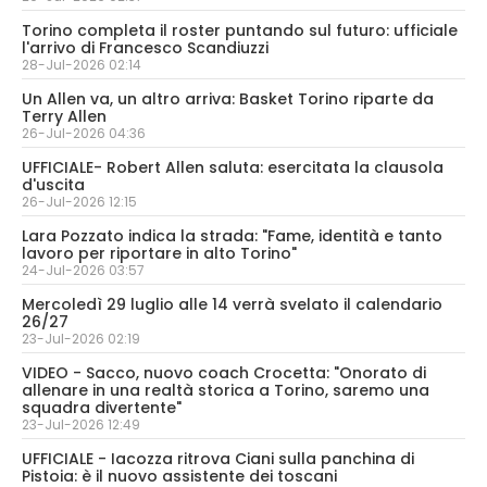
Torino completa il roster puntando sul futuro: ufficiale
l'arrivo di Francesco Scandiuzzi
28-Jul-2026 02:14
Un Allen va, un altro arriva: Basket Torino riparte da
Terry Allen
26-Jul-2026 04:36
UFFICIALE- Robert Allen saluta: esercitata la clausola
d'uscita
26-Jul-2026 12:15
Lara Pozzato indica la strada: "Fame, identità e tanto
lavoro per riportare in alto Torino"
24-Jul-2026 03:57
Mercoledì 29 luglio alle 14 verrà svelato il calendario
26/27
23-Jul-2026 02:19
VIDEO - Sacco, nuovo coach Crocetta: "Onorato di
allenare in una realtà storica a Torino, saremo una
squadra divertente"
23-Jul-2026 12:49
UFFICIALE - Iacozza ritrova Ciani sulla panchina di
Pistoia: è il nuovo assistente dei toscani