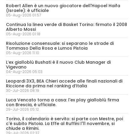
Robert Allen è un nuovo giocatore dell'Hapoel Haifa
(Israele): è ufficiale
05-Aug-2026 01:57
Continua la linea verde di Basket Torino: firmato il 2008
Alberto Mossi
05-Aug-2026 01:18
Risoluzione consensuale: si separano le strade di
Tommaso Della Rosa e Lumos Pistoia
05-Aug-2026 11:10
L’ex gialloblù Bushati è il nuovo Club Manager di
Vigevano
04-Aug-2026 05:03
Leopardi 3X3, BEA Chieri accede alle finali nazionali di
Riccione da prima nel ranking d’Italia
30-Jul-2026 08:19
Luca Vencato torna a casa: l'ex play gialloblù firma
con Brescia, è ufficiale.
29-Jul-2026 05:12
Torino, il calendario è servito: si parte con Mestre, poi
c'è subito Pistoia. La Effe al Ruffini l'11 novembre, si
chiude a Rimini.
29-Jul-2026 02:37