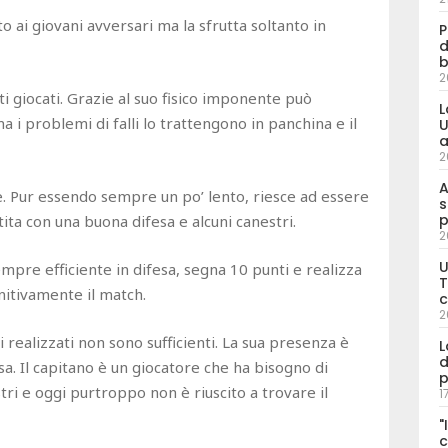
o ai giovani avversari ma la sfrutta soltanto in
P
d
b
2
ti giocati. Grazie al suo fisico imponente può
L
 i problemi di falli lo trattengono in panchina e il
U
a
2
A
tile. Pur essendo sempre un po’ lento, riesce ad essere
s
p
ta con una buona difesa e alcuni canestri.
2
U
empre efficiente in difesa, segna 10 punti e realizza
T
nitivamente il match.
c
2
i realizzati non sono sufficienti. La sua presenza è
L
d
a. Il capitano è un giocatore che ha bisogno di
p
estri e oggi purtroppo non è riuscito a trovare il
1
"
c