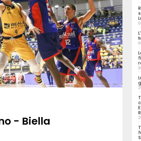
R
s
L
0
L
M
0
L
f
r
3
L
g
2
T
c
E
R
no - Biella
2
T
f
S