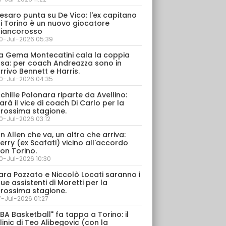
esaro punta su De Vico: l'ex capitano
i Torino è un nuovo giocatore
iancorosso
0-Jul-2026 05:39
a Gema Montecatini cala la coppia
sa: per coach Andreazza sono in
rrivo Bennett e Harris.
0-Jul-2026 04:35
chille Polonara riparte da Avellino:
arà il vice di coach Di Carlo per la
rossima stagione.
0-Jul-2026 03:12
n Allen che va, un altro che arriva:
erry (ex Scafati) vicino all'accordo
on Torino.
0-Jul-2026 10:30
ara Pozzato e Niccolò Locati saranno i
ue assistenti di Moretti per la
rossima stagione.
7-Jul-2026 01:27
IBA Basketball" fa tappa a Torino: il
linic di Teo Alibegovic (con la