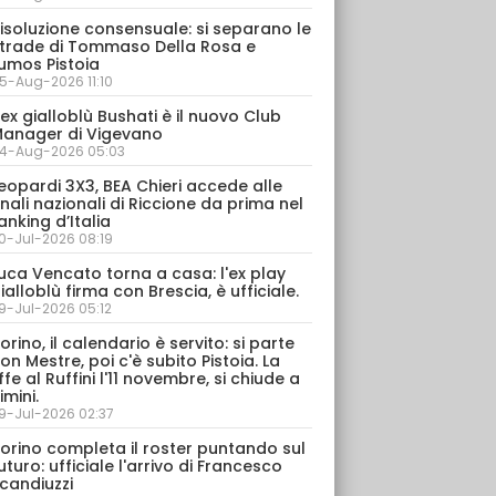
isoluzione consensuale: si separano le
trade di Tommaso Della Rosa e
umos Pistoia
5-Aug-2026 11:10
’ex gialloblù Bushati è il nuovo Club
anager di Vigevano
4-Aug-2026 05:03
eopardi 3X3, BEA Chieri accede alle
inali nazionali di Riccione da prima nel
anking d’Italia
0-Jul-2026 08:19
uca Vencato torna a casa: l'ex play
ialloblù firma con Brescia, è ufficiale.
9-Jul-2026 05:12
orino, il calendario è servito: si parte
on Mestre, poi c'è subito Pistoia. La
ffe al Ruffini l'11 novembre, si chiude a
imini.
9-Jul-2026 02:37
orino completa il roster puntando sul
uturo: ufficiale l'arrivo di Francesco
candiuzzi