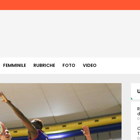
FEMMINILE
RUBRICHE
FOTO
VIDEO
U
R
d
0
C
T
0