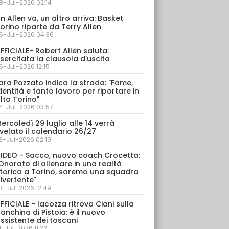
8-Jul-2026 02:14
n Allen va, un altro arriva: Basket
orino riparte da Terry Allen
6-Jul-2026 04:36
FFICIALE- Robert Allen saluta:
sercitata la clausola d'uscita
6-Jul-2026 12:15
ara Pozzato indica la strada: "Fame,
dentità e tanto lavoro per riportare in
lto Torino"
4-Jul-2026 03:57
ercoledì 29 luglio alle 14 verrà
velato il calendario 26/27
3-Jul-2026 02:19
IDEO - Sacco, nuovo coach Crocetta:
Onorato di allenare in una realtà
torica a Torino, saremo una squadra
ivertente"
3-Jul-2026 12:49
FFICIALE - Iacozza ritrova Ciani sulla
anchina di Pistoia: è il nuovo
ssistente dei toscani
1-Jul-2026 11:22