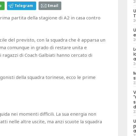
2
p
Telegram
Email
U
T
ima partita della stagione di A2 in casa contro
2
U
e
icile del previsto, con la squadra che è apparsa un
2
 ma comunque in grado di restare unita e
L
i
 i ragazzi di Coach Galbiati hanno cercato di
a
2
M
onisti della squadra torinese, ecco le prime
s
2
V
"
s
d
2
guida nei momenti difficili. La sua energia non
U
tti nelle altre uscite, ma anzi scuote la squadra
p
a
2