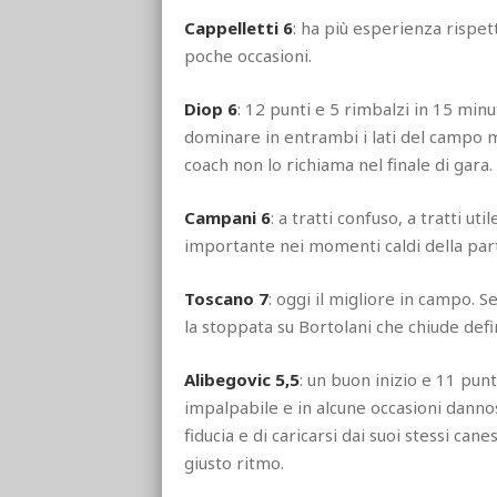
Cappelletti 6
: ha più esperienza rispett
poche occasioni.
Diop 6
: 12 punti e 5 rimbalzi in 15 minu
dominare in entrambi i lati del campo ma
coach non lo richiama nel finale di gara.
Campani 6
: a tratti confuso, a tratti u
importante nei momenti caldi della parti
Toscano 7
: oggi il migliore in campo. S
la stoppata su Bortolani che chiude defi
Alibegovic 5,5
: un buon inizio e 11 punt
impalpabile e in alcune occasioni dannos
fiducia e di caricarsi dai suoi stessi can
giusto ritmo.