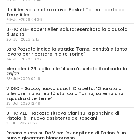
Un Allen va, un altro arriva: Basket Torino riparte da
Terry Allen
26-Jul-2026 04:36
UFFICIALE- Robert Allen saluta: esercitata la clausola
d'uscita
26-Jul-2026 12:15
Lara Pozzato indica la strada: "Fame, identità e tanto
lavoro per riportare in alto Torino"
24-Jul-2026 03:57
Mercoledì 29 luglio alle 14 verrà svelato il calendario
26/27
23-Jul-2026 02:19
VIDEO - Sacco, nuovo coach Crocetta: "Onorato di
allenare in una realtà storica a Torino, saremo una
squadra divertente"
23-Jul-2026 12:49
UFFICIALE - Iacozza ritrova Ciani sulla panchina di
Pistoia: è il nuovo assistente dei toscani
21-Jul-2026 11:22
Pesaro punta su De Vico: l'ex capitano di Torino è un
nuovo giocatore biancorosso