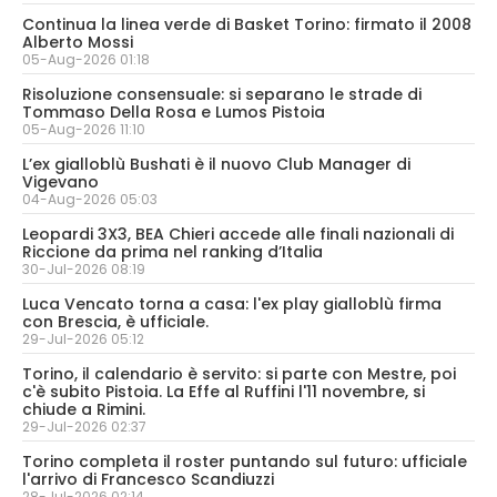
Continua la linea verde di Basket Torino: firmato il 2008
Alberto Mossi
05-Aug-2026 01:18
Risoluzione consensuale: si separano le strade di
Tommaso Della Rosa e Lumos Pistoia
05-Aug-2026 11:10
L’ex gialloblù Bushati è il nuovo Club Manager di
Vigevano
04-Aug-2026 05:03
Leopardi 3X3, BEA Chieri accede alle finali nazionali di
Riccione da prima nel ranking d’Italia
30-Jul-2026 08:19
Luca Vencato torna a casa: l'ex play gialloblù firma
con Brescia, è ufficiale.
29-Jul-2026 05:12
Torino, il calendario è servito: si parte con Mestre, poi
c'è subito Pistoia. La Effe al Ruffini l'11 novembre, si
chiude a Rimini.
29-Jul-2026 02:37
Torino completa il roster puntando sul futuro: ufficiale
l'arrivo di Francesco Scandiuzzi
28-Jul-2026 02:14