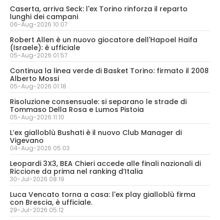
Caserta, arriva Seck: l'ex Torino rinforza il reparto
lunghi dei campani
06-Aug-2026 10:07
Robert Allen è un nuovo giocatore dell'Hapoel Haifa
(Israele): è ufficiale
05-Aug-2026 01:57
Continua la linea verde di Basket Torino: firmato il 2008
Alberto Mossi
05-Aug-2026 01:18
Risoluzione consensuale: si separano le strade di
Tommaso Della Rosa e Lumos Pistoia
05-Aug-2026 11:10
L’ex gialloblù Bushati è il nuovo Club Manager di
Vigevano
04-Aug-2026 05:03
Leopardi 3X3, BEA Chieri accede alle finali nazionali di
Riccione da prima nel ranking d’Italia
30-Jul-2026 08:19
Luca Vencato torna a casa: l'ex play gialloblù firma
con Brescia, è ufficiale.
29-Jul-2026 05:12