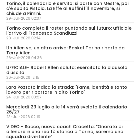
Torino, il calendario è servito: si parte con Mestre, poi
c'è subito Pistoia. La Effe al Ruffini l'11 novembre, si
chiude a Rimini.
29-Jul-2026 02:37
Torino completa il roster puntando sul futuro: ufficiale
l'arrivo di Francesco Scandiuzzi
28-Jul-2026 02:14
Un Allen va, un altro arriva: Basket Torino riparte da
Terry Allen
26-Jul-2026 04:36
UFFICIALE- Robert Allen saluta: esercitata la clausola
d'uscita
26-Jul-2026 12:15
Lara Pozzato indica la strada: "Fame, identità e tanto
lavoro per riportare in alto Torino"
24-Jul-2026 03:57
Mercoledì 29 luglio alle 14 verrà svelato il calendario
26/27
23-Jul-2026 02:19
VIDEO - Sacco, nuovo coach Crocetta: "Onorato di
allenare in una realtà storica a Torino, saremo una
squadra divertente"