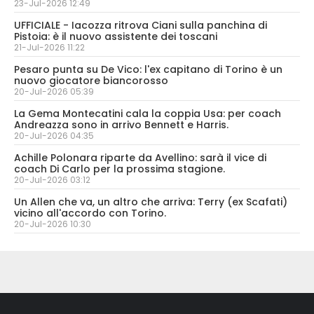
23-Jul-2026 12:49
UFFICIALE - Iacozza ritrova Ciani sulla panchina di
Pistoia: è il nuovo assistente dei toscani
21-Jul-2026 11:22
Pesaro punta su De Vico: l'ex capitano di Torino è un
nuovo giocatore biancorosso
20-Jul-2026 05:39
La Gema Montecatini cala la coppia Usa: per coach
Andreazza sono in arrivo Bennett e Harris.
20-Jul-2026 04:35
Achille Polonara riparte da Avellino: sarà il vice di
coach Di Carlo per la prossima stagione.
20-Jul-2026 03:12
Un Allen che va, un altro che arriva: Terry (ex Scafati)
vicino all'accordo con Torino.
20-Jul-2026 10:30