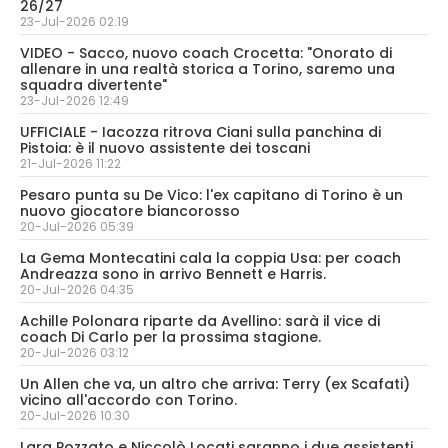
26/27
23-Jul-2026 02:19
VIDEO - Sacco, nuovo coach Crocetta: "Onorato di
allenare in una realtà storica a Torino, saremo una
squadra divertente"
23-Jul-2026 12:49
UFFICIALE - Iacozza ritrova Ciani sulla panchina di
Pistoia: è il nuovo assistente dei toscani
21-Jul-2026 11:22
Pesaro punta su De Vico: l'ex capitano di Torino è un
nuovo giocatore biancorosso
20-Jul-2026 05:39
La Gema Montecatini cala la coppia Usa: per coach
Andreazza sono in arrivo Bennett e Harris.
20-Jul-2026 04:35
Achille Polonara riparte da Avellino: sarà il vice di
coach Di Carlo per la prossima stagione.
20-Jul-2026 03:12
Un Allen che va, un altro che arriva: Terry (ex Scafati)
vicino all'accordo con Torino.
20-Jul-2026 10:30
Lara Pozzato e Niccolò Locati saranno i due assistenti