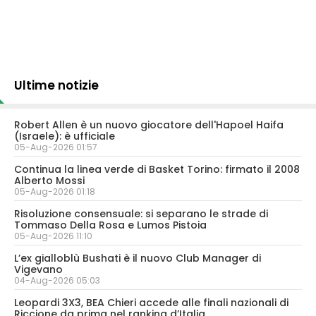
Ultime notizie
Robert Allen è un nuovo giocatore dell'Hapoel Haifa
(Israele): è ufficiale
05-Aug-2026 01:57
Continua la linea verde di Basket Torino: firmato il 2008
Alberto Mossi
05-Aug-2026 01:18
Risoluzione consensuale: si separano le strade di
Tommaso Della Rosa e Lumos Pistoia
05-Aug-2026 11:10
L’ex gialloblù Bushati è il nuovo Club Manager di
Vigevano
04-Aug-2026 05:03
Leopardi 3X3, BEA Chieri accede alle finali nazionali di
Riccione da prima nel ranking d’Italia