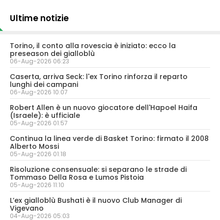
Ultime notizie
Torino, il conto alla rovescia è iniziato: ecco la
preseason dei gialloblù
06-Aug-2026 06:23
Caserta, arriva Seck: l'ex Torino rinforza il reparto
lunghi dei campani
06-Aug-2026 10:07
Robert Allen è un nuovo giocatore dell'Hapoel Haifa
(Israele): è ufficiale
05-Aug-2026 01:57
Continua la linea verde di Basket Torino: firmato il 2008
Alberto Mossi
05-Aug-2026 01:18
Risoluzione consensuale: si separano le strade di
Tommaso Della Rosa e Lumos Pistoia
05-Aug-2026 11:10
L’ex gialloblù Bushati è il nuovo Club Manager di
Vigevano
04-Aug-2026 05:03