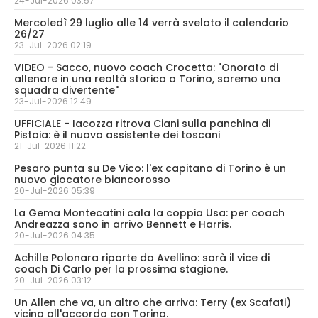
24-Jul-2026 03:57
Mercoledì 29 luglio alle 14 verrà svelato il calendario
26/27
23-Jul-2026 02:19
VIDEO - Sacco, nuovo coach Crocetta: "Onorato di
allenare in una realtà storica a Torino, saremo una
squadra divertente"
23-Jul-2026 12:49
UFFICIALE - Iacozza ritrova Ciani sulla panchina di
Pistoia: è il nuovo assistente dei toscani
21-Jul-2026 11:22
Pesaro punta su De Vico: l'ex capitano di Torino è un
nuovo giocatore biancorosso
20-Jul-2026 05:39
La Gema Montecatini cala la coppia Usa: per coach
Andreazza sono in arrivo Bennett e Harris.
20-Jul-2026 04:35
Achille Polonara riparte da Avellino: sarà il vice di
coach Di Carlo per la prossima stagione.
20-Jul-2026 03:12
Un Allen che va, un altro che arriva: Terry (ex Scafati)
vicino all'accordo con Torino.