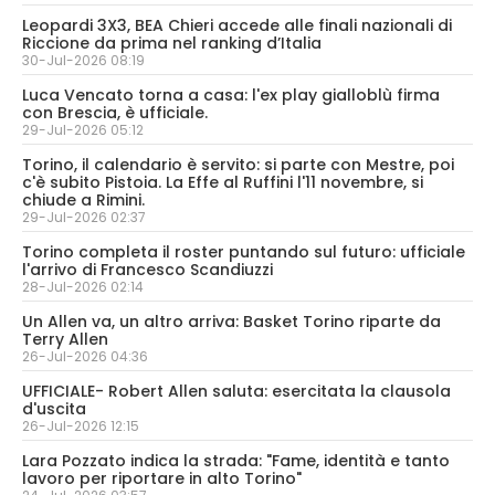
Leopardi 3X3, BEA Chieri accede alle finali nazionali di
Riccione da prima nel ranking d’Italia
30-Jul-2026 08:19
Luca Vencato torna a casa: l'ex play gialloblù firma
con Brescia, è ufficiale.
29-Jul-2026 05:12
Torino, il calendario è servito: si parte con Mestre, poi
c'è subito Pistoia. La Effe al Ruffini l'11 novembre, si
chiude a Rimini.
29-Jul-2026 02:37
Torino completa il roster puntando sul futuro: ufficiale
l'arrivo di Francesco Scandiuzzi
28-Jul-2026 02:14
Un Allen va, un altro arriva: Basket Torino riparte da
Terry Allen
26-Jul-2026 04:36
UFFICIALE- Robert Allen saluta: esercitata la clausola
d'uscita
26-Jul-2026 12:15
Lara Pozzato indica la strada: "Fame, identità e tanto
lavoro per riportare in alto Torino"