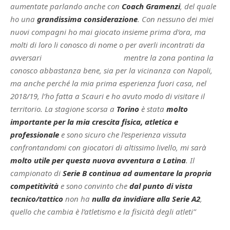
aumentate parlando anche con
Coach Gramenzi
, del quale
ho una
grandissima considerazione
. Con nessuno dei miei
nuovi compagni ho mai giocato insieme prima d’ora, ma
molti di loro li conosco di nome o per averli incontrati da
avversari
– prosegue Antonio –
mentre la zona pontina la
conosco abbastanza bene, sia per la vicinanza con Napoli,
ma anche perché la mia prima esperienza fuori casa, nel
2018/19, l’ho fatta a Scauri e ho avuto modo di visitare il
territorio. La stagione scorsa a
Torino
è stata
molto
importante per la mia crescita fisica, atletica e
professionale
e sono sicuro che l’esperienza vissuta
confrontandomi con giocatori di altissimo livello, mi sarà
molto utile per questa nuova avventura a Latina
. Il
campionato di
Serie B continua ad aumentare la propria
competitività
e sono convinto che
dal punto di vista
tecnico/tattico
non ha
nulla da invidiare alla Serie A2
,
quello che cambia è l’atletismo e la fisicità degli atleti”