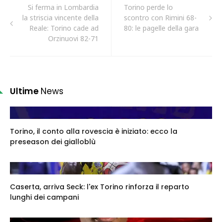
Si ferma in Lombardia
Torino perde lo
la striscia vincente della
scontro con Rimini 68-
Reale: Torino cade ad
80: le pagelle della gara
Orzinuovi 82-71
Ultime
News
Torino, il conto alla rovescia è iniziato: ecco la
preseason dei gialloblù
Caserta, arriva Seck: l'ex Torino rinforza il reparto
lunghi dei campani