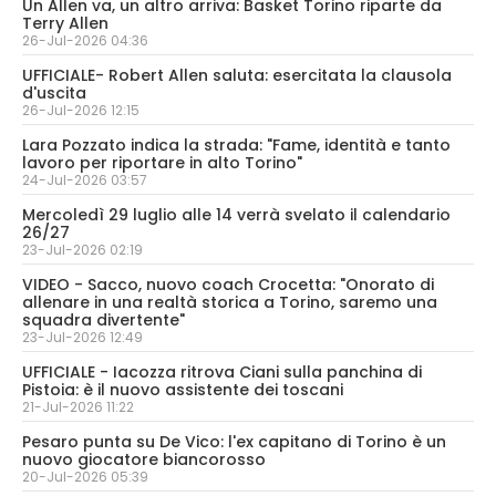
Un Allen va, un altro arriva: Basket Torino riparte da
Terry Allen
26-Jul-2026 04:36
UFFICIALE- Robert Allen saluta: esercitata la clausola
d'uscita
26-Jul-2026 12:15
Lara Pozzato indica la strada: "Fame, identità e tanto
lavoro per riportare in alto Torino"
24-Jul-2026 03:57
Mercoledì 29 luglio alle 14 verrà svelato il calendario
26/27
23-Jul-2026 02:19
VIDEO - Sacco, nuovo coach Crocetta: "Onorato di
allenare in una realtà storica a Torino, saremo una
squadra divertente"
23-Jul-2026 12:49
UFFICIALE - Iacozza ritrova Ciani sulla panchina di
Pistoia: è il nuovo assistente dei toscani
21-Jul-2026 11:22
Pesaro punta su De Vico: l'ex capitano di Torino è un
nuovo giocatore biancorosso
20-Jul-2026 05:39