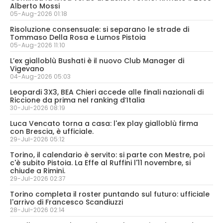
Alberto Mossi
05-Aug-2026 01:18
Risoluzione consensuale: si separano le strade di
Tommaso Della Rosa e Lumos Pistoia
05-Aug-2026 11:10
L’ex gialloblù Bushati è il nuovo Club Manager di
Vigevano
04-Aug-2026 05:03
Leopardi 3X3, BEA Chieri accede alle finali nazionali di
Riccione da prima nel ranking d’Italia
30-Jul-2026 08:19
Luca Vencato torna a casa: l'ex play gialloblù firma
con Brescia, è ufficiale.
29-Jul-2026 05:12
Torino, il calendario è servito: si parte con Mestre, poi
c'è subito Pistoia. La Effe al Ruffini l'11 novembre, si
chiude a Rimini.
29-Jul-2026 02:37
Torino completa il roster puntando sul futuro: ufficiale
l'arrivo di Francesco Scandiuzzi
28-Jul-2026 02:14