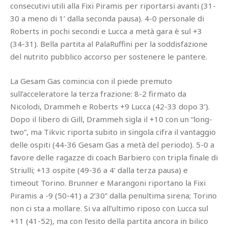
consecutivi utili alla Fixi Piramis per riportarsi avanti (31-
30 a meno di 1’ dalla seconda pausa). 4-0 personale di
Roberts in pochi secondi e Lucca a metà gara è sul +3
(34-31). Bella partita al PalaRuffini per la soddisfazione
del nutrito pubblico accorso per sostenere le pantere.
La Gesam Gas comincia con il piede premuto
sull’acceleratore la terza frazione: 8-2 firmato da
Nicolodi, Drammeh e Roberts +9 Lucca (42-33 dopo 3’).
Dopo il libero di Gill, Drammeh sigla il +10 con un “long-
two”, ma Tikvic riporta subito in singola cifra il vantaggio
delle ospiti (44-36 Gesam Gas a metà del periodo). 5-0 a
favore delle ragazze di coach Barbiero con tripla finale di
Striulli; +13 ospite (49-36 a 4’ dalla terza pausa) e
timeout Torino. Brunner e Marangoni riportano la Fixi
Piramis a -9 (50-41) a 2’30” dalla penultima sirena; Torino
non ci sta a mollare. Si va all’ultimo riposo con Lucca sul
+11 (41-52), ma con l’esito della partita ancora in bilico