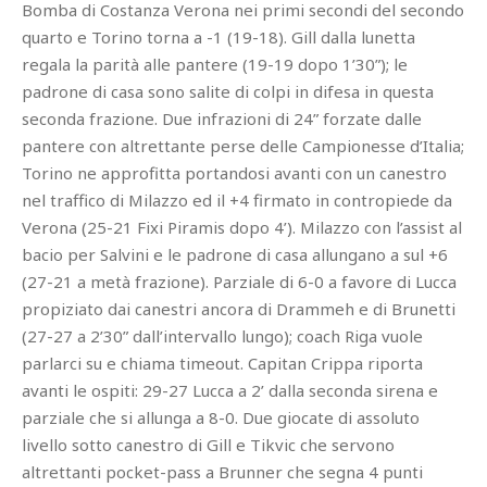
Bomba di Costanza Verona nei primi secondi del secondo
quarto e Torino torna a -1 (19-18). Gill dalla lunetta
regala la parità alle pantere (19-19 dopo 1’30”); le
padrone di casa sono salite di colpi in difesa in questa
seconda frazione. Due infrazioni di 24” forzate dalle
pantere con altrettante perse delle Campionesse d’Italia;
Torino ne approfitta portandosi avanti con un canestro
nel traffico di Milazzo ed il +4 firmato in contropiede da
Verona (25-21 Fixi Piramis dopo 4’). Milazzo con l’assist al
bacio per Salvini e le padrone di casa allungano a sul +6
(27-21 a metà frazione). Parziale di 6-0 a favore di Lucca
propiziato dai canestri ancora di Drammeh e di Brunetti
(27-27 a 2’30” dall’intervallo lungo); coach Riga vuole
parlarci su e chiama timeout. Capitan Crippa riporta
avanti le ospiti: 29-27 Lucca a 2’ dalla seconda sirena e
parziale che si allunga a 8-0. Due giocate di assoluto
livello sotto canestro di Gill e Tikvic che servono
altrettanti pocket-pass a Brunner che segna 4 punti