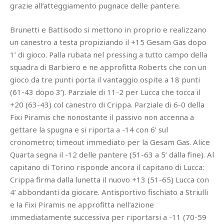
grazie all’atteggiamento pugnace delle pantere.
Brunetti e Battisodo si mettono in proprio e realizzano
un canestro a testa propiziando il +15 Gesam Gas dopo
1’ di gioco. Palla rubata nel pressing a tutto campo della
squadra di Barbiero e ne approfitta Roberts che con un
gioco da tre punti porta il vantaggio ospite a 18 punti
(61-43 dopo 3’). Parziale di 11-2 per Lucca che tocca il
+20 (63-43) col canestro di Crippa. Parziale di 6-0 della
Fixi Piramis che nonostante il passivo non accenna a
gettare la spugna e si riporta a -14 con 6’ sul
cronometro; timeout immediato per la Gesam Gas. Alice
Quarta segna il -12 delle pantere (51-63 a 5’ dalla fine). Al
capitano di Torino risponde ancora il capitano di Lucca:
Crippa firma dalla lunetta il nuovo +13 (51-65) Lucca con
4’ abbondanti da giocare. Antisportivo fischiato a Striulli
e la Fixi Piramis ne approfitta nell’azione
immediatamente successiva per riportarsi a -11 (70-59