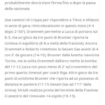
probabilmente dovrà stare ferma fino a dopo la pausa
della nazionale.
Due canestri di Crippa per rispondere a Tikvic e Milazzo
in avvio di gara; ritmi elevatissimi in questo inizio (4-4
dopo 2-’30”). Drammeh permette a Lucca di portarsi sul
8-5, ma un gioco da tre punti di Brunner riporta la
contesa in equilibrio (8-8 a metà della frazione). Ancora
Drammeh e Roberts rimettono la Gesam Gas avanti di 4
con 3’ da giocare (14-10). Brunner dalla lunetta riavvicina
Torino, ma la solita Drammeh dall’arco mette la bomba
del 17-12 Lucca con poco meno di 2’ sul cronometro del
primo quarto; timeout per coach Riga. Altro gioco da tre
punti di un’ottima Brunner che riporta ad un possesso di
distanza le pantere (17-15 Gesam Gas ad 1’11” dalla
sirena). Striulli realizza prima del termine della frazione
il canestro del rinnovato +4 ospite (19-15).