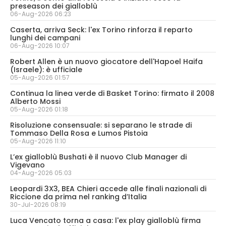
preseason dei gialloblù
06-Aug-2026 06:23
Caserta, arriva Seck: l'ex Torino rinforza il reparto
lunghi dei campani
06-Aug-2026 10:07
Robert Allen è un nuovo giocatore dell'Hapoel Haifa
(Israele): è ufficiale
05-Aug-2026 01:57
Continua la linea verde di Basket Torino: firmato il 2008
Alberto Mossi
05-Aug-2026 01:18
Risoluzione consensuale: si separano le strade di
Tommaso Della Rosa e Lumos Pistoia
05-Aug-2026 11:10
L’ex gialloblù Bushati è il nuovo Club Manager di
Vigevano
04-Aug-2026 05:03
Leopardi 3X3, BEA Chieri accede alle finali nazionali di
Riccione da prima nel ranking d’Italia
30-Jul-2026 08:19
Luca Vencato torna a casa: l'ex play gialloblù firma