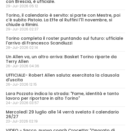
con Brescia, è ufficiale.
29-Jul-2026 05:12
Torino, il calendario è servito: si parte con Mestre, poi
c'è subito Pistoia. La Effe al Ruffini l'11 novembre, si
chiude a Rimini.
29-Jul-2026 02:37
Torino completa il roster puntando sul futuro: ufficiale
l'arrivo di Francesco Scandiuzzi
28-Jul-2026 02:14
Un Allen va, un altro arriva: Basket Torino riparte da
Terry Allen
26-Jul-2026 04:36
UFFICIALE- Robert Allen saluta: esercitata la clausola
d'uscita
26-Jul-2026 12:15
Lara Pozzato indica la strada: "Fame, identità e tanto
lavoro per riportare in alto Torino"
24-Jul-2026 03:57
Mercoledì 29 luglio alle 14 verrà svelato il calendario
26/27
23-Jul-2026 02:19
VIDEO - Sacco, nuovo coach Crocetta: "Onorato di