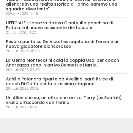
allenare in una realtà storica a Torino, saremo una
squadra divertente"
23-Jul-2026 12:49
UFFICIALE - Iacozza ritrova Ciani sulla panchina di
Pistoia: è il nuovo assistente dei toscani
21-Jul-2026 11:22
Pesaro punta su De Vico: l'ex capitano di Torino è un
nuovo giocatore biancorosso
20-Jul-2026 05:39
La Gema Montecatini cala la coppia Usa: per coach
Andreazza sono in arrivo Bennett e Harris.
20-Jul-2026 04:35
Achille Polonara riparte da Avellino: sarà il vice di
coach Di Carlo per la prossima stagione.
20-Jul-2026 03:12
Un Allen che va, un altro che arriva: Terry (ex Scafati)
vicino all'accordo con Torino.
20-Jul-2026 10:30