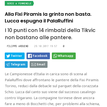
SERIE A FEMMINILE
Alla Fixi Piramis la grinta non basta.
Lucca espugna il PalaRuffini
I 10 punti con 14 rimbalzi della Tikvic
non bastano alle pantere.
FILIPPO ARDUINO
29.10.2017 19:57
0
Twitter
Facebook
Whatsapp
Telegram
Email
Le Campionesse d’Italia in carica sono di scena al
PalaRuffini dove affrontano le pantere della Fixi Piramis
Torino, reduci dalla debacle sul parquet della corazzata
Schio. Lucca dal canto suo viene dal successo casalingo
contro Vigarano. La compagine torinese deve ancora
fare a meno di Bocchetti che, per problemi alla schiena,