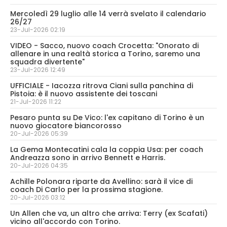
Mercoledì 29 luglio alle 14 verrà svelato il calendario
26/27
23-Jul-2026 02:19
VIDEO - Sacco, nuovo coach Crocetta: "Onorato di
allenare in una realtà storica a Torino, saremo una
squadra divertente"
23-Jul-2026 12:49
UFFICIALE - Iacozza ritrova Ciani sulla panchina di
Pistoia: è il nuovo assistente dei toscani
21-Jul-2026 11:22
Pesaro punta su De Vico: l'ex capitano di Torino è un
nuovo giocatore biancorosso
20-Jul-2026 05:39
La Gema Montecatini cala la coppia Usa: per coach
Andreazza sono in arrivo Bennett e Harris.
20-Jul-2026 04:35
Achille Polonara riparte da Avellino: sarà il vice di
coach Di Carlo per la prossima stagione.
20-Jul-2026 03:12
Un Allen che va, un altro che arriva: Terry (ex Scafati)
vicino all'accordo con Torino.