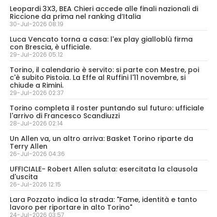
Leopardi 3X3, BEA Chieri accede alle finali nazionali di
Riccione da prima nel ranking d’Italia
30-Jul-2026 08:19
Luca Vencato torna a casa: l'ex play gialloblù firma
con Brescia, è ufficiale.
29-Jul-2026 05:12
Torino, il calendario è servito: si parte con Mestre, poi
c'è subito Pistoia. La Effe al Ruffini l'11 novembre, si
chiude a Rimini.
29-Jul-2026 02:37
Torino completa il roster puntando sul futuro: ufficiale
l'arrivo di Francesco Scandiuzzi
28-Jul-2026 02:14
Un Allen va, un altro arriva: Basket Torino riparte da
Terry Allen
26-Jul-2026 04:36
UFFICIALE- Robert Allen saluta: esercitata la clausola
d'uscita
26-Jul-2026 12:15
Lara Pozzato indica la strada: "Fame, identità e tanto
lavoro per riportare in alto Torino"
24-Jul-2026 03:57