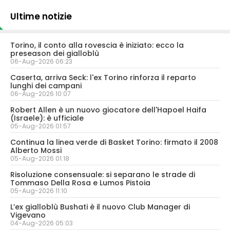
Ultime notizie
Torino, il conto alla rovescia è iniziato: ecco la
preseason dei gialloblù
06-Aug-2026 06:23
Caserta, arriva Seck: l'ex Torino rinforza il reparto
lunghi dei campani
06-Aug-2026 10:07
Robert Allen è un nuovo giocatore dell'Hapoel Haifa
(Israele): è ufficiale
05-Aug-2026 01:57
Continua la linea verde di Basket Torino: firmato il 2008
Alberto Mossi
05-Aug-2026 01:18
Risoluzione consensuale: si separano le strade di
Tommaso Della Rosa e Lumos Pistoia
05-Aug-2026 11:10
L’ex gialloblù Bushati è il nuovo Club Manager di
Vigevano
04-Aug-2026 05:03