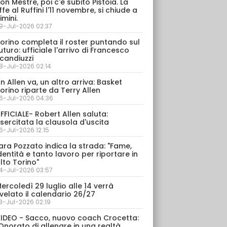
on Mestre, poi c'è subito Pistoia. La
ffe al Ruffini l'11 novembre, si chiude a
imini.
9-Jul-2026 02:37
orino completa il roster puntando sul
uturo: ufficiale l'arrivo di Francesco
candiuzzi
8-Jul-2026 02:14
n Allen va, un altro arriva: Basket
orino riparte da Terry Allen
6-Jul-2026 04:36
FFICIALE- Robert Allen saluta:
sercitata la clausola d'uscita
6-Jul-2026 12:15
ara Pozzato indica la strada: "Fame,
dentità e tanto lavoro per riportare in
lto Torino"
4-Jul-2026 03:57
ercoledì 29 luglio alle 14 verrà
velato il calendario 26/27
3-Jul-2026 02:19
IDEO - Sacco, nuovo coach Crocetta:
Onorato di allenare in una realtà