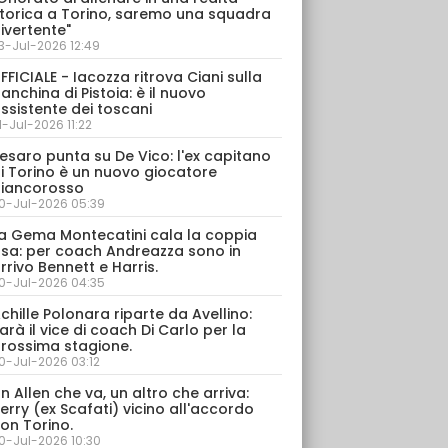
torica a Torino, saremo una squadra
ivertente"
3-Jul-2026 12:49
FFICIALE - Iacozza ritrova Ciani sulla
anchina di Pistoia: è il nuovo
ssistente dei toscani
1-Jul-2026 11:22
esaro punta su De Vico: l'ex capitano
i Torino è un nuovo giocatore
iancorosso
0-Jul-2026 05:39
a Gema Montecatini cala la coppia
sa: per coach Andreazza sono in
rrivo Bennett e Harris.
0-Jul-2026 04:35
chille Polonara riparte da Avellino:
arà il vice di coach Di Carlo per la
rossima stagione.
0-Jul-2026 03:12
n Allen che va, un altro che arriva:
erry (ex Scafati) vicino all'accordo
on Torino.
0-Jul-2026 10:30