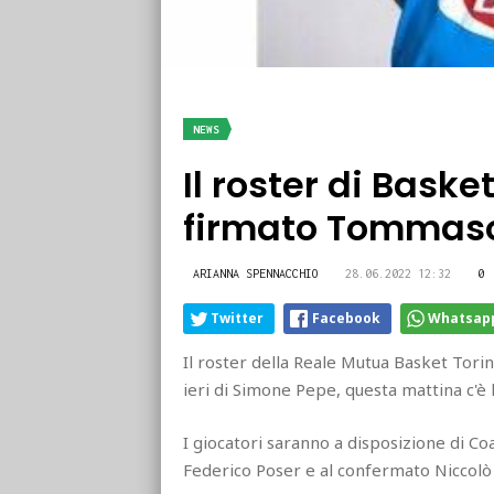
NEWS
Il roster di Bask
firmato Tommaso
ARIANNA SPENNACCHIO
28.06.2022 12:32
0
Twitter
Facebook
Whatsap
Il roster della Reale Mutua Basket Tori
ieri di Simone Pepe, questa mattina c'è
I giocatori saranno a disposizione di C
Federico Poser e al confermato Niccolò