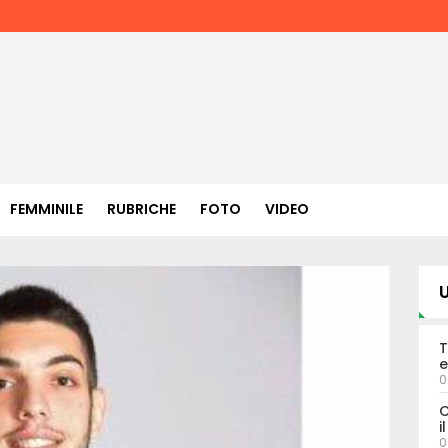
FEMMINILE
RUBRICHE
FOTO
VIDEO
U
T
e
0
C
i
0