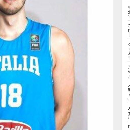
R
d
0
C
T
0
R
s
L
0
L
M
0
L
f
r
3
L
g
2
T