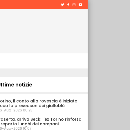
ltime notizie
orino, il conto alla rovescia è iniziato:
cco la preseason dei gialloblù
6-Aug-2026 06:23
aserta, arriva Seck: l'ex Torino rinforza
l reparto lunghi dei campani
6-Aug-2026 10:07