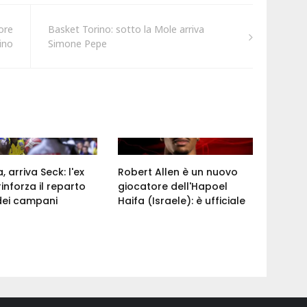
ore
Basket Torino: sotto la Mole arriva
ino
Simone Pepe
 arriva Seck: l'ex
Robert Allen è un nuovo
rinforza il reparto
giocatore dell'Hapoel
dei campani
Haifa (Israele): è ufficiale