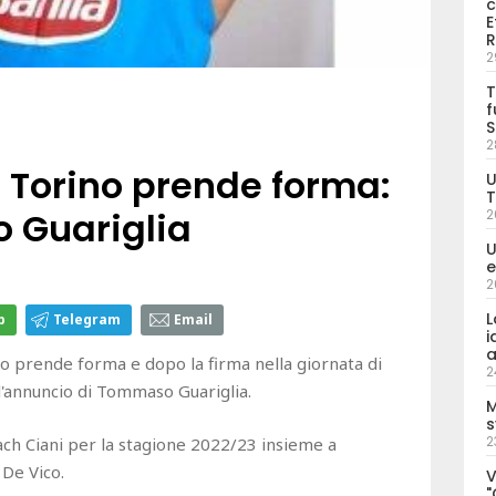
c
E
R
2
T
f
S
2
et Torino prende forma:
U
T
 Guariglia
2
U
e
2
L
p
Telegram
Email
i
a
no prende forma e dopo la firma nella giornata di
2
 l'annuncio di Tommaso Guariglia.
M
s
2
oach Ciani per la stagione 2022/23 insieme a
 De Vico.
V
"