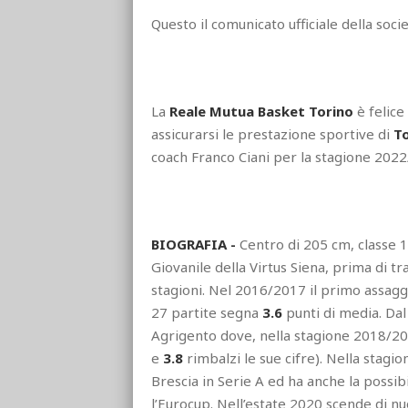
Questo il comunicato ufficiale della socie
La
Reale Mutua Basket Torino
è felice
assicurarsi le prestazione sportive di
T
coach Franco Ciani per la stagione 202
BIOGRAFIA -
Centro di 205 cm, classe 1
Giovanile della Virtus Siena, prima di tr
stagioni. Nel 2016/2017 il primo assaggi
27 partite segna
3.6
punti di media. Dal
Agrigento dove, nella stagione 2018/201
e
3.8
rimbalzi le sue cifre). Nella stag
Brescia in Serie A ed ha anche la possib
l’Eurocup. Nell’estate 2020 scende di nu