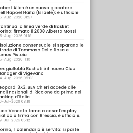
obert Allen è un nuovo giocatore
ell'Hapoel Haifa (Israele): è ufficiale
5-Aug-2026 01:57
ontinua la linea verde di Basket
orino: firmato il 2008 Alberto Mossi
5-Aug-2026 01:18
isoluzione consensuale: si separano le
trade di Tommaso Della Rosa e
umos Pistoia
5-Aug-2026 11:10
’ex gialloblù Bushati è il nuovo Club
anager di Vigevano
4-Aug-2026 05:03
eopardi 3X3, BEA Chieri accede alle
inali nazionali di Riccione da prima nel
anking d’Italia
0-Jul-2026 08:19
uca Vencato torna a casa: l'ex play
ialloblù firma con Brescia, è ufficiale.
9-Jul-2026 05:12
orino, il calendario è servito: si parte