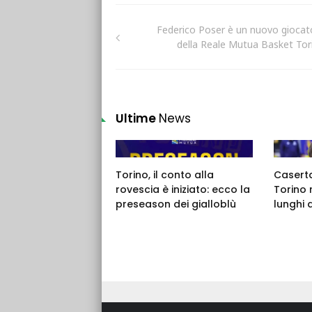
Federico Poser è un nuovo giocat
della Reale Mutua Basket Tor
Ultime
News
Torino, il conto alla
Caserta,
rovescia è iniziato: ecco la
Torino 
preseason dei gialloblù
lunghi 