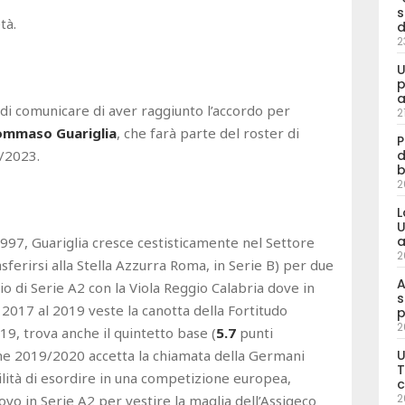
s
tà.
d
2
U
p
a
 di comunicare di aver raggiunto l’accordo per
2
ommaso Guariglia
, che farà parte del roster di
P
d
2/2023.
b
2
L
U
a
997, Guariglia cresce cestisticamente nel Settore
2
asferirsi alla Stella Azzurra Roma, in Serie B) per due
A
o di Serie A2 con la Viola Reggio Calabria dove in
s
 2017 al 2019 veste la canotta della Fortitudo
p
2
9, trova anche il quintetto base (
5.7
punti
U
ione 2019/2020 accetta la chiamata della Germani
T
ilità di esordire in una competizione europea,
c
2
ovo in Serie A2 per vestire la maglia dell’Assigeco