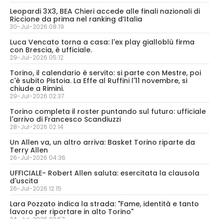
Leopardi 3X3, BEA Chieri accede alle finali nazionali di
Riccione da prima nel ranking d’Italia
30-Jul-2026 08:19
Luca Vencato torna a casa: l'ex play gialloblù firma
con Brescia, è ufficiale.
29-Jul-2026 05:12
Torino, il calendario è servito: si parte con Mestre, poi
c'è subito Pistoia. La Effe al Ruffini l'11 novembre, si
chiude a Rimini.
29-Jul-2026 02:37
Torino completa il roster puntando sul futuro: ufficiale
l'arrivo di Francesco Scandiuzzi
28-Jul-2026 02:14
Un Allen va, un altro arriva: Basket Torino riparte da
Terry Allen
26-Jul-2026 04:36
UFFICIALE- Robert Allen saluta: esercitata la clausola
d'uscita
26-Jul-2026 12:15
Lara Pozzato indica la strada: "Fame, identità e tanto
lavoro per riportare in alto Torino"