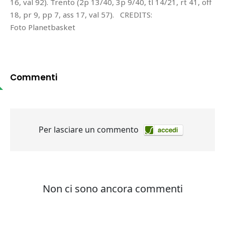
16, val 92). Trento (2p 13/40, 3p 9/40, tl 14/21, rt 41, off
18, pr 9, pp 7, ass 17, val 57). CREDITS:
Foto Planetbasket
Commenti