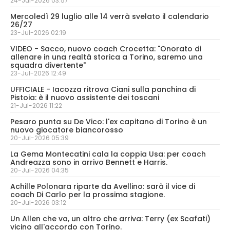
24-Jul-2026 03:57
Mercoledì 29 luglio alle 14 verrà svelato il calendario
26/27
23-Jul-2026 02:19
VIDEO - Sacco, nuovo coach Crocetta: "Onorato di
allenare in una realtà storica a Torino, saremo una
squadra divertente"
23-Jul-2026 12:49
UFFICIALE - Iacozza ritrova Ciani sulla panchina di
Pistoia: è il nuovo assistente dei toscani
21-Jul-2026 11:22
Pesaro punta su De Vico: l'ex capitano di Torino è un
nuovo giocatore biancorosso
20-Jul-2026 05:39
La Gema Montecatini cala la coppia Usa: per coach
Andreazza sono in arrivo Bennett e Harris.
20-Jul-2026 04:35
Achille Polonara riparte da Avellino: sarà il vice di
coach Di Carlo per la prossima stagione.
20-Jul-2026 03:12
Un Allen che va, un altro che arriva: Terry (ex Scafati)
vicino all'accordo con Torino.