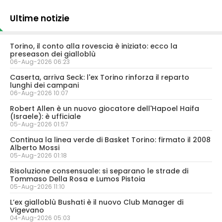
Ultime notizie
Torino, il conto alla rovescia è iniziato: ecco la
preseason dei gialloblù
06-Aug-2026 06:23
Caserta, arriva Seck: l'ex Torino rinforza il reparto
lunghi dei campani
06-Aug-2026 10:07
Robert Allen è un nuovo giocatore dell'Hapoel Haifa
(Israele): è ufficiale
05-Aug-2026 01:57
Continua la linea verde di Basket Torino: firmato il 2008
Alberto Mossi
05-Aug-2026 01:18
Risoluzione consensuale: si separano le strade di
Tommaso Della Rosa e Lumos Pistoia
05-Aug-2026 11:10
L’ex gialloblù Bushati è il nuovo Club Manager di
Vigevano
04-Aug-2026 05:03