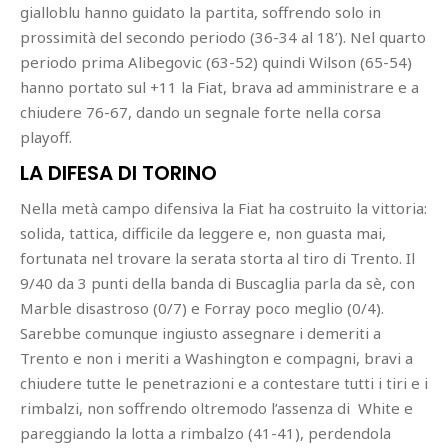
gialloblu hanno guidato la partita, soffrendo solo in
prossimità del secondo periodo (36-34 al 18’). Nel quarto
periodo prima Alibegovic (63-52) quindi Wilson (65-54)
hanno portato sul +11 la Fiat, brava ad amministrare e a
chiudere 76-67, dando un segnale forte nella corsa
playoff.
LA DIFESA DI TORINO
Nella metà campo difensiva la Fiat ha costruito la vittoria:
solida, tattica, difficile da leggere e, non guasta mai,
fortunata nel trovare la serata storta al tiro di Trento. Il
9/40 da 3 punti della banda di Buscaglia parla da sè, con
Marble disastroso (0/7) e Forray poco meglio (0/4).
Sarebbe comunque ingiusto assegnare i demeriti a
Trento e non i meriti a Washington e compagni, bravi a
chiudere tutte le penetrazioni e a contestare tutti i tiri e i
rimbalzi, non soffrendo oltremodo l’assenza di White e
pareggiando la lotta a rimbalzo (41-41), perdendola