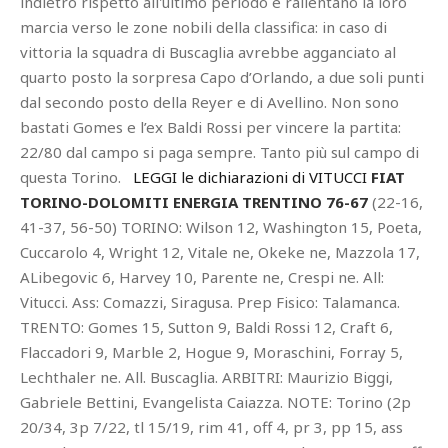
indietro rispetto all'ultimo periodo e rallentano la loro
marcia verso le zone nobili della classifica: in caso di
vittoria la squadra di Buscaglia avrebbe agganciato al
quarto posto la sorpresa Capo d’Orlando, a due soli punti
dal secondo posto della Reyer e di Avellino. Non sono
bastati Gomes e l’ex Baldi Rossi per vincere la partita:
22/80 dal campo si paga sempre. Tanto più sul campo di
questa Torino.
LEGGI le dichiarazioni di VITUCCI
FIAT
TORINO-DOLOMITI ENERGIA TRENTINO 76-67
(22-16,
41-37, 56-50) TORINO: Wilson 12, Washington 15, Poeta,
Cuccarolo 4, Wright 12, Vitale ne, Okeke ne, Mazzola 17,
ALibegovic 6, Harvey 10, Parente ne, Crespi ne. All:
Vitucci. Ass: Comazzi, Siragusa. Prep Fisico: Talamanca.
TRENTO: Gomes 15, Sutton 9, Baldi Rossi 12, Craft 6,
Flaccadori 9, Marble 2, Hogue 9, Moraschini, Forray 5,
Lechthaler ne. All. Buscaglia. ARBITRI: Maurizio Biggi,
Gabriele Bettini, Evangelista Caiazza. NOTE: Torino (2p
20/34, 3p 7/22, tl 15/19, rim 41, off 4, pr 3, pp 15, ass