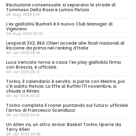
Risoluzione consensuale: si separano le strade di
Tommaso Della Rosa e Lumos Pistoia
05-Aug-2026 11:10
L’ex gialloblù Bushati è il nuovo Club Manager di
Vigevano
04-Aug-2026 05:03
Leopardi 3X3, BEA Chieri accede alle finali nazionali di
Riccione da prima nel ranking d’Italia
30-Jul-2026 08:19
Luca Vencato torna a casa: l'ex play gialloblù firma
con Brescia, è ufficiale.
29-Jul-2026 05:12
Torino, il calendario è servito: si parte con Mestre, poi
c'è subito Pistoia. La Effe al Ruffini l'11 novembre, si
chiude a Rimini.
29-Jul-2026 02:37
Torino completa il roster puntando sul futuro: ufficiale
l'arrivo di Francesco Scandiuzzi
28-Jul-2026 02:14
Un Allen va, un altro arriva: Basket Torino riparte da
Terry Allen
26-Jul-2026 04:36