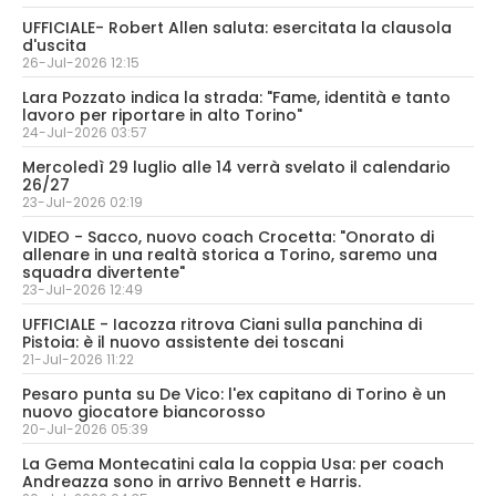
UFFICIALE- Robert Allen saluta: esercitata la clausola
d'uscita
26-Jul-2026 12:15
Lara Pozzato indica la strada: "Fame, identità e tanto
lavoro per riportare in alto Torino"
24-Jul-2026 03:57
Mercoledì 29 luglio alle 14 verrà svelato il calendario
26/27
23-Jul-2026 02:19
VIDEO - Sacco, nuovo coach Crocetta: "Onorato di
allenare in una realtà storica a Torino, saremo una
squadra divertente"
23-Jul-2026 12:49
UFFICIALE - Iacozza ritrova Ciani sulla panchina di
Pistoia: è il nuovo assistente dei toscani
21-Jul-2026 11:22
Pesaro punta su De Vico: l'ex capitano di Torino è un
nuovo giocatore biancorosso
20-Jul-2026 05:39
La Gema Montecatini cala la coppia Usa: per coach
Andreazza sono in arrivo Bennett e Harris.