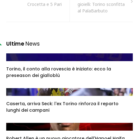
Crocetta e 5 Pari
gioielli: Torino sconfitta
al PalaBarbuto
Ultime
News
Torino, il conto alla rovescia è iniziato: ecco la
preseason dei gialloblù
Caserta, arriva Seck: l'ex Torino rinforza il reparto
lunghi dei campani
Robert Allen è un nuovo giocatore dell'Hapoel Haifa