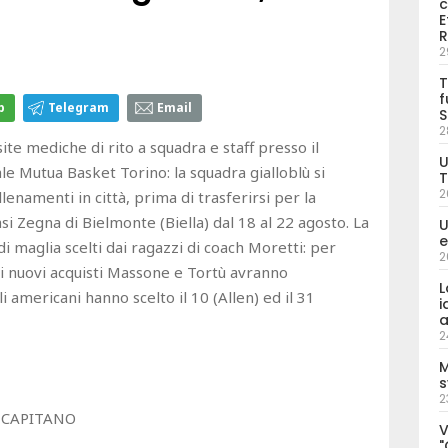
c
E
R
2
T
f
p
Telegram
Email
S
2
ite mediche di rito a squadra e staff presso il
U
le Mutua Basket Torino: la squadra gialloblù si
T
2
llenamenti in città, prima di trasferirsi per la
i Zegna di Bielmonte (Biella) dal 18 al 22 agosto. La
U
e
i maglia scelti dai ragazzi di coach Moretti: per
2
i nuovi acquisti Massone e Tortù avranno
L
i americani hanno scelto il 10 (Allen) ed il 31
i
a
2
M
s
2
– CAPITANO
V
"