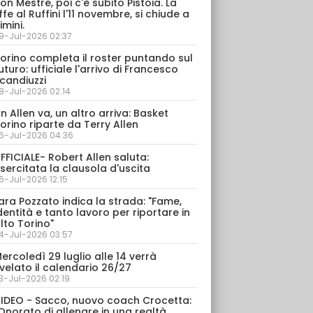
on Mestre, poi c'è subito Pistoia. La
ffe al Ruffini l'11 novembre, si chiude a
imini.
9-Jul-2026 02:37
orino completa il roster puntando sul
uturo: ufficiale l'arrivo di Francesco
candiuzzi
8-Jul-2026 02:14
n Allen va, un altro arriva: Basket
orino riparte da Terry Allen
6-Jul-2026 04:36
FFICIALE- Robert Allen saluta:
sercitata la clausola d'uscita
6-Jul-2026 12:15
ara Pozzato indica la strada: "Fame,
dentità e tanto lavoro per riportare in
lto Torino"
4-Jul-2026 03:57
ercoledì 29 luglio alle 14 verrà
velato il calendario 26/27
3-Jul-2026 02:19
IDEO - Sacco, nuovo coach Crocetta:
Onorato di allenare in una realtà