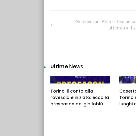
Gli americani Allen e Teague s
atterrati in Ita
Ultime
News
Torino, il conto alla
Caserta,
rovescia è iniziato: ecco la
Torino 
preseason dei gialloblù
lunghi 