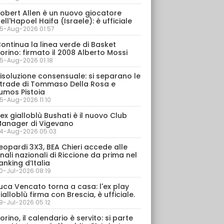
obert Allen è un nuovo giocatore
ell'Hapoel Haifa (Israele): è ufficiale
5-Aug-2026 01:57
ontinua la linea verde di Basket
orino: firmato il 2008 Alberto Mossi
5-Aug-2026 01:18
isoluzione consensuale: si separano le
trade di Tommaso Della Rosa e
umos Pistoia
5-Aug-2026 11:10
’ex gialloblù Bushati è il nuovo Club
anager di Vigevano
4-Aug-2026 05:03
eopardi 3X3, BEA Chieri accede alle
inali nazionali di Riccione da prima nel
anking d’Italia
0-Jul-2026 08:19
uca Vencato torna a casa: l'ex play
ialloblù firma con Brescia, è ufficiale.
9-Jul-2026 05:12
orino, il calendario è servito: si parte