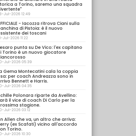
torica a Torino, saremo una squadra
ivertente"
3-Jul-2026 12:49
FFICIALE - Iacozza ritrova Ciani sulla
anchina di Pistoia: è il nuovo
ssistente dei toscani
1-Jul-2026 11:22
esaro punta su De Vico: l'ex capitano
i Torino è un nuovo giocatore
iancorosso
0-Jul-2026 05:39
a Gema Montecatini cala la coppia
sa: per coach Andreazza sono in
rrivo Bennett e Harris.
0-Jul-2026 04:35
chille Polonara riparte da Avellino:
arà il vice di coach Di Carlo per la
rossima stagione.
0-Jul-2026 03:12
n Allen che va, un altro che arriva:
erry (ex Scafati) vicino all'accordo
on Torino.
0-Jul-2026 10:30