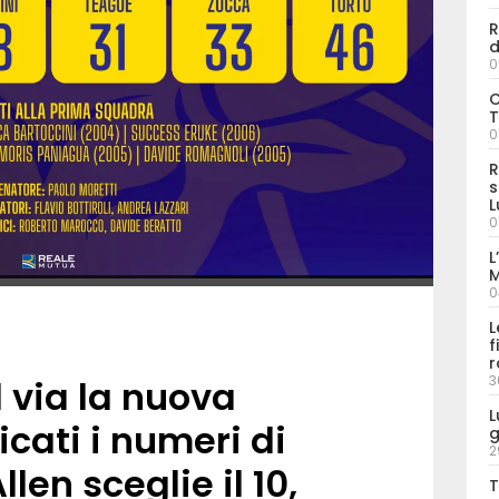
R
d
0
C
T
0
R
s
L
0
L
M
0
L
f
r
3
 via la nuova
L
cati i numeri di
g
2
llen sceglie il 10,
T