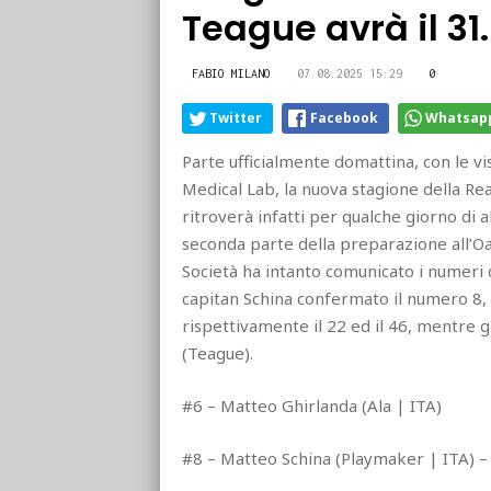
Teague avrà il 31.
FABIO MILANO
07.08.2025 15:29
0
Twitter
Facebook
Whatsap
Parte ufficialmente domattina, con le vis
Medical Lab, la nuova stagione della Rea
ritroverà infatti per qualche giorno di a
seconda parte della preparazione all’Oas
Società ha intanto comunicato i numeri d
capitan Schina confermato il numero 8, 
rispettivamente il 22 ed il 46, mentre gl
(Teague).
#6 – Matteo Ghirlanda (Ala | ITA)
#8 – Matteo Schina (Playmaker | ITA) 