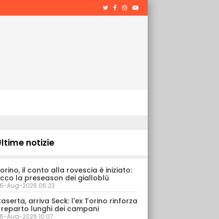
ltime notizie
orino, il conto alla rovescia è iniziato:
cco la preseason dei gialloblù
6-Aug-2026 06:23
aserta, arriva Seck: l'ex Torino rinforza
l reparto lunghi dei campani
6-Aug-2026 10:07