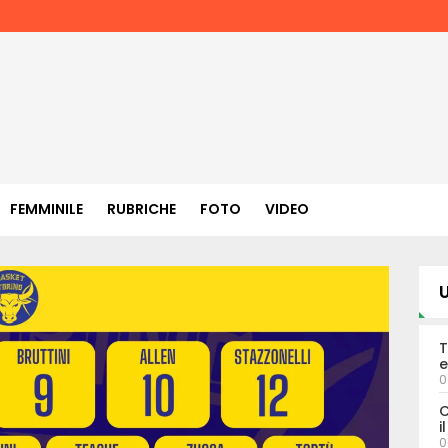
FEMMINILE
RUBRICHE
FOTO
VIDEO
U
T
e
0
C
i
0