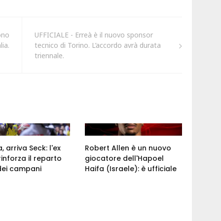
ono
UFFICIALE - Erreà è il nuovo sponsor
lia.
tecnico di Torino. L’accordo avrà durata
triennale.
 arriva Seck: l'ex
Robert Allen è un nuovo
rinforza il reparto
giocatore dell'Hapoel
dei campani
Haifa (Israele): è ufficiale