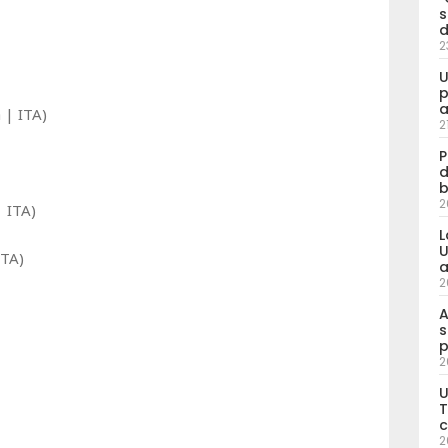
s
d
2
U
p
a
 | ITA)
2
P
d
b
2
 ITA)
L
U
ITA)
a
2
A
s
p
2
U
T
c
2