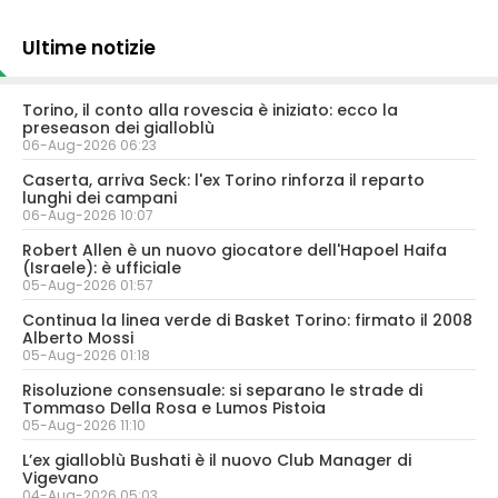
Ultime notizie
Torino, il conto alla rovescia è iniziato: ecco la
preseason dei gialloblù
06-Aug-2026 06:23
Caserta, arriva Seck: l'ex Torino rinforza il reparto
lunghi dei campani
06-Aug-2026 10:07
Robert Allen è un nuovo giocatore dell'Hapoel Haifa
(Israele): è ufficiale
05-Aug-2026 01:57
Continua la linea verde di Basket Torino: firmato il 2008
Alberto Mossi
05-Aug-2026 01:18
Risoluzione consensuale: si separano le strade di
Tommaso Della Rosa e Lumos Pistoia
05-Aug-2026 11:10
L’ex gialloblù Bushati è il nuovo Club Manager di
Vigevano
04-Aug-2026 05:03