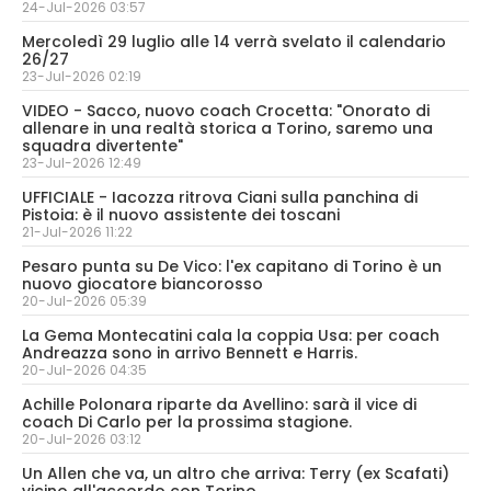
24-Jul-2026 03:57
Mercoledì 29 luglio alle 14 verrà svelato il calendario
26/27
23-Jul-2026 02:19
VIDEO - Sacco, nuovo coach Crocetta: "Onorato di
allenare in una realtà storica a Torino, saremo una
squadra divertente"
23-Jul-2026 12:49
UFFICIALE - Iacozza ritrova Ciani sulla panchina di
Pistoia: è il nuovo assistente dei toscani
21-Jul-2026 11:22
Pesaro punta su De Vico: l'ex capitano di Torino è un
nuovo giocatore biancorosso
20-Jul-2026 05:39
La Gema Montecatini cala la coppia Usa: per coach
Andreazza sono in arrivo Bennett e Harris.
20-Jul-2026 04:35
Achille Polonara riparte da Avellino: sarà il vice di
coach Di Carlo per la prossima stagione.
20-Jul-2026 03:12
Un Allen che va, un altro che arriva: Terry (ex Scafati)
vicino all'accordo con Torino.