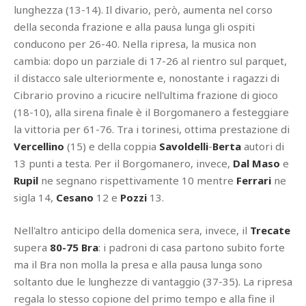
lunghezza (13-14). Il divario, però, aumenta nel corso
della seconda frazione e alla pausa lunga gli ospiti
conducono per 26-40. Nella ripresa, la musica non
cambia: dopo un parziale di 17-26 al rientro sul parquet,
il distacco sale ulteriormente e, nonostante i ragazzi di
Cibrario provino a ricucire nell'ultima frazione di gioco
(18-10), alla sirena finale è il Borgomanero a festeggiare
la vittoria per 61-76. Tra i torinesi, ottima prestazione di
Vercellino
(15) e della coppia
Savoldelli
-
Berta
autori di
13 punti a testa. Per il Borgomanero, invece,
Dal Maso
e
Rupil
ne segnano rispettivamente 10 mentre
Ferrari
ne
sigla 14,
Cesano
12 e
Pozzi
13.
Nell'altro anticipo della domenica sera, invece, il
Trecate
supera
80-75 Bra
: i padroni di casa partono subito forte
ma il Bra non molla la presa e alla pausa lunga sono
soltanto due le lunghezze di vantaggio (37-35). La ripresa
regala lo stesso copione del primo tempo e alla fine il