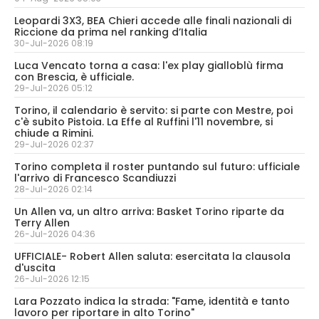
Leopardi 3X3, BEA Chieri accede alle finali nazionali di
Riccione da prima nel ranking d’Italia
30-Jul-2026 08:19
Luca Vencato torna a casa: l'ex play gialloblù firma
con Brescia, è ufficiale.
29-Jul-2026 05:12
Torino, il calendario è servito: si parte con Mestre, poi
c'è subito Pistoia. La Effe al Ruffini l'11 novembre, si
chiude a Rimini.
29-Jul-2026 02:37
Torino completa il roster puntando sul futuro: ufficiale
l'arrivo di Francesco Scandiuzzi
28-Jul-2026 02:14
Un Allen va, un altro arriva: Basket Torino riparte da
Terry Allen
26-Jul-2026 04:36
UFFICIALE- Robert Allen saluta: esercitata la clausola
d'uscita
26-Jul-2026 12:15
Lara Pozzato indica la strada: "Fame, identità e tanto
lavoro per riportare in alto Torino"