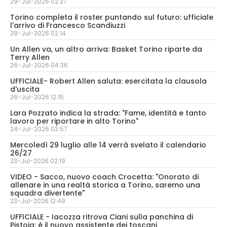
29-Jul-2026 02:37
Torino completa il roster puntando sul futuro: ufficiale
l'arrivo di Francesco Scandiuzzi
28-Jul-2026 02:14
Un Allen va, un altro arriva: Basket Torino riparte da
Terry Allen
26-Jul-2026 04:36
UFFICIALE- Robert Allen saluta: esercitata la clausola
d'uscita
26-Jul-2026 12:15
Lara Pozzato indica la strada: "Fame, identità e tanto
lavoro per riportare in alto Torino"
24-Jul-2026 03:57
Mercoledì 29 luglio alle 14 verrà svelato il calendario
26/27
23-Jul-2026 02:19
VIDEO - Sacco, nuovo coach Crocetta: "Onorato di
allenare in una realtà storica a Torino, saremo una
squadra divertente"
23-Jul-2026 12:49
UFFICIALE - Iacozza ritrova Ciani sulla panchina di
Pistoia: è il nuovo assistente dei toscani