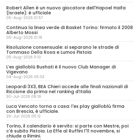
Robert Allen è un nuovo giocatore dell'Hapoel Haifa
(Israele): è ufficiale
05-Aug-2026 01:57
Continua la linea verde di Basket Torino: firmato il 2008
Alberto Mossi
05-Aug-2026 01:18
Risoluzione consensuale: si separano le strade di
Tommaso Della Rosa e Lumos Pistoia
05-Aug-2026 11:10
L’ex gialloblù Bushati è il nuovo Club Manager di
Vigevano
04-Aug-2026 05:03
Leopardi 3X3, BEA Chieri accede alle finali nazionali di
Riccione da prima nel ranking d’Italia
30-Jul-2026 08:19
Luca Vencato torna a casa: l'ex play gialloblù firma
con Brescia, è ufficiale.
29-Jul-2026 05:12
Torino, il calendario è servito: si parte con Mestre, poi
c'è subito Pistoia. La Effe al Ruffini l'11 novembre, si
chiude a Rimini.