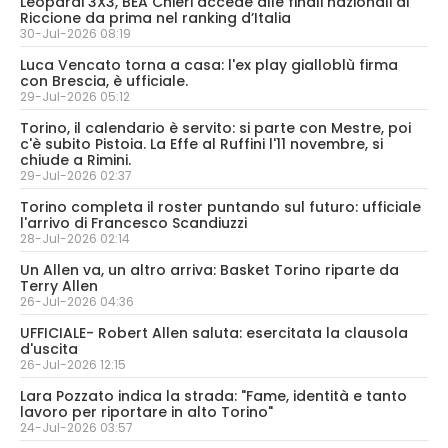
Leopardi 3X3, BEA Chieri accede alle finali nazionali di
Riccione da prima nel ranking d’Italia
30-Jul-2026 08:19
Luca Vencato torna a casa: l'ex play gialloblù firma
con Brescia, è ufficiale.
29-Jul-2026 05:12
Torino, il calendario è servito: si parte con Mestre, poi
c'è subito Pistoia. La Effe al Ruffini l'11 novembre, si
chiude a Rimini.
29-Jul-2026 02:37
Torino completa il roster puntando sul futuro: ufficiale
l'arrivo di Francesco Scandiuzzi
28-Jul-2026 02:14
Un Allen va, un altro arriva: Basket Torino riparte da
Terry Allen
26-Jul-2026 04:36
UFFICIALE- Robert Allen saluta: esercitata la clausola
d'uscita
26-Jul-2026 12:15
Lara Pozzato indica la strada: "Fame, identità e tanto
lavoro per riportare in alto Torino"
24-Jul-2026 03:57