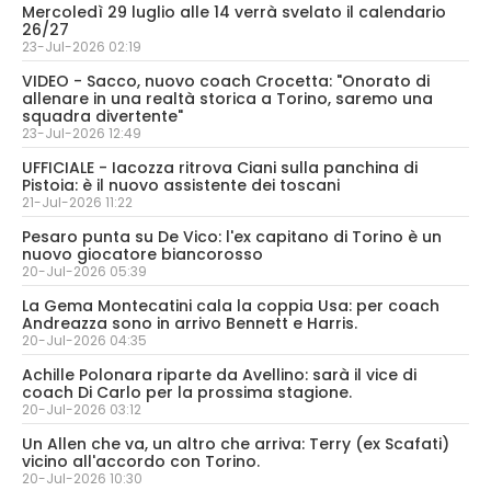
Mercoledì 29 luglio alle 14 verrà svelato il calendario
26/27
23-Jul-2026 02:19
VIDEO - Sacco, nuovo coach Crocetta: "Onorato di
allenare in una realtà storica a Torino, saremo una
squadra divertente"
23-Jul-2026 12:49
UFFICIALE - Iacozza ritrova Ciani sulla panchina di
Pistoia: è il nuovo assistente dei toscani
21-Jul-2026 11:22
Pesaro punta su De Vico: l'ex capitano di Torino è un
nuovo giocatore biancorosso
20-Jul-2026 05:39
La Gema Montecatini cala la coppia Usa: per coach
Andreazza sono in arrivo Bennett e Harris.
20-Jul-2026 04:35
Achille Polonara riparte da Avellino: sarà il vice di
coach Di Carlo per la prossima stagione.
20-Jul-2026 03:12
Un Allen che va, un altro che arriva: Terry (ex Scafati)
vicino all'accordo con Torino.
20-Jul-2026 10:30