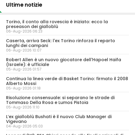
Ultime notizie
Torino, il conto alla rovescia è iniziato: ecco la
preseason dei gialloblù
06-Aug-2026 06:23
Caserta, arriva Seck: l'ex Torino rinforza il reparto
lunghi dei campani
06-Aug-2026 10:07
Robert Allen è un nuovo giocatore dell'Hapoel Haifa
(Israele): è ufficiale
05-Aug-2026 01:57
Continua la linea verde di Basket Torino: firmato il 2008
Alberto Mossi
05-Aug-2026 01:18
Risoluzione consensuale: si separano le strade di
Tommaso Della Rosa e Lumos Pistoia
05-Aug-2026 11:10
L’ex gialloblù Bushati è il nuovo Club Manager di
Vigevano
04-Aug-2026 05:03