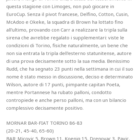
questa stagione con Limoges, non può giocare in
EuroCup. Senza il pivot francese, Delfino, Cotton, Cusin,
McAdoo e Okeke, la squadra di Brown ha lottato fino
all'ultimo, provando con Carr a realizzare la tripla sulla
sirena che avrebbe regalato i supplementari: viste le
condizioni di Torino, fisiche naturalmente, un bene che
non sia entrata la tripla dell'esterno statunitense, autore
di una prova decisamente sotto la sua media. Benissimo
Rudd, che ha segnato 23 punti nella settimana in cui il suo
nome è stato messo in discussione, deciso e determinato
Wilson, autore di 17 punti, pimpante capitan Poeta,
mentre Portannese ha rubato palloni, condotto
contropiede e anche perso palloni, ma con un bilancio
complessivo decisamente positivo.
MORNAR BAR-FIAT TORINO 86-83
(20-21, 45-40, 65-60)
BAR: Micovic 5, Brown 11, Koenig 15, Drenovac 3, Pavic,