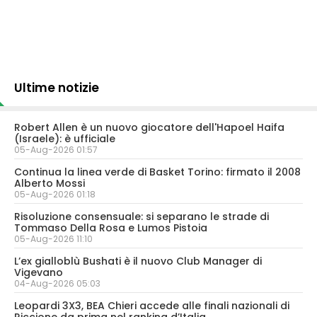
Ultime notizie
Robert Allen è un nuovo giocatore dell'Hapoel Haifa
(Israele): è ufficiale
05-Aug-2026 01:57
Continua la linea verde di Basket Torino: firmato il 2008
Alberto Mossi
05-Aug-2026 01:18
Risoluzione consensuale: si separano le strade di
Tommaso Della Rosa e Lumos Pistoia
05-Aug-2026 11:10
L’ex gialloblù Bushati è il nuovo Club Manager di
Vigevano
04-Aug-2026 05:03
Leopardi 3X3, BEA Chieri accede alle finali nazionali di