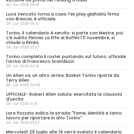
Riccione da prima nel ranking d’Italia
30-Jul-2026 08:19
Luca Vencato torna a casa: l'ex play gialloblù firma
con Brescia, è ufficiale.
29-Jul-2026 05:12
Torino, il calendario è servito: si parte con Mestre, poi
c'è subito Pistoia. La Effe al Ruffini l'11 novembre, si
chiude a Rimini.
29-Jul-2026 02:37
Torino completa il roster puntando sul futuro: ufficiale
l'arrivo di Francesco Scandiuzzi
28-Jul-2026 02:14
Un Allen va, un altro arriva: Basket Torino riparte da
Terry Allen
26-Jul-2026 04:36
UFFICIALE- Robert Allen saluta: esercitata la clausola
d'uscita
26-Jul-2026 12:15
Lara Pozzato indica la strada: "Fame, identità e tanto
lavoro per riportare in alto Torino"
24-Jul-2026 03:57
Mercoledì 29 luglio alle 14 verrà svelato il calendario