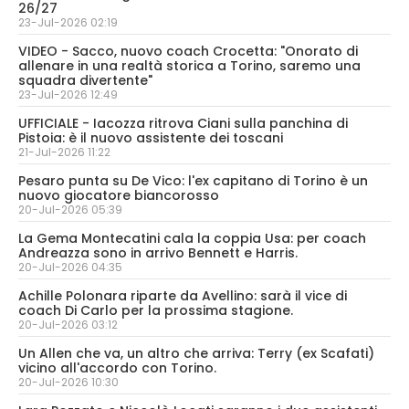
26/27
23-Jul-2026 02:19
VIDEO - Sacco, nuovo coach Crocetta: "Onorato di
allenare in una realtà storica a Torino, saremo una
squadra divertente"
23-Jul-2026 12:49
UFFICIALE - Iacozza ritrova Ciani sulla panchina di
Pistoia: è il nuovo assistente dei toscani
21-Jul-2026 11:22
Pesaro punta su De Vico: l'ex capitano di Torino è un
nuovo giocatore biancorosso
20-Jul-2026 05:39
La Gema Montecatini cala la coppia Usa: per coach
Andreazza sono in arrivo Bennett e Harris.
20-Jul-2026 04:35
Achille Polonara riparte da Avellino: sarà il vice di
coach Di Carlo per la prossima stagione.
20-Jul-2026 03:12
Un Allen che va, un altro che arriva: Terry (ex Scafati)
vicino all'accordo con Torino.
20-Jul-2026 10:30