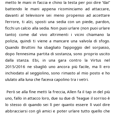
metto le mani in faccia e chino la testa per poi dire “dai”
battendo le mani appena ricominciamo ad attaccare,
davanti al televisore sei meno propenso ad accettare
l’errore, ti alzi, sposti una sedia con un piede, pardon,
ficchi un calcio alla sedia. Non puoi urlare (non puoi urlare
tanto) come dal vivo altrimenti i vicini chiamano la
polizia, quindi ti viene a mancare una valvola di sfogo.
Quando Bruttini ha sbagliato l’appoggio del sorpasso,
dopo l’ennesima partita di sostanza, sono proprio uscito
dalla stanza. Ebi, in una gara contro la Virtus nel
2015/2016 ne sbagliò uno ancora più facile, ma lì ero
inchiodato al seggiolino, sono rimasto al mio posto e ho
ululato alla luna che faceva capolino tra i vetri.
Però se alla fine metti la freccia, Allen fa il tap in del più
uno, fallo in attacco loro, due su due di Teague il sorriso è
lo stesso di quando sei lì per quanto essere lì vuol dire
abbracciarsi con gli amici e poter urlare tutto quello che