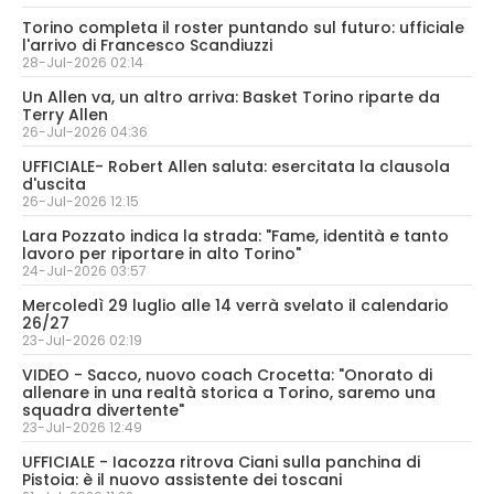
Torino completa il roster puntando sul futuro: ufficiale
l'arrivo di Francesco Scandiuzzi
28-Jul-2026 02:14
Un Allen va, un altro arriva: Basket Torino riparte da
Terry Allen
26-Jul-2026 04:36
UFFICIALE- Robert Allen saluta: esercitata la clausola
d'uscita
26-Jul-2026 12:15
Lara Pozzato indica la strada: "Fame, identità e tanto
lavoro per riportare in alto Torino"
24-Jul-2026 03:57
Mercoledì 29 luglio alle 14 verrà svelato il calendario
26/27
23-Jul-2026 02:19
VIDEO - Sacco, nuovo coach Crocetta: "Onorato di
allenare in una realtà storica a Torino, saremo una
squadra divertente"
23-Jul-2026 12:49
UFFICIALE - Iacozza ritrova Ciani sulla panchina di
Pistoia: è il nuovo assistente dei toscani