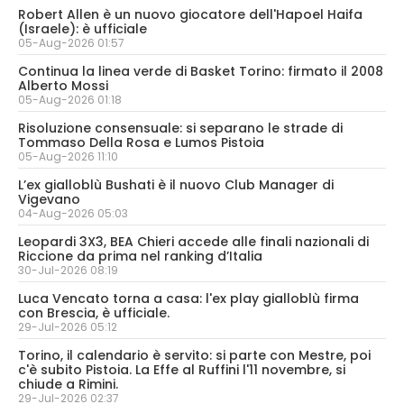
Robert Allen è un nuovo giocatore dell'Hapoel Haifa
(Israele): è ufficiale
05-Aug-2026 01:57
Continua la linea verde di Basket Torino: firmato il 2008
Alberto Mossi
05-Aug-2026 01:18
Risoluzione consensuale: si separano le strade di
Tommaso Della Rosa e Lumos Pistoia
05-Aug-2026 11:10
L’ex gialloblù Bushati è il nuovo Club Manager di
Vigevano
04-Aug-2026 05:03
Leopardi 3X3, BEA Chieri accede alle finali nazionali di
Riccione da prima nel ranking d’Italia
30-Jul-2026 08:19
Luca Vencato torna a casa: l'ex play gialloblù firma
con Brescia, è ufficiale.
29-Jul-2026 05:12
Torino, il calendario è servito: si parte con Mestre, poi
c'è subito Pistoia. La Effe al Ruffini l'11 novembre, si
chiude a Rimini.
29-Jul-2026 02:37