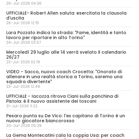
26-Jul-2026 04:36
UFFICIALE- Robert Allen saluta: esercitata la clausola
d'uscita
26-Jul-2026 12:15
Lara Pozzato indica la strada: "Fame, identità e tanto
lavoro per riportare in alto Torino"
24-Jul-2026 03:57
Mercoledì 29 luglio alle 14 verrà svelato il calendario
26/27
23-Jul-2026 02:19
VIDEO - Sacco, nuovo coach Crocetta: "Onorato di
allenare in una realtà storica a Torino, saremo una
squadra divertente"
23-Jul-2026 12:49
UFFICIALE - Iacozza ritrova Ciani sulla panchina di
Pistoia: è il nuovo assistente dei toscani
21-Jul-2026 11:22
Pesaro punta su De Vico: l'ex capitano di Torino è un
nuovo giocatore biancorosso
20-Jul-2026 05:39
La Gema Montecatini cala la coppia Usa: per coach