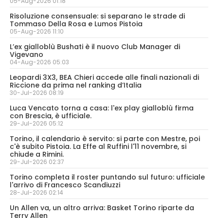
05-Aug-2026 01:18
Risoluzione consensuale: si separano le strade di
Tommaso Della Rosa e Lumos Pistoia
05-Aug-2026 11:10
L’ex gialloblù Bushati è il nuovo Club Manager di
Vigevano
04-Aug-2026 05:03
Leopardi 3X3, BEA Chieri accede alle finali nazionali di
Riccione da prima nel ranking d’Italia
30-Jul-2026 08:19
Luca Vencato torna a casa: l'ex play gialloblù firma
con Brescia, è ufficiale.
29-Jul-2026 05:12
Torino, il calendario è servito: si parte con Mestre, poi
c'è subito Pistoia. La Effe al Ruffini l'11 novembre, si
chiude a Rimini.
29-Jul-2026 02:37
Torino completa il roster puntando sul futuro: ufficiale
l'arrivo di Francesco Scandiuzzi
28-Jul-2026 02:14
Un Allen va, un altro arriva: Basket Torino riparte da
Terry Allen