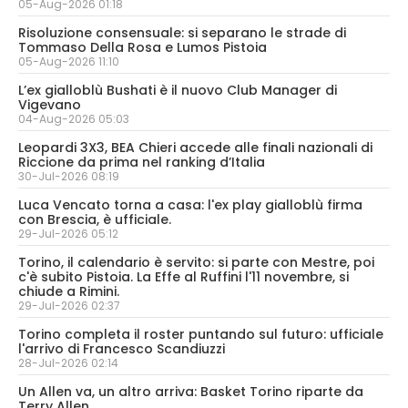
05-Aug-2026 01:18
Risoluzione consensuale: si separano le strade di
Tommaso Della Rosa e Lumos Pistoia
05-Aug-2026 11:10
L’ex gialloblù Bushati è il nuovo Club Manager di
Vigevano
04-Aug-2026 05:03
Leopardi 3X3, BEA Chieri accede alle finali nazionali di
Riccione da prima nel ranking d’Italia
30-Jul-2026 08:19
Luca Vencato torna a casa: l'ex play gialloblù firma
con Brescia, è ufficiale.
29-Jul-2026 05:12
Torino, il calendario è servito: si parte con Mestre, poi
c'è subito Pistoia. La Effe al Ruffini l'11 novembre, si
chiude a Rimini.
29-Jul-2026 02:37
Torino completa il roster puntando sul futuro: ufficiale
l'arrivo di Francesco Scandiuzzi
28-Jul-2026 02:14
Un Allen va, un altro arriva: Basket Torino riparte da
Terry Allen