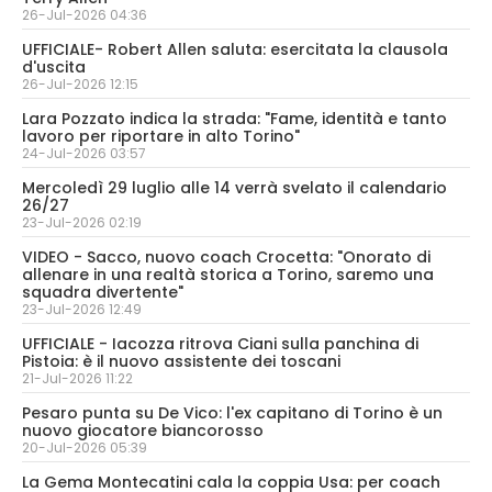
26-Jul-2026 04:36
UFFICIALE- Robert Allen saluta: esercitata la clausola
d'uscita
26-Jul-2026 12:15
Lara Pozzato indica la strada: "Fame, identità e tanto
lavoro per riportare in alto Torino"
24-Jul-2026 03:57
Mercoledì 29 luglio alle 14 verrà svelato il calendario
26/27
23-Jul-2026 02:19
VIDEO - Sacco, nuovo coach Crocetta: "Onorato di
allenare in una realtà storica a Torino, saremo una
squadra divertente"
23-Jul-2026 12:49
UFFICIALE - Iacozza ritrova Ciani sulla panchina di
Pistoia: è il nuovo assistente dei toscani
21-Jul-2026 11:22
Pesaro punta su De Vico: l'ex capitano di Torino è un
nuovo giocatore biancorosso
20-Jul-2026 05:39
La Gema Montecatini cala la coppia Usa: per coach