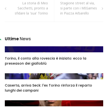
La storia di Meo
Stagione street al via,
Sacchetti, pronto a
si parte con i MIGames
sfidare la 'sua' Torino
in Piazza Arbarello
Ultime
News
Torino, il conto alla rovescia è iniziato: ecco la
preseason dei gialloblù
Caserta, arriva Seck: l'ex Torino rinforza il reparto
lunghi dei campani