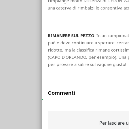
rimpiange molto l’assenza di DERON WA
una caterva di rimbalzi le consentiva ac
RIMANERE SUL PEZZO
: In un campiona
può e deve continuare a sperare: certame
ridotte, ma la classifica rimane cortis
(CAPO D’ORLANDO, per esempio). Una pa
per provare a salire sul vagone giusto!
Commenti