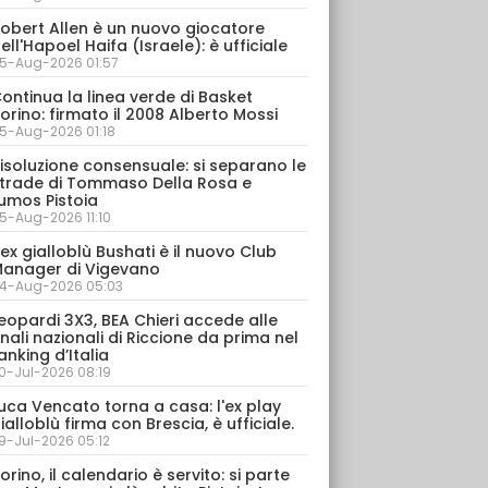
obert Allen è un nuovo giocatore
ell'Hapoel Haifa (Israele): è ufficiale
5-Aug-2026 01:57
ontinua la linea verde di Basket
orino: firmato il 2008 Alberto Mossi
5-Aug-2026 01:18
isoluzione consensuale: si separano le
trade di Tommaso Della Rosa e
umos Pistoia
5-Aug-2026 11:10
’ex gialloblù Bushati è il nuovo Club
anager di Vigevano
4-Aug-2026 05:03
eopardi 3X3, BEA Chieri accede alle
inali nazionali di Riccione da prima nel
anking d’Italia
0-Jul-2026 08:19
uca Vencato torna a casa: l'ex play
ialloblù firma con Brescia, è ufficiale.
9-Jul-2026 05:12
orino, il calendario è servito: si parte