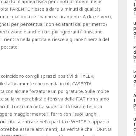
quarto in apnea fisica per i noti problemi nelle
s
volta PARENTE riesce a dare 9 minuti di qualità)
d
2
no i gialloblu ce l’hanno sicuramente. A dire il vero,
U
noti per percentuali non eclatanti dal perimetro)
p
perfezione e anche i tiri più “ignoranti” finiscono
a
2
rientra nella partita e riesce a girare l’inerzia del
 peccato!
P
d
b
2
L
coincidono con gli sprazzi positivi di TYLER,
U
a
le tatticamente che manda in tilt CASERTA
2
ita con alcune forzature un po' gratuite. Sulle molte
A
e sulla vulnerabilità difensiva della FIAT non siamo
s
p
ghi tratti una netta superiorità fisica e tecnica
2
gere maggiormente il ferro con i suoi lunghi.
U
iuscito a entrare nella partita e WHITE è apparso
T
c
potrebbe essere altrimenti). La verità è che TORINO
2