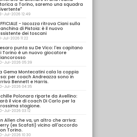
torica a Torino, saremo una squadra
ivertente"
3-Jul-2026 12:49
FFICIALE - Iacozza ritrova Ciani sulla
anchina di Pistoia: è il nuovo
ssistente dei toscani
1-Jul-2026 11:22
esaro punta su De Vico: l'ex capitano
i Torino è un nuovo giocatore
iancorosso
0-Jul-2026 05:39
a Gema Montecatini cala la coppia
sa: per coach Andreazza sono in
rrivo Bennett e Harris.
0-Jul-2026 04:35
chille Polonara riparte da Avellino:
arà il vice di coach Di Carlo per la
rossima stagione.
0-Jul-2026 03:12
n Allen che va, un altro che arriva:
erry (ex Scafati) vicino all'accordo
on Torino.
0-Jul-2026 10:30