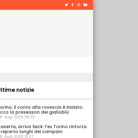
ltime notizie
orino, il conto alla rovescia è iniziato:
cco la preseason dei gialloblù
6-Aug-2026 06:23
aserta, arriva Seck: l'ex Torino rinforza
l reparto lunghi dei campani
6-Aug-2026 10:07