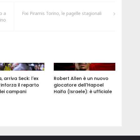
o a
Fixi Piramis Torino, le pagelle stagionali
rino
 arriva Seck: l'ex
Robert Allen è un nuovo
rinforza il reparto
giocatore dell'Hapoel
dei campani
Haifa (Israele): è ufficiale