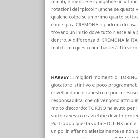
minuti, e mentre è spiegabile un ultimo 
rotazioni dei “piccoli” (anche se questa 
qualche colpa su un primo quarto sottoto
come già a CREMONA, i padroni di casa (
trovano un inizio dove tutto riesce alla 
dentro. A differenza di CREMONA la FIAT 
match, ma questo non basterà. Un vero
HARVEY
: I migliori momenti di TORINO 
giocatore istintivo e poco programmabi
crivellandone il canestro e poi la resusc
responsabilità che gli vengono attribuit
molto d’accordo: TORINO ha avuto per lar
sotto canestro e avrebbe dovuto proteg
Purtroppo questa volta HOLLINS non è r
un po' in affanno atleticamente (e non 