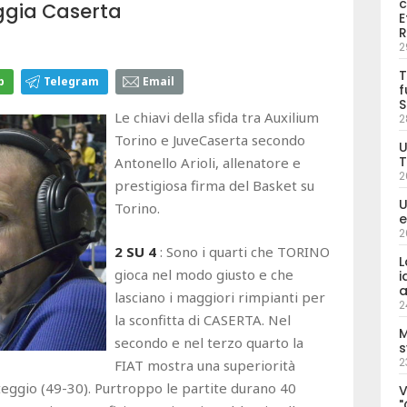
c
ggia Caserta
E
R
2
T
p
Telegram
Email
f
S
Le chiavi della sfida tra Auxilium
2
Torino e JuveCaserta secondo
U
T
Antonello Arioli, allenatore e
2
prestigiosa firma del Basket su
U
Torino.
e
2
2 SU 4
: Sono i quarti che TORINO
L
gioca nel modo giusto e che
i
a
lasciano i maggiori rimpianti per
2
la sconfitta di CASERTA. Nel
M
secondo e nel terzo quarto la
s
2
FIAT mostra una superiorità
nteggio (49-30). Purtroppo le partite durano 40
V
"