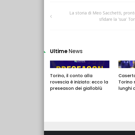
La storia di Meo Sacchetti, pront
sfidare la 'sua' To
Ultime
News
Torino, il conto alla
Caserta,
rovescia è iniziato: ecco la
Torino 
preseason dei gialloblù
lunghi 