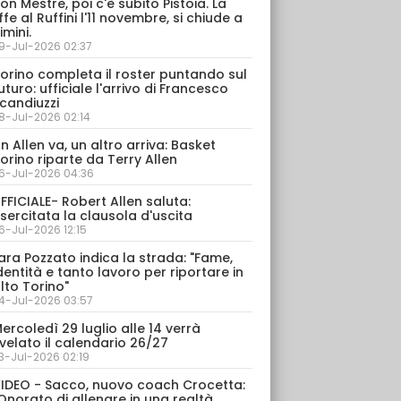
on Mestre, poi c'è subito Pistoia. La
ffe al Ruffini l'11 novembre, si chiude a
imini.
9-Jul-2026 02:37
orino completa il roster puntando sul
uturo: ufficiale l'arrivo di Francesco
candiuzzi
8-Jul-2026 02:14
n Allen va, un altro arriva: Basket
orino riparte da Terry Allen
6-Jul-2026 04:36
FFICIALE- Robert Allen saluta:
sercitata la clausola d'uscita
6-Jul-2026 12:15
ara Pozzato indica la strada: "Fame,
dentità e tanto lavoro per riportare in
lto Torino"
4-Jul-2026 03:57
ercoledì 29 luglio alle 14 verrà
velato il calendario 26/27
3-Jul-2026 02:19
IDEO - Sacco, nuovo coach Crocetta:
Onorato di allenare in una realtà