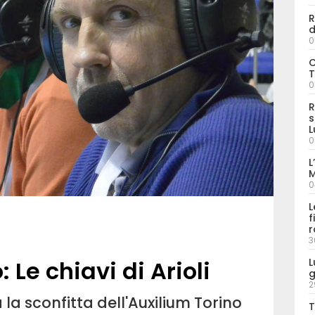
R
d
0
C
T
0
R
s
L
0
L
M
0
L
f
r
3
L
 Le chiavi di Arioli
g
2
a la sconfitta dell'Auxilium Torino
T