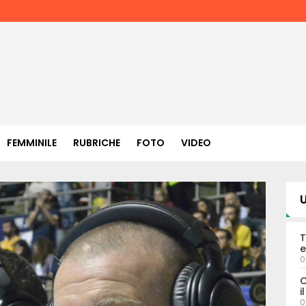
FEMMINILE
RUBRICHE
FOTO
VIDEO
U
T
e
0
C
i
0