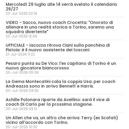
Mercoledì 29 luglio alle 14 verrà svelato il calendario
26/27
23-Jul-2026 02:19
VIDEO - Sacco, nuovo coach Crocetta: "Onorato di
allenare in una realtà storica a Torino, saremo una
squadra divertente"
23-Jul-2026 12:49
UFFICIALE - Iacozza ritrova Ciani sulla panchina di
Pistoia: è il nuovo assistente dei toscani
21-Jul-2026 11:22
Pesaro punta su De Vico: l'ex capitano di Torino è un
nuovo giocatore biancorosso
20-Jul-2026 05:39
La Gema Montecatini cala la coppia Usa: per coach
Andreazza sono in arrivo Bennett e Harris.
20-Jul-2026 04:35
Achille Polonara riparte da Avellino: sarà il vice di
coach Di Carlo per la prossima stagione.
20-Jul-2026 03:12
Un Allen che va, un altro che arriva: Terry (ex Scafati)
vicino all'accordo con Torino.
20-Jul-2026 10:30