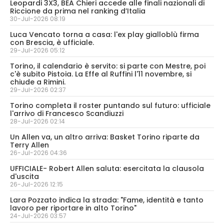
Leopardi 3X3, BEA Chieri accede alle finali nazionali di
Riccione da prima nel ranking d’Italia
30-Jul-2026 08:19
Luca Vencato torna a casa: l'ex play gialloblù firma
con Brescia, è ufficiale.
29-Jul-2026 05:12
Torino, il calendario è servito: si parte con Mestre, poi
c'è subito Pistoia. La Effe al Ruffini l'11 novembre, si
chiude a Rimini.
29-Jul-2026 02:37
Torino completa il roster puntando sul futuro: ufficiale
l'arrivo di Francesco Scandiuzzi
28-Jul-2026 02:14
Un Allen va, un altro arriva: Basket Torino riparte da
Terry Allen
26-Jul-2026 04:36
UFFICIALE- Robert Allen saluta: esercitata la clausola
d'uscita
26-Jul-2026 12:15
Lara Pozzato indica la strada: "Fame, identità e tanto
lavoro per riportare in alto Torino"
24-Jul-2026 03:57