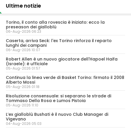
Ultime notizie
Torino, il conto alla rovescia è iniziato: ecco la
preseason dei gialloblù
06-Aug-2026 06:23
Caserta, arriva Seck: l'ex Torino rinforza il reparto
lunghi dei campani
06-Aug-2026 10:07
Robert Allen è un nuovo giocatore dell'Hapoel Haifa
(Israele): è ufficiale
05-Aug-2026 01:57
Continua la linea verde di Basket Torino: firmato il 2008
Alberto Mossi
05-Aug-2026 01:18
Risoluzione consensuale: si separano le strade di
Tommaso Della Rosa e Lumos Pistoia
05-Aug-2026 11:10
L’ex gialloblù Bushati è il nuovo Club Manager di
Vigevano
04-Aug-2026 05:03