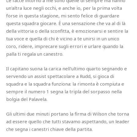
Le facce intorno a me sono quelle di sempre ma hanno
un'altra luce negli occhi, e anche io, per la prima volta
forse in questa stagione, mi sento felice di guardare
questa squadra giocare. È una sensazione che va al di là
della vittoria o della sconfitta, è emozionarsi e sentire la
tua voce e quella di chi è vicino a te unirsi in un unico
coro, ridere, imprecare sugli errori e urlare quando la
palla ti regala un canestro.
Il capitano suona la carica nell'ultimo quarto segnando e
servendo un assist spettacolare a Rudd, si gioca di
squadra e la squadra funziona: la rimonta è compiuta e
sempre il numero 1 segna la tripla del sorpasso nella
bolgia del Palavela.
Gli ultimi due minuti portano la firma di Wilson che torna
ad essere quello che tutti stavamo aspettando, un leader
che segna i canestri chiave della partita.