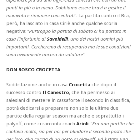
punti in più o in meno. Dobbiamo essere bravi a gestire il
momento e rimanere concentrati
”. La partita contro il Bra,
però, ha lasciato in casa Ciriè anche qualche scoria
negativa: “
Purtroppo la partita di sabato ci ha portato in
casa l’infortunio di
Savoldelli
, uno dei nostri uomini più
importanti. Cercheremo di recuperarlo ma le sue condizioni
sono ovviamente ancora da valutare
”.
DON BOSCO CROCETTA
Soddisfazione anche in casa
Crocetta
che dopo il
successo contro
Il Canestro
, che ha permesso ai
salesiani di mettere in cassaforte il secondo in classifica,
potrà dedicarsi a preparare non solo le ultime due
partite della regular season ma anche e soprattutto i
palyoff, come ci racconta coach
Arioli
: “
Era una partita che
contava molto, sia per noi per blindare il secondo posto che
per loro, alla caccia di un posto ai play-off. Ed è stata una