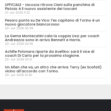
UFFICIALE - Iacozza ritrova Ciani sulla panchina di
Pistoia: è il nuovo assistente dei toscani
21-Jul-2026 11:22
Pesaro punta su De Vico: l'ex capitano di Torino è un
nuovo giocatore biancorosso
20-Jul-2026 05:39
La Gema Montecatini cala la coppia Usa: per coach
Andreazza sono in arrivo Bennett e Harris.
20-Jul-2026 04:35
Achille Polonara riparte da Avellino: sarà il vice di
coach Di Carlo per la prossima stagione.
20-Jul-2026 03:12
Un Allen che va, un altro che arriva: Terry (ex Scafati)
vicino all'accordo con Torino.
20-Jul-2026 10:30