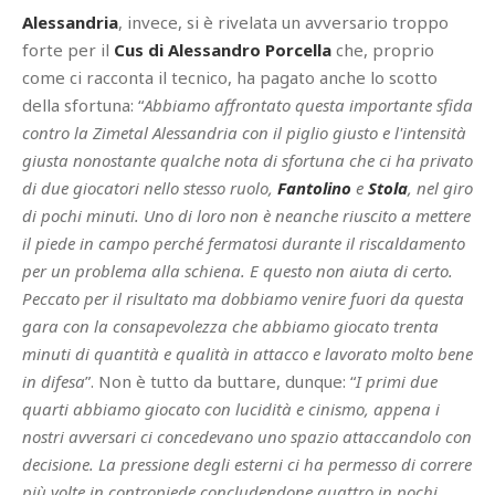
Alessandria
, invece, si è rivelata un avversario troppo
forte per il
Cus di Alessandro Porcella
che, proprio
come ci racconta il tecnico, ha pagato anche lo scotto
della sfortuna: “
Abbiamo affrontato questa importante sfida
contro la Zimetal Alessandria con il piglio giusto e l'intensità
giusta nonostante qualche nota di sfortuna che ci ha privato
di due giocatori nello stesso ruolo,
Fantolino
e
Stola
, nel giro
di pochi minuti. Uno di loro non è neanche riuscito a mettere
il piede in campo perché fermatosi durante il riscaldamento
per un problema alla schiena. E questo non aiuta di certo.
Peccato per il risultato ma dobbiamo venire fuori da questa
gara con la consapevolezza che abbiamo giocato trenta
minuti di quantità e qualità in attacco e lavorato molto bene
in difesa
”. Non è tutto da buttare, dunque: “
I primi due
quarti abbiamo giocato con lucidità e cinismo, appena i
nostri avversari ci concedevano uno spazio attaccandolo con
decisione. La pressione degli esterni ci ha permesso di correre
più volte in contropiede concludendone quattro in pochi