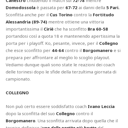
Canestro
chiudendo il match sul
72-78
mentre
Domodossola
è passata per
67-72
ai danni della
5 Pari.
Sconfitta anche per il
Cus Torino
contro la
Fortitudo
Alessandria (89-74)
mentre ottiene una vittoria
importantissima il
Ciriè
che ha sconfitto
Bra 60-58
portandosi così a quota 18 e mantenendo apertissima la
porta per i playoff. Ko, pesante, invece, per il
Collegno
che esce sconfitto per
44-64
contro il
Borgomanero
e si
prepara per affrontare al meglio lo scoglio playout.
Vediamo dunque quali sono state le reazioni dei coach
delle torinesi dopo le sfide della terzultima giornata di
campionato.
COLLEGNO
Non può certo essere soddisfatto coach
Ivano Leccia
dopo la sconfitta del suo
Collegno
contro il
Borgomanero
. Una sconfitta arrivata dopo quella che il
tecnico definisce “
una delle partite più brutte
del