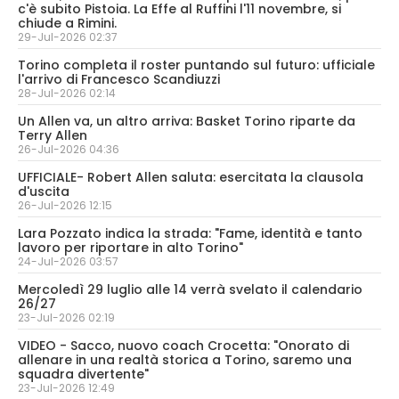
c'è subito Pistoia. La Effe al Ruffini l'11 novembre, si
chiude a Rimini.
29-Jul-2026 02:37
Torino completa il roster puntando sul futuro: ufficiale
l'arrivo di Francesco Scandiuzzi
28-Jul-2026 02:14
Un Allen va, un altro arriva: Basket Torino riparte da
Terry Allen
26-Jul-2026 04:36
UFFICIALE- Robert Allen saluta: esercitata la clausola
d'uscita
26-Jul-2026 12:15
Lara Pozzato indica la strada: "Fame, identità e tanto
lavoro per riportare in alto Torino"
24-Jul-2026 03:57
Mercoledì 29 luglio alle 14 verrà svelato il calendario
26/27
23-Jul-2026 02:19
VIDEO - Sacco, nuovo coach Crocetta: "Onorato di
allenare in una realtà storica a Torino, saremo una
squadra divertente"
23-Jul-2026 12:49