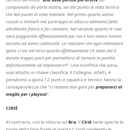
campionato da parte nostra, sia dal punto di vista tecnico
che dal punto di vista mentale. Nel primo quarto siamo
riusciti a limitarli ma purtroppo in attacco abbiamo fatto
altrettanta fatica a far canestro. Nel secondo quarto le cose
sono peggiorate offensivamente per noi e loro invece hanno
iniziato ad avere continuità. La reazione che ogni allenatore
spera ci sia nel terzo quarto effettivamente c'è stata ma è
durata troppo poco per permetterci di tornare in partita
definitivamente ed impensierirli
”. Una sconfitta che pesa,
soprattutto in chiave classifica: il Collegno, infatti, è
penultimo a quota 12 punti e squadra e tecnico hanno la
consapevolezza che “
ci restano due gare per
prepararci al
meglio per i playout
”.
CIRI
È
Al contrario, con la vittoria sul
Bra
, il
Ciriè
tiene aperte le
porte della fase finale di questa C Gold rendendo le