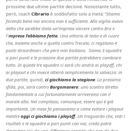
prossime due ultime partite decisive. Nonostante tutto,
però, coach
Cibrario
è soddisfatto solo a metà: “
Stiamo
facendo bene ma ancora non è sufficiente. Alla vigilia avevo
detto che sarebbe stata un’impresa vincere contro Bra e
l’i
mpresa l’abbiamo fatta
. Una vittoria di testa e di cuore
che, insieme anche a quella contro Trecate, ci regalano 4
punti straordinari che però non bastano. Siamo 3 squadre
a pari punti e le prossime due partite potrebbero cambiare
tutto. Di queste tre squadre ci sarà chi andrà ai playoff, chi
ai playout e chi invece otterrà semplicemente la salvezza: in
due partite, quindi,
ci giochiamo la stagione
.
La prossima
sfida, poi, sarà contro
Borgomanero
: uno scontro diretto
fondamentale a cui fortunatamente arriveremo con il
morale alto. Nel complesso, comunque, essere qui è già
importante. Un mese fa pensavamo a come evitare i playout
mentre
oggi ci giochiamo i playoff
. Un traguardo che, visti i
risultati e le squadre a pari punti con noi, credo potrà
dipendere più da una differenza canestri che non da due