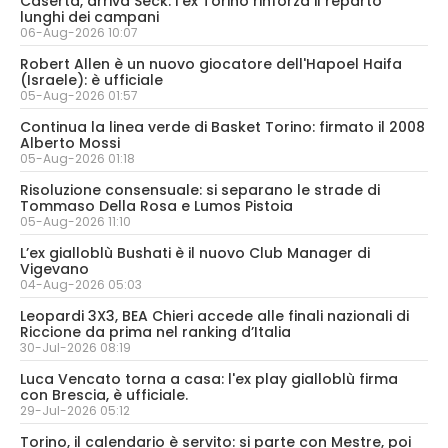
Caserta, arriva Seck: l'ex Torino rinforza il reparto
lunghi dei campani
06-Aug-2026 10:07
Robert Allen è un nuovo giocatore dell'Hapoel Haifa
(Israele): è ufficiale
05-Aug-2026 01:57
Continua la linea verde di Basket Torino: firmato il 2008
Alberto Mossi
05-Aug-2026 01:18
Risoluzione consensuale: si separano le strade di
Tommaso Della Rosa e Lumos Pistoia
05-Aug-2026 11:10
L’ex gialloblù Bushati è il nuovo Club Manager di
Vigevano
04-Aug-2026 05:03
Leopardi 3X3, BEA Chieri accede alle finali nazionali di
Riccione da prima nel ranking d’Italia
30-Jul-2026 08:19
Luca Vencato torna a casa: l'ex play gialloblù firma
con Brescia, è ufficiale.
29-Jul-2026 05:12
Torino, il calendario è servito: si parte con Mestre, poi