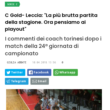
SERIE C
C Gold- Leccia: "La più brutta partita
della stagione. Ora pensiamo ai
playout"
I commenti dei coach torinesi dopo i
match della 24ª giornata di
campionato
GIULIA ABBATE
10.04.2018 13:56
0
Twitter
Facebook
Whatsapp
Telegram
Email