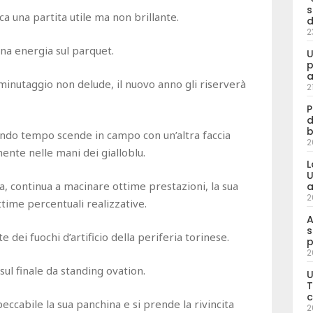
s
oca una partita utile ma non brillante.
d
2
ona energia sul parquet.
U
p
a
minutaggio non delude, il nuovo anno gli riserverà
2
P
d
b
ndo tempo scende in campo con un’altra faccia
2
mente nelle mani dei gialloblu.
L
U
a, continua a macinare ottime prestazioni, la sua
a
2
ttime percentuali realizzative.
A
s
dei fuochi d’artificio della periferia torinese.
p
2
sul finale da standing ovation.
U
T
c
ccabile la sua panchina e si prende la rivincita
2