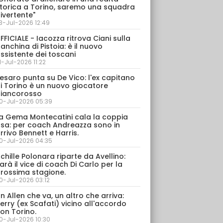
torica a Torino, saremo una squadra
ivertente"
3-Jul-2026 12:49
FFICIALE - Iacozza ritrova Ciani sulla
anchina di Pistoia: è il nuovo
ssistente dei toscani
1-Jul-2026 11:22
esaro punta su De Vico: l'ex capitano
i Torino è un nuovo giocatore
iancorosso
0-Jul-2026 05:39
a Gema Montecatini cala la coppia
sa: per coach Andreazza sono in
rrivo Bennett e Harris.
0-Jul-2026 04:35
chille Polonara riparte da Avellino:
arà il vice di coach Di Carlo per la
rossima stagione.
0-Jul-2026 03:12
n Allen che va, un altro che arriva:
erry (ex Scafati) vicino all'accordo
on Torino.
0-Jul-2026 10:30