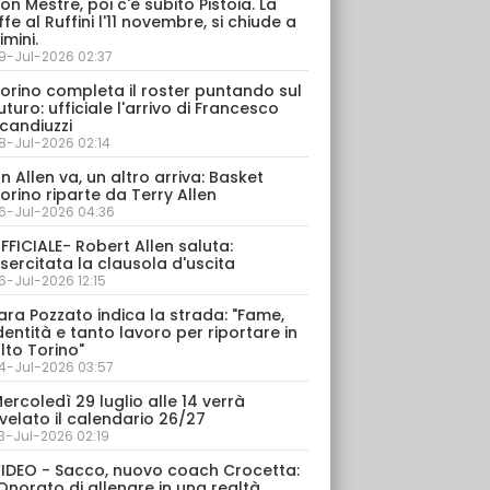
on Mestre, poi c'è subito Pistoia. La
ffe al Ruffini l'11 novembre, si chiude a
imini.
9-Jul-2026 02:37
orino completa il roster puntando sul
uturo: ufficiale l'arrivo di Francesco
candiuzzi
8-Jul-2026 02:14
n Allen va, un altro arriva: Basket
orino riparte da Terry Allen
6-Jul-2026 04:36
FFICIALE- Robert Allen saluta:
sercitata la clausola d'uscita
6-Jul-2026 12:15
ara Pozzato indica la strada: "Fame,
dentità e tanto lavoro per riportare in
lto Torino"
4-Jul-2026 03:57
ercoledì 29 luglio alle 14 verrà
velato il calendario 26/27
3-Jul-2026 02:19
IDEO - Sacco, nuovo coach Crocetta:
Onorato di allenare in una realtà