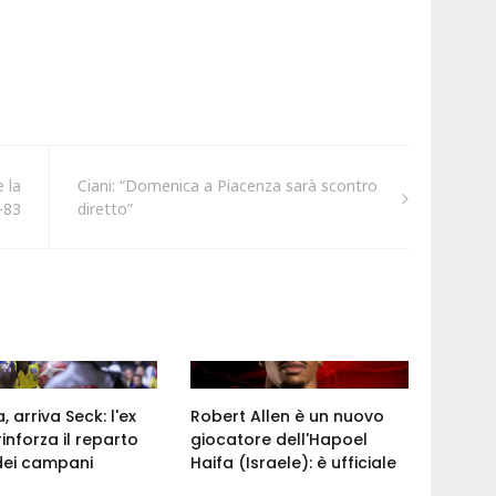
 la
Ciani: “Domenica a Piacenza sarà scontro
-83
diretto”
 arriva Seck: l'ex
Robert Allen è un nuovo
rinforza il reparto
giocatore dell'Hapoel
dei campani
Haifa (Israele): è ufficiale