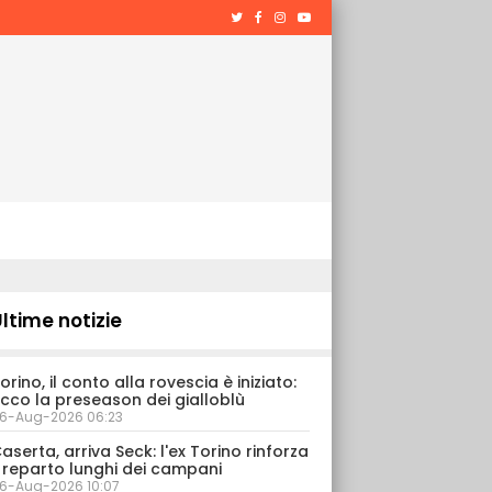
ltime notizie
orino, il conto alla rovescia è iniziato:
cco la preseason dei gialloblù
6-Aug-2026 06:23
aserta, arriva Seck: l'ex Torino rinforza
l reparto lunghi dei campani
6-Aug-2026 10:07