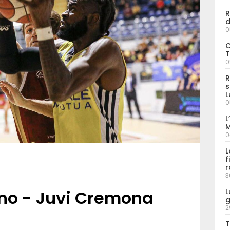
R
d
0
C
T
0
R
s
L
0
L
M
0
L
f
r
3
rino - Juvi Cremona
L
g
2
T