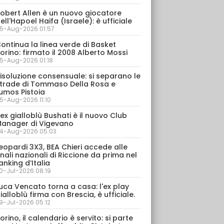
obert Allen è un nuovo giocatore
ell'Hapoel Haifa (Israele): è ufficiale
5-Aug-2026 01:57
ontinua la linea verde di Basket
orino: firmato il 2008 Alberto Mossi
5-Aug-2026 01:18
isoluzione consensuale: si separano le
trade di Tommaso Della Rosa e
umos Pistoia
5-Aug-2026 11:10
’ex gialloblù Bushati è il nuovo Club
anager di Vigevano
4-Aug-2026 05:03
eopardi 3X3, BEA Chieri accede alle
inali nazionali di Riccione da prima nel
anking d’Italia
0-Jul-2026 08:19
uca Vencato torna a casa: l'ex play
ialloblù firma con Brescia, è ufficiale.
9-Jul-2026 05:12
orino, il calendario è servito: si parte