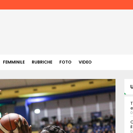
FEMMINILE
RUBRICHE
FOTO
VIDEO
U
T
e
0
C
i
0