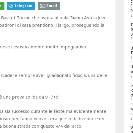
c
E
p
Telegram
Email
R
2
asket Torino che ospita al pala Gianni Asti la Juvi
T
padroni di casa prendono il largo, proseguendo la
f
S
2
un mese cestisticamente molto impegnativo.
U
T
2
U
e
 scadere sembra aver guadagnato fiducia, una delle
2
L
i
a
 è una prova solida da 9+7+6
2
M
sa sia successo durante le feste ma evidentemente
s
positi per l’anno nuovo c’era quello di diventare un
2
 buona strada con questo 4/4 dall’arco.
V
"