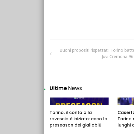
Buoni propositi rispettati: Torino batte
Juvi Cremona 96
Ultime
News
Torino, il conto alla
Caserta,
rovescia è iniziato: ecco la
Torino 
preseason dei gialloblù
lunghi 