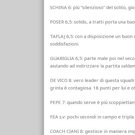
SCHINA 6: più “silenzioso” del solito, gi
POSER 6,5: solido, a tratti porta una bu
TAFLAJ 6,5: con a disposizione un buon 
soddisfazioni.
GUARIGLIA 6,5: parte male poi nel seco
aiutando ad indirizzare la partita salda
DE VICO 8: vero leader di questa squadr
grinta è contagiosa. 18 punti per lui e o
PEPE 7: quando serve è più scoppiettante 
FEA s.v: pochi secondi in campo e tripla 
COACH CIANI 8: gestisce in maniera impe