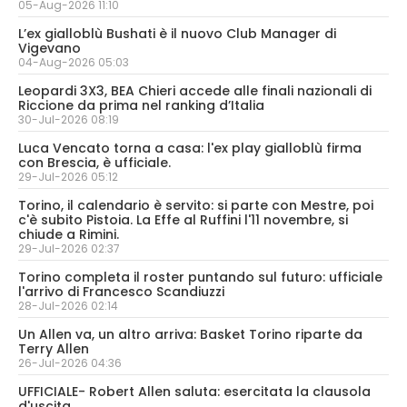
05-Aug-2026 11:10
L’ex gialloblù Bushati è il nuovo Club Manager di
Vigevano
04-Aug-2026 05:03
Leopardi 3X3, BEA Chieri accede alle finali nazionali di
Riccione da prima nel ranking d’Italia
30-Jul-2026 08:19
Luca Vencato torna a casa: l'ex play gialloblù firma
con Brescia, è ufficiale.
29-Jul-2026 05:12
Torino, il calendario è servito: si parte con Mestre, poi
c'è subito Pistoia. La Effe al Ruffini l'11 novembre, si
chiude a Rimini.
29-Jul-2026 02:37
Torino completa il roster puntando sul futuro: ufficiale
l'arrivo di Francesco Scandiuzzi
28-Jul-2026 02:14
Un Allen va, un altro arriva: Basket Torino riparte da
Terry Allen
26-Jul-2026 04:36
UFFICIALE- Robert Allen saluta: esercitata la clausola
d'uscita