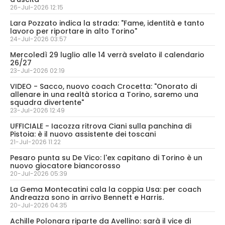
26-Jul-2026 12:15
Lara Pozzato indica la strada: "Fame, identità e tanto
lavoro per riportare in alto Torino"
24-Jul-2026 03:57
Mercoledì 29 luglio alle 14 verrà svelato il calendario
26/27
23-Jul-2026 02:19
VIDEO - Sacco, nuovo coach Crocetta: "Onorato di
allenare in una realtà storica a Torino, saremo una
squadra divertente"
23-Jul-2026 12:49
UFFICIALE - Iacozza ritrova Ciani sulla panchina di
Pistoia: è il nuovo assistente dei toscani
21-Jul-2026 11:22
Pesaro punta su De Vico: l'ex capitano di Torino è un
nuovo giocatore biancorosso
20-Jul-2026 05:39
La Gema Montecatini cala la coppia Usa: per coach
Andreazza sono in arrivo Bennett e Harris.
20-Jul-2026 04:35
Achille Polonara riparte da Avellino: sarà il vice di