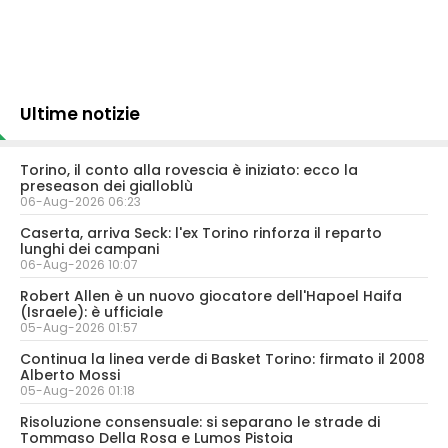
Ultime notizie
Torino, il conto alla rovescia è iniziato: ecco la
preseason dei gialloblù
06-Aug-2026 06:23
Caserta, arriva Seck: l'ex Torino rinforza il reparto
lunghi dei campani
06-Aug-2026 10:07
Robert Allen è un nuovo giocatore dell'Hapoel Haifa
(Israele): è ufficiale
05-Aug-2026 01:57
Continua la linea verde di Basket Torino: firmato il 2008
Alberto Mossi
05-Aug-2026 01:18
Risoluzione consensuale: si separano le strade di
Tommaso Della Rosa e Lumos Pistoia