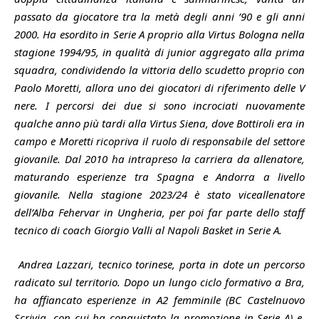
passato da giocatore tra la metà degli anni ’90 e gli anni
2000. Ha esordito in Serie A proprio alla Virtus Bologna nella
stagione 1994/95, in qualità di junior aggregato alla prima
squadra, condividendo la vittoria dello scudetto proprio con
Paolo Moretti, allora uno dei giocatori di riferimento delle V
nere. I percorsi dei due si sono incrociati nuovamente
qualche anno più tardi alla Virtus Siena, dove Bottiroli era in
campo e Moretti ricopriva il ruolo di responsabile del settore
giovanile. Dal 2010 ha intrapreso la carriera da allenatore,
maturando esperienze tra Spagna e Andorra a livello
giovanile. Nella stagione 2023/24 è stato viceallenatore
dell’Alba Fehervar in Ungheria, per poi far parte dello staff
tecnico di coach Giorgio Valli al Napoli Basket in Serie A.
Andrea Lazzari, tecnico torinese, porta in dote un percorso
radicato sul territorio. Dopo un lungo ciclo formativo a Bra,
ha affiancato esperienze in A2 femminile (BC Castelnuovo
Scrivia, con cui ha conquistato la promozione in Serie A) e,