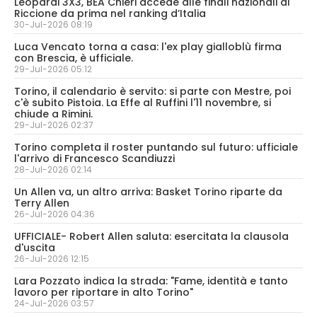
Leopardi 3X3, BEA Chieri accede alle finali nazionali di
Riccione da prima nel ranking d’Italia
30-Jul-2026 08:19
Luca Vencato torna a casa: l'ex play gialloblù firma
con Brescia, è ufficiale.
29-Jul-2026 05:12
Torino, il calendario è servito: si parte con Mestre, poi
c'è subito Pistoia. La Effe al Ruffini l'11 novembre, si
chiude a Rimini.
29-Jul-2026 02:37
Torino completa il roster puntando sul futuro: ufficiale
l'arrivo di Francesco Scandiuzzi
28-Jul-2026 02:14
Un Allen va, un altro arriva: Basket Torino riparte da
Terry Allen
26-Jul-2026 04:36
UFFICIALE- Robert Allen saluta: esercitata la clausola
d'uscita
26-Jul-2026 12:15
Lara Pozzato indica la strada: "Fame, identità e tanto
lavoro per riportare in alto Torino"
24-Jul-2026 03:57