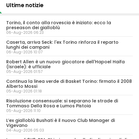
Ultime notizie
Torino, il conto alla rovescia è iniziato: ecco la
preseason dei gialloblù
06-Aug-2026 06:23
Caserta, arriva Seck: l'ex Torino rinforza il reparto
lunghi dei campani
06-Aug-2026 10:07
Robert Allen è un nuovo giocatore dell'Hapoel Haifa
(Israele): è ufficiale
05-Aug-2026 01:57
Continua la linea verde di Basket Torino: firmato il 2008
Alberto Mossi
05-Aug-2026 01:18
Risoluzione consensuale: si separano le strade di
Tommaso Della Rosa e Lumos Pistoia
05-Aug-2026 11:10
L’ex gialloblù Bushati è il nuovo Club Manager di
Vigevano
04-Aug-2026 05:03