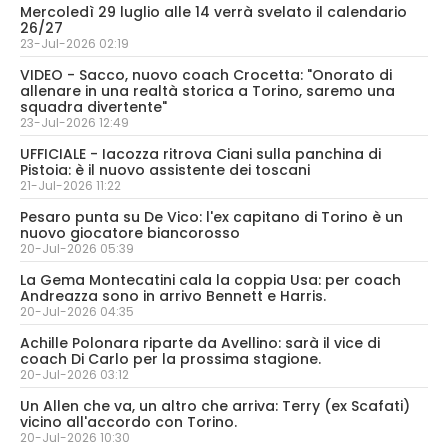
Mercoledì 29 luglio alle 14 verrà svelato il calendario
26/27
23-Jul-2026 02:19
VIDEO - Sacco, nuovo coach Crocetta: "Onorato di
allenare in una realtà storica a Torino, saremo una
squadra divertente"
23-Jul-2026 12:49
UFFICIALE - Iacozza ritrova Ciani sulla panchina di
Pistoia: è il nuovo assistente dei toscani
21-Jul-2026 11:22
Pesaro punta su De Vico: l'ex capitano di Torino è un
nuovo giocatore biancorosso
20-Jul-2026 05:39
La Gema Montecatini cala la coppia Usa: per coach
Andreazza sono in arrivo Bennett e Harris.
20-Jul-2026 04:35
Achille Polonara riparte da Avellino: sarà il vice di
coach Di Carlo per la prossima stagione.
20-Jul-2026 03:12
Un Allen che va, un altro che arriva: Terry (ex Scafati)
vicino all'accordo con Torino.
20-Jul-2026 10:30