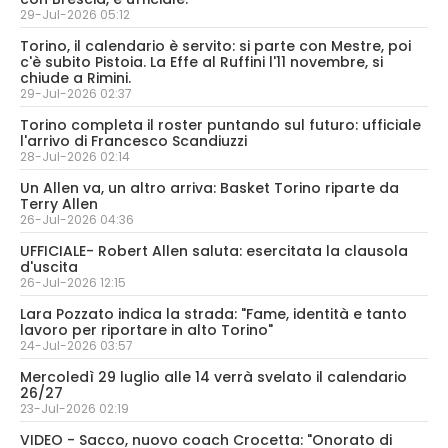
29-Jul-2026 05:12
Torino, il calendario è servito: si parte con Mestre, poi
c'è subito Pistoia. La Effe al Ruffini l'11 novembre, si
chiude a Rimini.
29-Jul-2026 02:37
Torino completa il roster puntando sul futuro: ufficiale
l'arrivo di Francesco Scandiuzzi
28-Jul-2026 02:14
Un Allen va, un altro arriva: Basket Torino riparte da
Terry Allen
26-Jul-2026 04:36
UFFICIALE- Robert Allen saluta: esercitata la clausola
d'uscita
26-Jul-2026 12:15
Lara Pozzato indica la strada: "Fame, identità e tanto
lavoro per riportare in alto Torino"
24-Jul-2026 03:57
Mercoledì 29 luglio alle 14 verrà svelato il calendario
26/27
23-Jul-2026 02:19
VIDEO - Sacco, nuovo coach Crocetta: "Onorato di