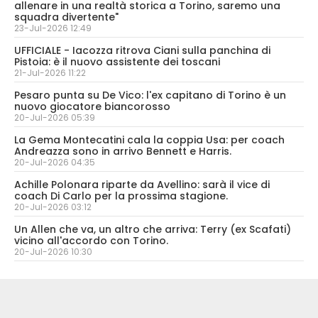
allenare in una realtà storica a Torino, saremo una
squadra divertente"
23-Jul-2026 12:49
UFFICIALE - Iacozza ritrova Ciani sulla panchina di
Pistoia: è il nuovo assistente dei toscani
21-Jul-2026 11:22
Pesaro punta su De Vico: l'ex capitano di Torino è un
nuovo giocatore biancorosso
20-Jul-2026 05:39
La Gema Montecatini cala la coppia Usa: per coach
Andreazza sono in arrivo Bennett e Harris.
20-Jul-2026 04:35
Achille Polonara riparte da Avellino: sarà il vice di
coach Di Carlo per la prossima stagione.
20-Jul-2026 03:12
Un Allen che va, un altro che arriva: Terry (ex Scafati)
vicino all'accordo con Torino.
20-Jul-2026 10:30