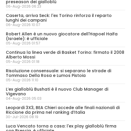
preseason dei gialloblù
06-Aug-2026 06:23
Caserta, arriva Seck: l'ex Torino rinforza il reparto
lunghi dei campani
06-Aug-2026 10:07
Robert Allen è un nuovo giocatore dell'Hapoel Haifa
(Israele): è ufficiale
05-Aug-2026 01:57
Continua la linea verde di Basket Torino: firmato il 2008
Alberto Mossi
05-Aug-2026 01:18
Risoluzione consensuale: si separano le strade di
Tommaso Della Rosa e Lumos Pistoia
05-Aug-2026 11:10
L’ex gialloblù Bushati è il nuovo Club Manager di
Vigevano
04-Aug-2026 05:03
Leopardi 3X3, BEA Chieri accede alle finali nazionali di
Riccione da prima nel ranking d’Italia
30-Jul-2026 08:19
Luca Vencato torna a casa: l'ex play gialloblù firma
con Brescia, è ufficiale.